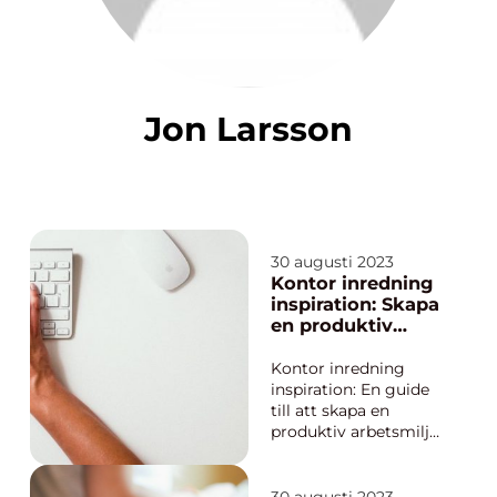
Jon Larsson
30 augusti 2023
Kontor inredning
inspiration: Skapa
en produktiv
arbetsmiljö
Kontor inredning
inspiration: En guide
till att skapa en
produktiv arbetsmiljö
I dagens digitala era
är kontorsmiljön mer
än bara en plats att