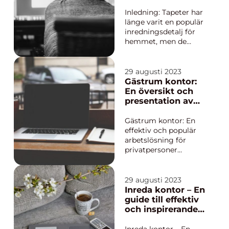
artikel utforskar vi
den övergripande ...
Inledning: Tapeter har
länge varit en populär
inredningsdetalj för
hemmet, men de
används också alltmer
i kontorsmiljöer för
att skapa en trevlig
29 augusti 2023
och inspirerande
Gästrum kontor:
arbetsplats. I denna
En översikt och
artikel kommer vi att
presentation av
ge en djupgående
en populär
översikt över tapeter
arbetslösning
Gästrum kontor: En
för k...
effektiv och populär
arbetslösning för
privatpersoner
Översikt över
gästrum kontor
Gästrum kontor, även
29 augusti 2023
kända som
Inreda kontor – En
hemmakontor eller
guide till effektiv
arbetsrum, har blivit
och inspirerande
en alltmer populär
arbetsmiljö
lösning för