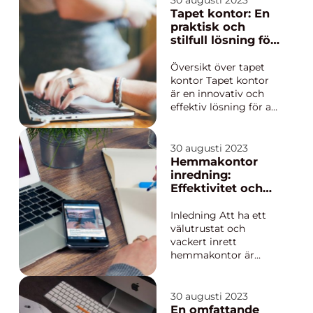
30 augusti 2023
arbeta på. Den har
Tapet kontor: En
blivit en plats för
praktisk och
samarbete, kreativitet
stilfull lösning för
och produktivitet. En
ditt
väldesignad
arbetsutrymme
Översikt över tapet
arbetsplats...
kontor Tapet kontor
är en innovativ och
effektiv lösning för att
skapa ett trevligt och
funktionellt
arbetsutrymme i ditt
30 augusti 2023
hem eller på kontoret.
Hemmakontor
Genom att använda
inredning:
tapet med olika
Effektivitet och
mönster och motiv
stil i ditt
kan du enkelt
arbetsutrymme
Inledning Att ha ett
transformera en van...
välutrustat och
vackert inrett
hemmakontor är
viktigt för att uppnå
både effektivitet och
trivsel under
30 augusti 2023
arbetsdagen. I denna
En omfattande