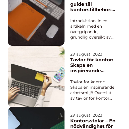
artikel kommer vi att
guide till
utforska olika
kontorstillbehör:
aspekter av
Förbättra din
hemmakontor
arbetsmiljö och
Introduktion: Inled
inredning, inklusive
produktivitet
artikeln med en
vad det är, vilka type...
övergripande,
grundlig översikt av
kontorstillbehör och
dess betydelse för att
förbättra arbetsmiljön
29 augusti 2023
och öka
Tavlor för kontor:
produktiviteten på
Skapa en
kontoret. Förklara
inspirerande
vikten av att välja rätt
arbetsmiljö
tillbehör för att
Tavlor för kontor:
organisera
Skapa en inspirerande
arbetsplatse...
arbetsmiljö Översikt
av tavlor för kontor
En väldekorerad
arbetsplats kan ha en
betydande inverkan
29 augusti 2023
på produktiviteten
Kontorsstolar – En
och trivseln hos de
nödvändighet för