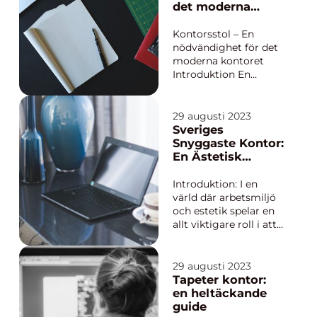
anställda. Tavlor för
det moderna
kontor är ett effektivt
kontoret
verktyg för att skapa
Kontorsstol – En
en ...
nödvändighet för det
moderna kontoret
Introduktion En
kontorsstol är en
avgörande
komponent i dagens
29 augusti 2023
moderna
Sveriges
kontorsmiljöer.
Snyggaste Kontor:
Medan det kan tyckas
En Ästetisk
vara en enkel möbel,
Utforskning
spelar kontorsstolen
Introduktion: I en
en viktig roll för att
värld där arbetsmiljö
främja hälsa, pr...
och estetik spelar en
allt viktigare roll i att
locka talanger och
öka produktiviteten,
är frågan om
29 augusti 2023
”Sveriges snyggaste
Tapeter kontor:
kontor” av stigande
en heltäckande
intresse. I denna
guide