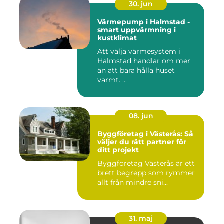
30. jun
Värmepump i Halmstad -
smart uppvärmning i
kustklimat
Att välja värmesystem i
Halmstad handlar om mer
än att bara hålla huset
varmt. ...
08. jun
Byggföretag i Västerås: Så
väljer du rätt partner för
ditt projekt
Byggföretag Västerås är ett
brett begrepp som rymmer
allt från mindre sni...
31. maj