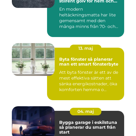
stilrent golv för hem och
kontor
En modern
heltäckningsmatta har lite
gemensamt med den
många minns från 70- och
80-talet. Dagens mat...
13. maj
Byta fönster så planerar
man ett smart fönsterbyte
Att byta fönster är ett av de
mest effektiva sätten att
sänka energikostnader, öka
komforten hemma o...
04. maj
Bygga garage i eskilstuna
så planerar du smart från
start