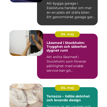
Att bygga garage i
Eskilstuna handlar om mer
än en plats att ställa bilen.
Ett genomtänkt garage ger...
04. maj
Låssmed i Stockholm:
Trygghet och säkerhet
dygnet runt
Att anlita låssmed i
Stockholm som förenar
pålitlighet med snabb
service kan gö...
04. maj
Terrazzo – tidlös skönhet
och levande design
Terrazzo är ett vackert och