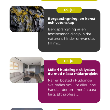
09. jul
Bergsprängning: en konst
och vetenskap
Bergsprängning är en
fascinerande disciplin där
naturens hinder omvandlas
till mö...
02. jul
Måleri huddinge så lyckas
du med nästa målarprojekt
När en bostad i Huddinge
ska målas om, ute eller inne,
handlar det om mer än bara
färg. Ett professi...