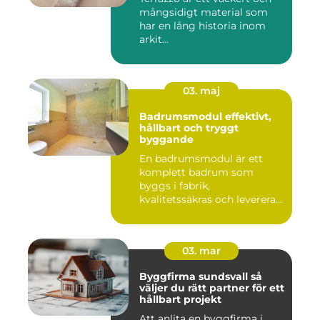
mångsidigt material som
har en lång historia inom
arkit...
03. maj
Badrumsmodul effektivt,
hållbart och tryggt
byggande
En badrumsmodul är ett
komplett badrum som
byggs i fabrik,
kvalitetssäkras och levereras
färdigt til...
03. mar
Byggfirma sundsvall så
väljer du rätt partner för ett
hållbart projekt
Att anlita en byggfirma i