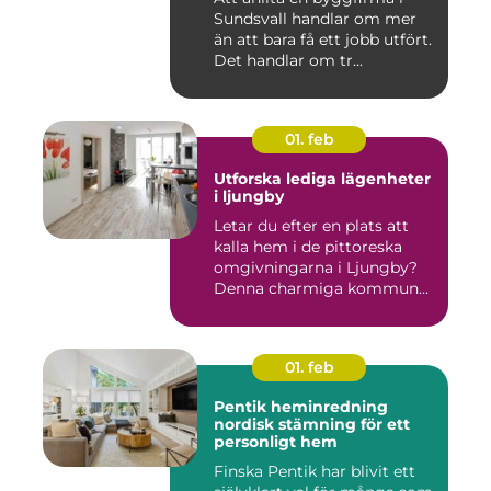
Sundsvall handlar om mer
än att bara få ett jobb utfört.
Det handlar om tr...
01. feb
Utforska lediga lägenheter
i ljungby
Letar du efter en plats att
kalla hem i de pittoreska
omgivningarna i Ljungby?
Denna charmiga kommun...
01. feb
Pentik heminredning
nordisk stämning för ett
personligt hem
Finska Pentik har blivit ett