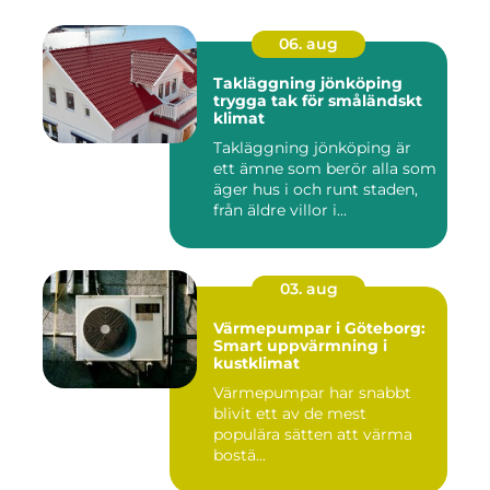
06. aug
Takläggning jönköping
trygga tak för småländskt
klimat
Takläggning jönköping är
ett ämne som berör alla som
äger hus i och runt staden,
från äldre villor i...
03. aug
Värmepumpar i Göteborg:
Smart uppvärmning i
kustklimat
Värmepumpar har snabbt
blivit ett av de mest
populära sätten att värma
bostä...