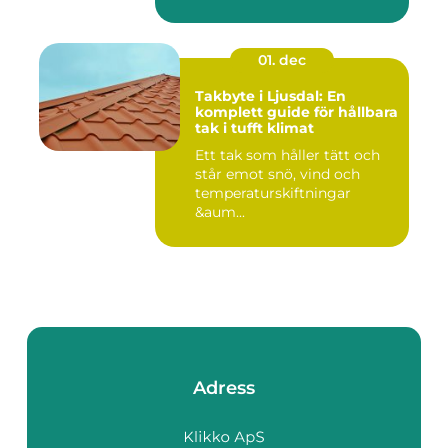
01. dec
Takbyte i Ljusdal: En
komplett guide för hållbara
tak i tufft klimat
Ett tak som håller tätt och
står emot snö, vind och
temperaturskiftningar
&aum...
Adress