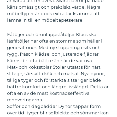
är värda att renovera. Svaret beror på både
känslomässigt och praktiskt värde. Några
möbeltyper är dock extra tacksamma att
lämna in till en möbeltapetserare:
Fåtöljer och öronlappsfåtöljer Klassiska
läsfåtöljer har ofta en stomme som håller i
generationer. Med ny stoppning i sits och
rygg, fräsch klädsel och justerade fjädrar
känns de ofta bättre än när de var nya.
Mat- och köksstolar Stolar utsätts för hårt
slitage, särskilt i kök och matsal. Nya dynor,
tåliga tyger och förstärkta sitsar ger både
bättre komfort och längre livslängd. Detta är
ofta en av de mest kostnadseffektiva
renoveringarna.
Soffor och dagbäddar Dynor tappar form
över tid, tyger blir solblekta och sömmar kan