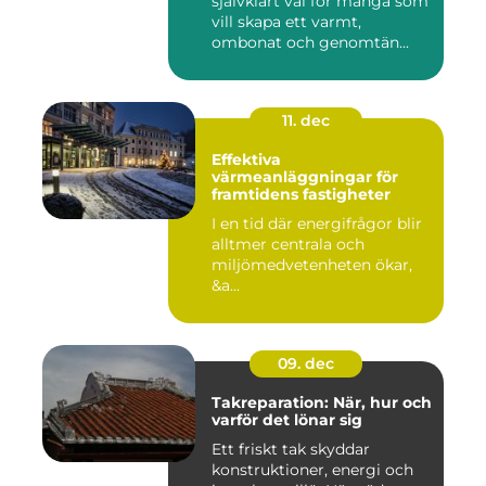
självklart val för många som
vill skapa ett varmt,
ombonat och genomtän...
11. dec
Effektiva
värmeanläggningar för
framtidens fastigheter
I en tid där energifrågor blir
alltmer centrala och
miljömedvetenheten ökar,
&a...
09. dec
Takreparation: När, hur och
varför det lönar sig
Ett friskt tak skyddar
konstruktioner, energi och