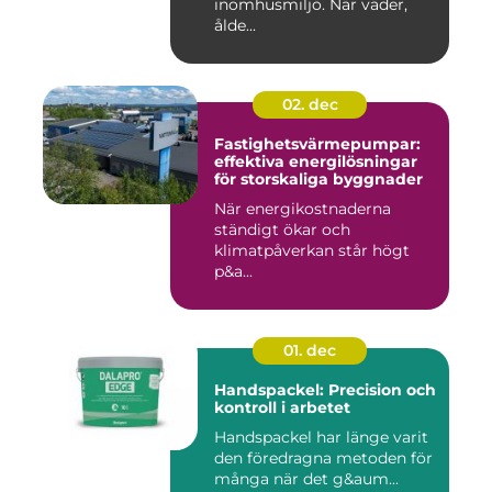
inomhusmiljö. När väder,
ålde...
02. dec
Fastighetsvärmepumpar:
effektiva energilösningar
för storskaliga byggnader
När energikostnaderna
ständigt ökar och
klimatpåverkan står högt
p&a...
01. dec
Handspackel: Precision och
kontroll i arbetet
Handspackel har länge varit
den föredragna metoden för
många när det g&aum...