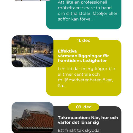
Att låta en professionell
möbeltapetserare ta hand
om slitna stolar, fåtöljer eller
soffor kan förva...
11. dec
Effektiva
värmeanläggningar för
framtidens fastigheter
I en tid där energifrågor blir
alltmer centrala och
miljömedvetenheten ökar,
&a...
09. dec
Takreparation: När, hur och
varför det lönar sig
Ett friskt tak skyddar