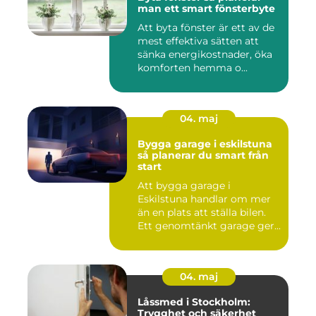
man ett smart fönsterbyte
Att byta fönster är ett av de
mest effektiva sätten att
sänka energikostnader, öka
komforten hemma o...
04. maj
Bygga garage i eskilstuna
så planerar du smart från
start
Att bygga garage i
Eskilstuna handlar om mer
än en plats att ställa bilen.
Ett genomtänkt garage ger...
04. maj
Låssmed i Stockholm:
Trygghet och säkerhet