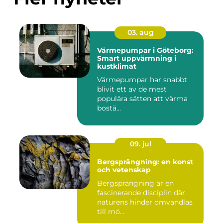
03. aug
Värmepumpar i Göteborg:
Smart uppvärmning i
kustklimat
Värmepumpar har snabbt
blivit ett av de mest
populära sätten att värma
bostä...
09. jul
Bergsprängning: en konst
och vetenskap
Bergsprängning är en
fascinerande disciplin där
naturens hinder omvandlas
till mö...