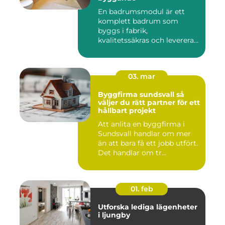
En badrumsmodul är ett
komplett badrum som
byggs i fabrik,
kvalitetssäkras och levereras
färdigt til...
03. mar
Byggfirma sundsvall så
väljer du rätt partner för ett
hållbart projekt
Att anlita en byggfirma i
Sundsvall handlar om mer
än att bara få ett jobb utfört.
Det handlar om tr...
01. feb
Utforska lediga lägenheter
i ljungby