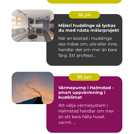
02. jul
Måleri huddinge så lyckas
du med nästa målarprojekt
När en bostad i Huddinge
ska målas om, ute eller inne,
handlar det om mer än bara
färg. Ett professi...
30. jun
Värmepump i Halmstad -
smart uppvärmning i
kustklimat
Att välja värmesystem i
Halmstad handlar om mer
än att bara hålla huset
varmt. ...