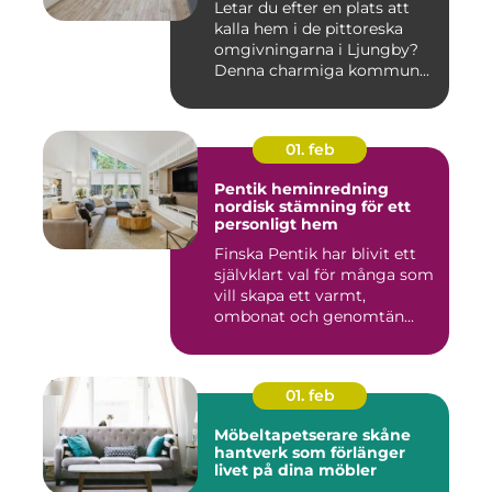
Letar du efter en plats att
kalla hem i de pittoreska
omgivningarna i Ljungby?
Denna charmiga kommun...
01. feb
Pentik heminredning
nordisk stämning för ett
personligt hem
Finska Pentik har blivit ett
självklart val för många som
vill skapa ett varmt,
ombonat och genomtän...
01. feb
Möbeltapetserare skåne
hantverk som förlänger
livet på dina möbler