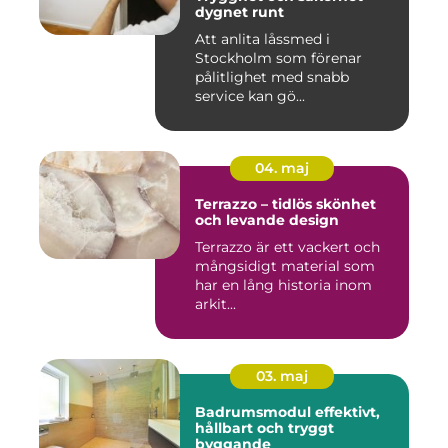
dygnet runt
Att anlita låssmed i
Stockholm som förenar
pålitlighet med snabb
service kan gö...
04. maj
Terrazzo – tidlös skönhet
och levande design
Terrazzo är ett vackert och
mångsidigt material som
har en lång historia inom
arkit...
03. maj
Badrumsmodul effektivt,
hållbart och tryggt
byggande