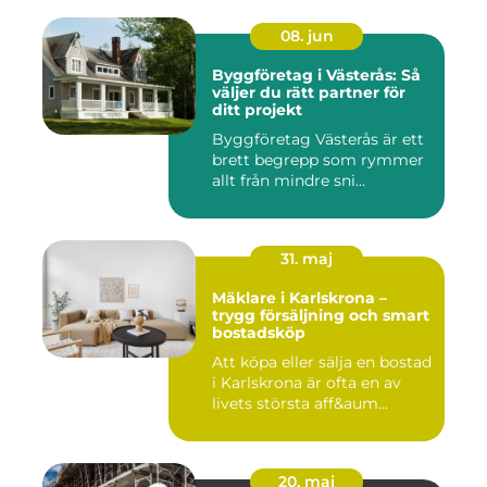
08. jun
Byggföretag i Västerås: Så
väljer du rätt partner för
ditt projekt
Byggföretag Västerås är ett
brett begrepp som rymmer
allt från mindre sni...
31. maj
Mäklare i Karlskrona –
trygg försäljning och smart
bostadsköp
Att köpa eller sälja en bostad
i Karlskrona är ofta en av
livets största aff&aum...
20. maj