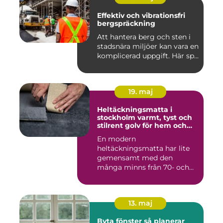
Effektiv och vibrationsfri
bergspräckning
Att hantera berg och sten i
stadsnära miljöer kan vara en
komplicerad uppgift. Här sp...
19. maj
Heltäckningsmatta i
stockholm varmt, tyst och
stilrent golv för hem och
kontor
En modern
heltäckningsmatta har lite
gemensamt med den
många minns från 70- och
80-talet. Dagens mat...
13. maj
Byta fönster så planerar