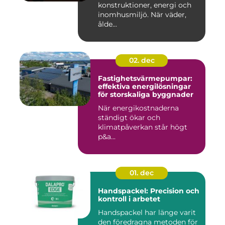
konstruktioner, energi och
inomhusmiljö. När väder,
ålde...
02. dec
Fastighetsvärmepumpar:
effektiva energilösningar
för storskaliga byggnader
När energikostnaderna
ständigt ökar och
klimatpåverkan står högt
p&a...
01. dec
Handspackel: Precision och
kontroll i arbetet
Handspackel har länge varit
den föredragna metoden för