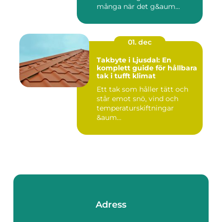
många när det g&aum...
01. dec
Takbyte i Ljusdal: En
komplett guide för hållbara
tak i tufft klimat
Ett tak som håller tätt och
står emot snö, vind och
temperaturskiftningar
&aum...
Adress