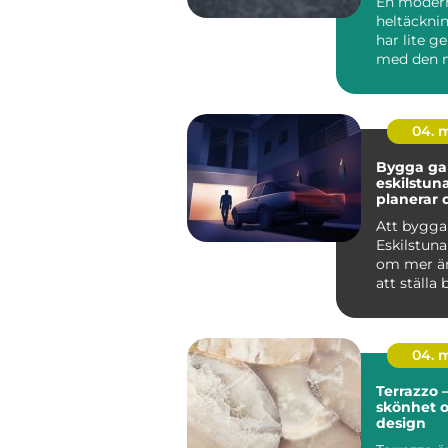
En moder
heltäckni
har lite 
med den 
minns frå
80-talet.
mat...
04. 
Bygga gar
eskilstuna 
planerar 
från start
Att bygga
Eskilstuna
om mer än
att ställa 
genomtän
ger...
04. 
Terrazzo –
skönhet 
design