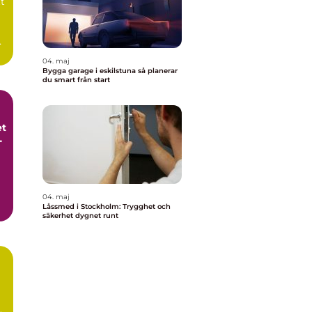
tt
a
04. maj
Bygga garage i eskilstuna så planerar
du smart från start
et
t
04. maj
Låssmed i Stockholm: Trygghet och
säkerhet dygnet runt