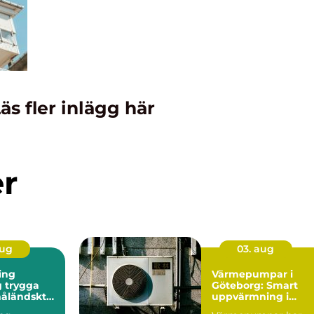
äs fler inlägg här
er
aug
03. aug
ing
Värmepumpar i
ga
Göteborg: Smart
måländskt
uppvärmning i
kustklimat