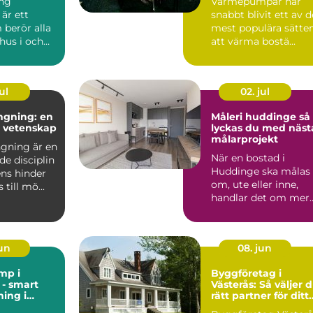
ng
Värmepumpar har
är ett
snabbt blivit ett av d
berör alla
mest populära sätte
hus i och
att värma bostä...
n, från äldre
ul
02. jul
ngning: en
Måleri huddinge så
h vetenskap
lyckas du med näst
målarprojekt
gning är en
När en bostad i
de disciplin
Huddinge ska målas
ens hinder
om, ute eller inne,
till mö...
handlar det om mer
än bara färg. Ett
professi...
jun
08. jun
mp i
Byggföretag i
- smart
Västerås: Så väljer 
ing i
rätt partner för ditt
t
projekt