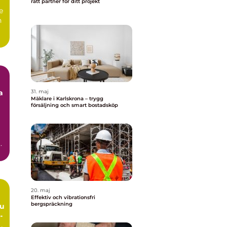
rätt partner för ditt projekt
e
n
a
31. maj
Mäklare i Karlskrona – trygg
försäljning och smart bostadsköp
20. maj
Effektiv och vibrationsfri
bergspräckning
du