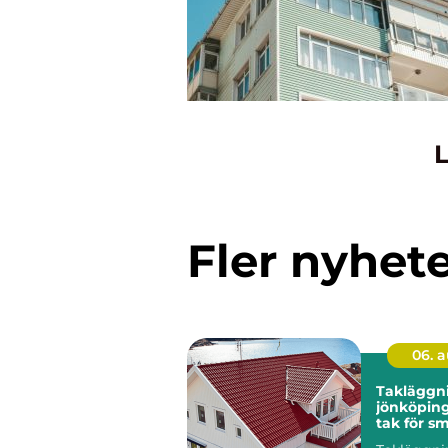
L
Fler nyhet
06. 
Takläggn
jönköping tryg
tak för s
klimat