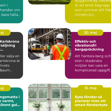
Byggföretag Västerå
em i
är ett brett begrepp
 handlar om
som rymmer allt frå
 bara hålla
mindre sni...
. ...
maj
20. maj
 Karlskrona
Effektiv och
rsäljning
vibrationsfri
t
bergspräckning
öp
ler sälja en
Att hantera berg och
arlskrona är
sten i stadsnära
livets
miljöer kan vara en
f&aum...
komplicerad uppgift.
Här sp...
maj
13. maj
ngsmatta i
Byta fönster så
t,
planerar man ett
tilrent golv
smart fönsterbyte
ch kontor