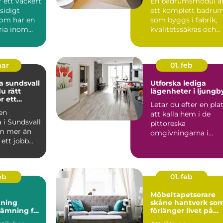
r ett vackert
En badrumsmodul ä
idigt
ett komplett badru
som har en
som byggs i fabrik,
ria inom
kvalitetssäkras och
levereras färdigt til...
mar
01. feb
 sundsvall
Utforska lediga
du rätt
lägenheter i ljungb
r ett
Letar du efter en pla
rojekt
 en
att kalla hem i de
 i Sundsvall
pittoreska
m mer än
omgivningarna i
 ett jobb
Ljungby? Denna
t handlar
charmiga kommun...
feb
01. feb
Möbeltapetserare
ning
skåne hantverk som
tämning för
förlänger livet på
nligt hem
dina möbler