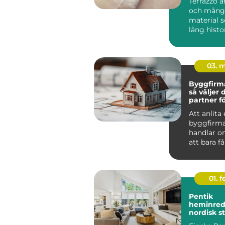
Terrazzo ä
och mångs
material 
lång histo
arkit...
03. 
Byggfirma
så väljer 
partner fö
hållbart p
Att anlita
byggfirma
handlar o
att bara få
utfört. De
om tr...
01. 
Pentik
heminred
nordisk s
ett perso