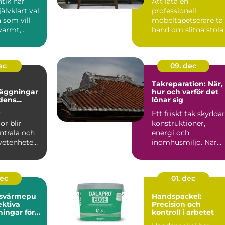
tik har
Att låta en
jälvklart val
professionell
 som vill
möbeltapetserare ta
varmt,
hand om slitna stolar
och
fåtöljer eller soffor
..
kan förva...
ec
09. dec
Takreparation: När,
äggningar
hur och varför det
idens
lönar sig
er
r
Ett friskt tak skyddar
or blir
konstruktioner,
ntrala och
energi och
vetenheten
inomhusmiljö. När
väder, ålde...
dec
01. dec
tsvärmepu
Handspackel:
ektiva
Precision och
ningar för
kontroll i arbetet
ga