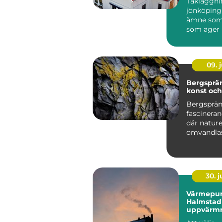
Takläggni
jönköping 
ämne som 
som äger 
runt stade
villor i...
09. j
Bergsprä
konst oc
Bergsprän
fascineran
där natur
omvandlas 
30. 
Värmepu
Halmstad 
uppvärmn
kustklima