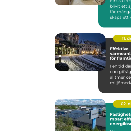
Finska Pen
blivit ett s
för många
skapa ett 
ombonat 
genomtän.
11. d
Effektiva
värmeanl
för framt
fastighet
I en tid dä
energifråg
alltmer ce
miljömed
ökar, &a...
02. 
Fastighe
mpar: eff
energilös
storskali