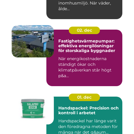
inomhusmiljö. När väder,
ålde...
02. dec
Fastighetsvärmepumpar:
effektiva energilösningar
för storskaliga byggnader
När energikostnaderna
ständigt ökar och
klimatpåverkan står högt
p&a...
01. dec
Handspackel: Precision och
kontroll i arbetet
Handspackel har länge varit
den föredragna metoden för
många när det g&aum...