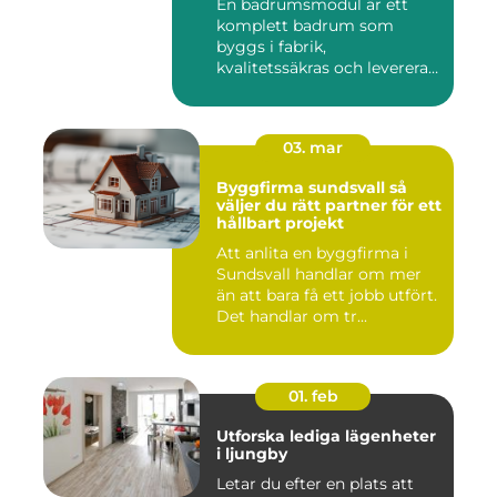
En badrumsmodul är ett
komplett badrum som
byggs i fabrik,
kvalitetssäkras och levereras
färdigt til...
03. mar
Byggfirma sundsvall så
väljer du rätt partner för ett
hållbart projekt
Att anlita en byggfirma i
Sundsvall handlar om mer
än att bara få ett jobb utfört.
Det handlar om tr...
01. feb
Utforska lediga lägenheter
i ljungby
Letar du efter en plats att