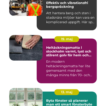
Effektiv och vibrationsfri
bergspräckning
Att hantera berg och sten i
stadsnära miljöer kan vara en
komplicerad uppgift. Här sp...
19. maj
Heltäckningsmatta i
stockholm varmt, tyst och
stilrent golv för hem och
kontor
En modern
heltäckningsmatta har lite
gemensamt med den
många minns från 70- och
80-talet. Dagens mat...
13. maj
Byta fönster så planerar
man ett smart fönsterbyte