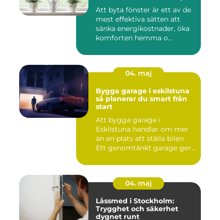
Att byta fönster är ett av de
mest effektiva sätten att
sänka energikostnader, öka
komforten hemma o...
04. maj
Bygga garage i eskilstuna
så planerar du smart från
start
Att bygga garage i
Eskilstuna handlar om mer
än en plats att ställa bilen.
Ett genomtänkt garage ger...
04. maj
Låssmed i Stockholm:
Trygghet och säkerhet
dygnet runt