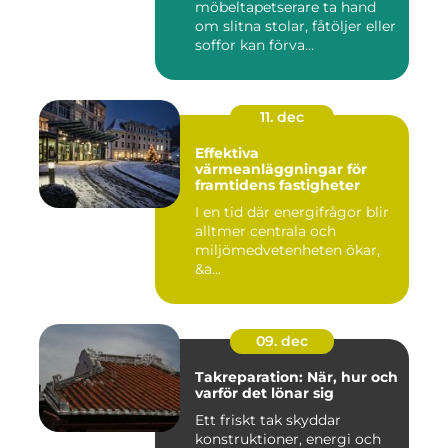
möbeltapetserare ta hand
om slitna stolar, fåtöljer eller
soffor kan förva...
11. dec
Effektiva
värmeanläggningar för
framtidens fastigheter
I en tid där energifrågor blir
alltmer centrala och
miljömedvetenheten ökar,
&a...
09. dec
Takreparation: När, hur och
varför det lönar sig
Ett friskt tak skyddar
konstruktioner, energi och