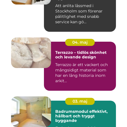
Att anlita låssmed i
Stockholm som förenar
pålitlighet med snabb
service kan gö...
04. maj
Terrazzo – tidlös skönhet
och levande design
Terrazzo är ett vackert och
mångsidigt material som
har en lång historia inom
arkit...
03. maj
Badrumsmodul effektivt,
hållbart och tryggt
byggande