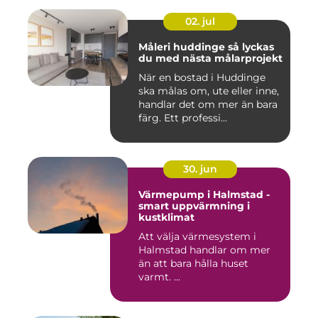
02. jul
Måleri huddinge så lyckas
du med nästa målarprojekt
När en bostad i Huddinge
ska målas om, ute eller inne,
handlar det om mer än bara
färg. Ett professi...
30. jun
Värmepump i Halmstad -
smart uppvärmning i
kustklimat
Att välja värmesystem i
Halmstad handlar om mer
än att bara hålla huset
varmt. ...