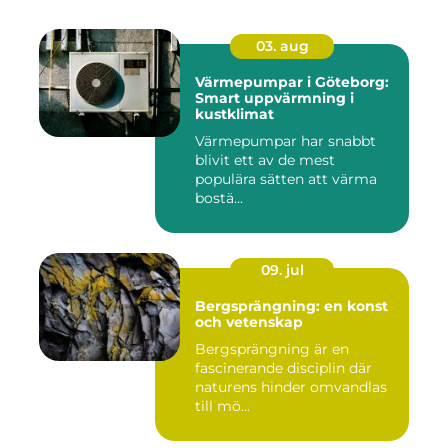
03. aug
Värmepumpar i Göteborg:
Smart uppvärmning i
kustklimat
Värmepumpar har snabbt
blivit ett av de mest
populära sätten att värma
bostä...
09. jul
Bergsprängning: en konst
och vetenskap
Bergsprängning är en
fascinerande disciplin där
naturens hinder omvandlas
till mö...