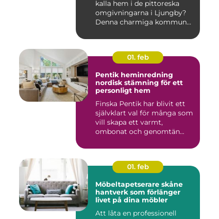
kalla hem i de pittoreska
omgivningarna i Ljungby?
Denna charmiga kommun...
01. feb
Pentik heminredning
nordisk stämning för ett
personligt hem
Finska Pentik har blivit ett
självklart val för många som
vill skapa ett varmt,
ombonat och genomtän...
01. feb
Möbeltapetserare skåne
hantverk som förlänger
livet på dina möbler
Att låta en professionell