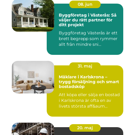
08. jun
Byggföretag i Västerås: Så
väljer du rätt partner för
ditt projekt
Byggföretag Västerås är ett
brett begrepp som rymmer
allt från mindre sni...
31. maj
Mäklare i Karlskrona –
trygg försäljning och smart
bostadsköp
Att köpa eller sälja en bostad
i Karlskrona är ofta en av
livets största aff&aum...
20. maj