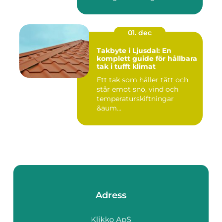
01. dec
Takbyte i Ljusdal: En
komplett guide för hållbara
tak i tufft klimat
Ett tak som håller tätt och
står emot snö, vind och
temperaturskiftningar
&aum...
Adress