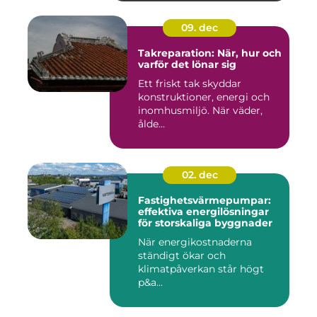
09. dec
Takreparation: När, hur och
varför det lönar sig
Ett friskt tak skyddar
konstruktioner, energi och
inomhusmiljö. När väder,
ålde...
02. dec
Fastighetsvärmepumpar:
effektiva energilösningar
för storskaliga byggnader
När energikostnaderna
ständigt ökar och
klimatpåverkan står högt
p&a...