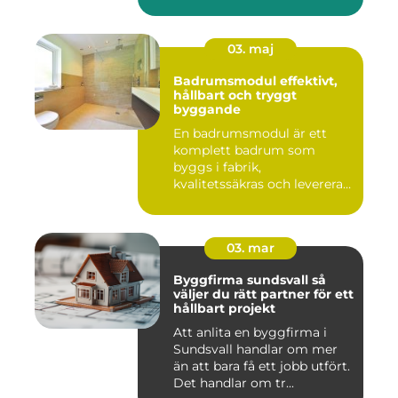
03. maj
Badrumsmodul effektivt,
hållbart och tryggt
byggande
En badrumsmodul är ett
komplett badrum som
byggs i fabrik,
kvalitetssäkras och levereras
färdigt til...
03. mar
Byggfirma sundsvall så
väljer du rätt partner för ett
hållbart projekt
Att anlita en byggfirma i
Sundsvall handlar om mer
än att bara få ett jobb utfört.
Det handlar om tr...