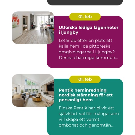
01. feb
Utforska lediga lägenheter
i ljungby
Letar du efter en plats att
kalla hem i de pittoreska
omgivningarna i Ljungby?
Denna charmiga kommun...
01. feb
Pentik heminredning
nordisk stämning för ett
personligt hem
Finska Pentik har blivit ett
självklart val för många som
vill skapa ett varmt,
ombonat och genomtän...