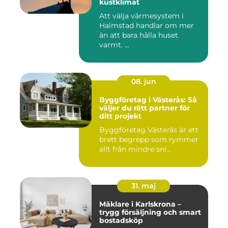
kustklimat
Att välja värmesystem i
Halmstad handlar om mer
än att bara hålla huset
varmt. ...
08. jun
Byggföretag i Västerås: Så
väljer du rätt partner för
ditt projekt
Byggföretag Västerås är ett
brett begrepp som rymmer
allt från mindre sni...
31. maj
Mäklare i Karlskrona –
trygg försäljning och smart
bostadsköp