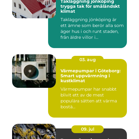
Takläggning jönköping
trygga tak för småländskt
klimat
Takläggning jönköping är
ett ämne som berör alla som
äger hus i och runt staden,
från äldre villor i...
03. aug
Värmepumpar i Göteborg:
Smart uppvärmning i
kustklimat
Värmepumpar har snabbt
blivit ett av de mest
populära sätten att värma
bostä...
09. jul