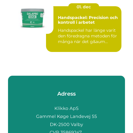
01. dec
Handspackel: Precision och
kontroll i arbetet
Handspackel har länge varit
den föredragna metoden för
många när det g&aum...
Adress