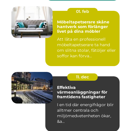
01. feb
Möbeltapetserare skåne
hantverk som förlänger
livet på dina möbler
Att låta en professionell
möbeltapetserare ta hand
om slitna stolar, fåtöljer eller
soffor kan förva...
11. dec
Effektiva
värmeanläggningar för
framtidens fastigheter
I en tid där energifrågor blir
alltmer centrala och
miljömedvetenheten ökar,
&a...