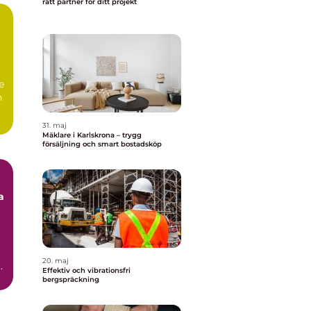
rätt partner för ditt projekt
e
n
31. maj
Mäklare i Karlskrona – trygg
försäljning och smart bostadsköp
a
20. maj
Effektiv och vibrationsfri
bergspräckning