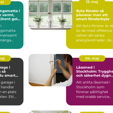
maj
13. maj
ngsmatta i
Byta fönster så
t,
planerar man ett
tilrent golv
smart fönsterbyte
ch kontor
n
Att byta fönster är e
ngsmatta
av de mest effektiva
gemensamt
sätten att sänka
många
energikostnader, ök
n 70- och
komforten hemma
 Dagens
o...
maj
04. maj
age i
Låssmed i
så
Stockholm: Tryggh
du smart
och säkerhet dygne
runt
 garage i
Att anlita låssmed i
 handlar
Stockholm som
 en plats
förenar pålitlighet
bilen. Ett
med snabb service
kt garage
kan gö...