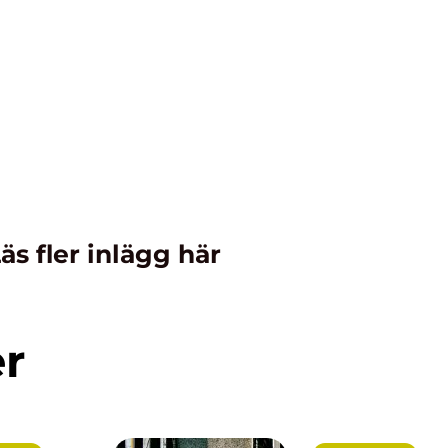
äs fler inlägg här
er