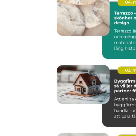
04. 
Terrazzo –
skönhet 
design
Terrazzo ä
och mångs
material 
lång histo
arkit...
03. 
Byggfirma
så väljer 
partner fö
hållbart p
Att anlita
byggfirma
handlar o
att bara få
utfört. De
om tr...