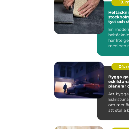
19. 
Heltäckni
stockholm varm
tyst och s
för hem o
En moder
heltäckni
har lite 
med den 
minns frå
80-talet.
mat...
04. 
Bygga gar
eskilstuna 
planerar 
från start
Att bygga
Eskilstuna
om mer än
att ställa 
genomtän
ger...