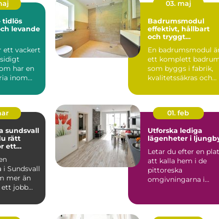
maj
03. maj
 tidlös
Badrumsmodul
och levande
effektivt, hållbart
och tryggt
byggande
r ett vackert
En badrumsmodul ä
idigt
ett komplett badru
som har en
som byggs i fabrik,
ria inom
kvalitetssäkras och
levereras färdigt til...
mar
01. feb
 sundsvall
Utforska lediga
du rätt
lägenheter i ljungb
r ett
Letar du efter en pla
rojekt
 en
att kalla hem i de
 i Sundsvall
pittoreska
m mer än
omgivningarna i
 ett jobb
Ljungby? Denna
t handlar
charmiga kommun...