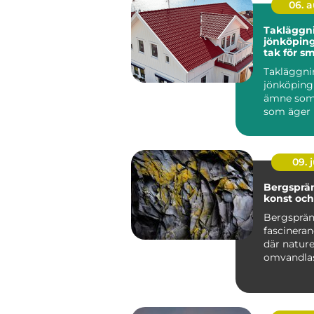
06. 
Takläggn
jönköping tryg
tak för s
klimat
Takläggni
jönköping 
ämne som 
som äger 
runt stade
villor i...
09. j
Bergsprä
konst oc
Bergsprän
fascineran
där natur
omvandlas 