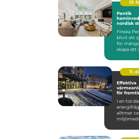
01. 
Pentik
heminred
nordisk s
ett perso
Finska Pen
blivit ett s
för många
skapa ett 
ombonat 
genomtän.
11. d
Effektiva
värmeanl
för framt
fastighet
I en tid dä
energifråg
alltmer ce
miljömed
ökar, &a...