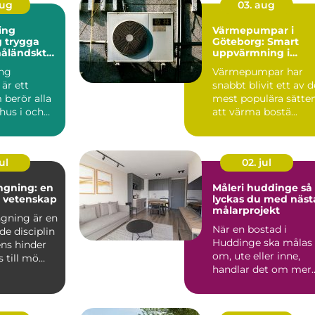
aug
03. aug
ing
Värmepumpar i
ga
Göteborg: Smart
måländskt
uppvärmning i
kustklimat
ng
Värmepumpar har
är ett
snabbt blivit ett av d
berör alla
mest populära sätte
hus i och
att värma bostä...
n, från äldre
ul
02. jul
ngning: en
Måleri huddinge så
h vetenskap
lyckas du med näst
målarprojekt
gning är en
När en bostad i
de disciplin
Huddinge ska målas
ens hinder
om, ute eller inne,
till mö...
handlar det om mer
än bara färg. Ett
professi...