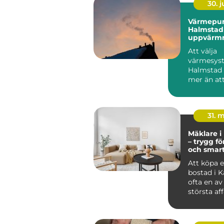
30. 
Värmepu
Halmstad 
uppvärmn
kustklima
Att välja
värmesyst
Halmstad
mer än att
huset varmt
31. 
Mäklare i
– trygg fö
och smar
bostadsk
Att köpa el
bostad i K
ofta en av 
största af