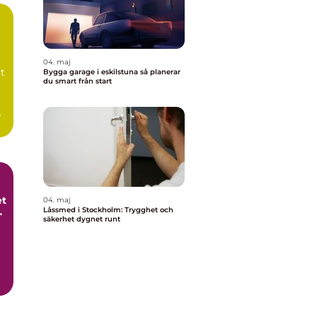
04. maj
tt
Bygga garage i eskilstuna så planerar
du smart från start
a
et
04. maj
t
Låssmed i Stockholm: Trygghet och
säkerhet dygnet runt