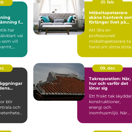
feb
01. feb
Möbeltapetserare
ning
skåne hantverk som
tämning för
förlänger livet på
nligt hem
dina möbler
tik har
Att låta en
jälvklart val
professionell
 som vill
möbeltapetserare ta
varmt,
hand om slitna stolar
och
fåtöljer eller soffor
..
kan förva...
ec
09. dec
Takreparation: När,
äggningar
hur och varför det
idens
lönar sig
er
r
Ett friskt tak skyddar
or blir
konstruktioner,
ntrala och
energi och
vetenheten
inomhusmiljö. När
väder, ålde...