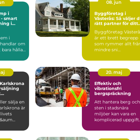
jun
08. jun
mp i
Byggföretag i
- smart
Västerås: Så väljer 
ing i
rätt partner för ditt
t
projekt
Byggföretag Västerå
em i
är ett brett begrepp
 handlar om
som rymmer allt frå
 bara hålla
mindre sni...
. ...
maj
20. maj
 Karlskrona
Effektiv och
rsäljning
vibrationsfri
t
bergspräckning
öp
ler sälja en
Att hantera berg och
arlskrona är
sten i stadsnära
livets
miljöer kan vara en
f&aum...
komplicerad uppgift.
Här sp...