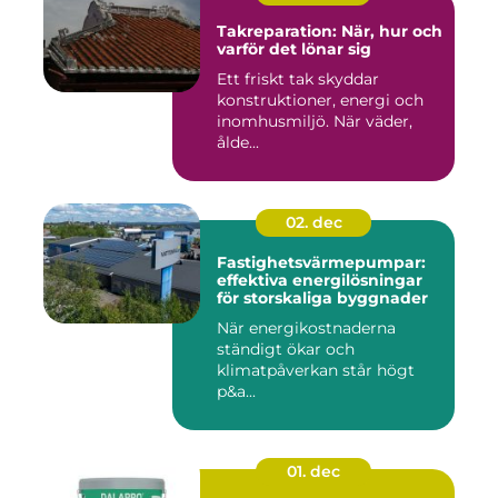
Takreparation: När, hur och
varför det lönar sig
Ett friskt tak skyddar
konstruktioner, energi och
inomhusmiljö. När väder,
ålde...
02. dec
Fastighetsvärmepumpar:
effektiva energilösningar
för storskaliga byggnader
När energikostnaderna
ständigt ökar och
klimatpåverkan står högt
p&a...
01. dec