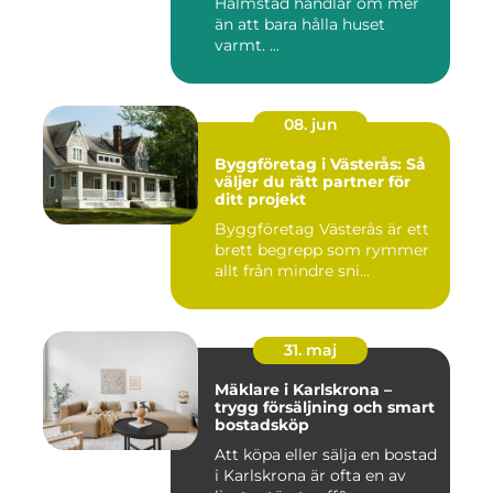
Halmstad handlar om mer
än att bara hålla huset
varmt. ...
08. jun
Byggföretag i Västerås: Så
väljer du rätt partner för
ditt projekt
Byggföretag Västerås är ett
brett begrepp som rymmer
allt från mindre sni...
31. maj
Mäklare i Karlskrona –
trygg försäljning och smart
bostadsköp
Att köpa eller sälja en bostad
i Karlskrona är ofta en av