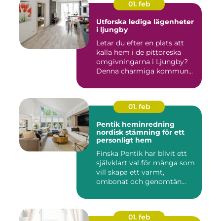
01. feb
Utforska lediga lägenheter
i ljungby
Letar du efter en plats att
kalla hem i de pittoreska
omgivningarna i Ljungby?
Denna charmiga kommun...
01. feb
Pentik heminredning
nordisk stämning för ett
personligt hem
Finska Pentik har blivit ett
självklart val för många som
vill skapa ett varmt,
ombonat och genomtän...
01. feb