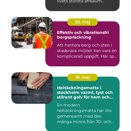
livets största aff&aum...
20. maj
Effektiv och vibrationsfri
bergspräckning
Att hantera berg och sten i
stadsnära miljöer kan vara en
komplicerad uppgift. Här sp...
19. maj
Heltäckningsmatta i
stockholm varmt, tyst och
stilrent golv för hem och
kontor
En modern
heltäckningsmatta har lite
gemensamt med den
många minns från 70- och
80-talet. Dagens mat...