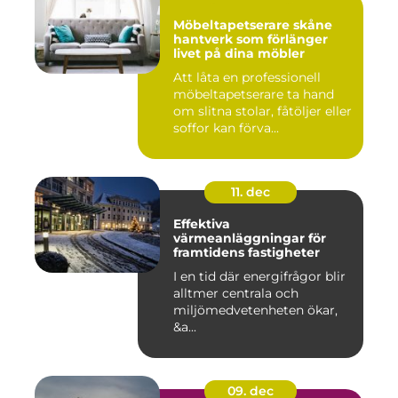
Möbeltapetserare skåne
hantverk som förlänger
livet på dina möbler
Att låta en professionell
möbeltapetserare ta hand
om slitna stolar, fåtöljer eller
soffor kan förva...
11. dec
Effektiva
värmeanläggningar för
framtidens fastigheter
I en tid där energifrågor blir
alltmer centrala och
miljömedvetenheten ökar,
&a...
09. dec