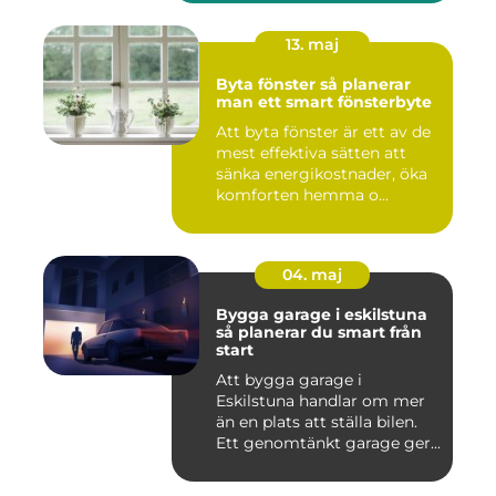
13. maj
Byta fönster så planerar
man ett smart fönsterbyte
Att byta fönster är ett av de
mest effektiva sätten att
sänka energikostnader, öka
komforten hemma o...
04. maj
Bygga garage i eskilstuna
så planerar du smart från
start
Att bygga garage i
Eskilstuna handlar om mer
än en plats att ställa bilen.
Ett genomtänkt garage ger...