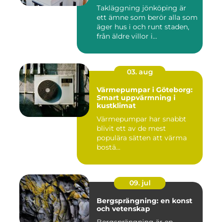
Takläggning jönköping är
ett ämne som berör alla som
äger hus i och runt staden,
från äldre villor i...
03. aug
Värmepumpar i Göteborg:
Smart uppvärmning i
kustklimat
Värmepumpar har snabbt
blivit ett av de mest
populära sätten att värma
bostä...
09. jul
Bergsprängning: en konst
och vetenskap