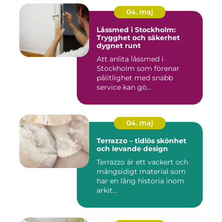
04. maj
Låssmed i Stockholm:
Trygghet och säkerhet
dygnet runt
Att anlita låssmed i
Stockholm som förenar
pålitlighet med snabb
service kan gö...
04. maj
Terrazzo – tidlös skönhet
och levande design
Terrazzo är ett vackert och
mångsidigt material som
har en lång historia inom
arkit...