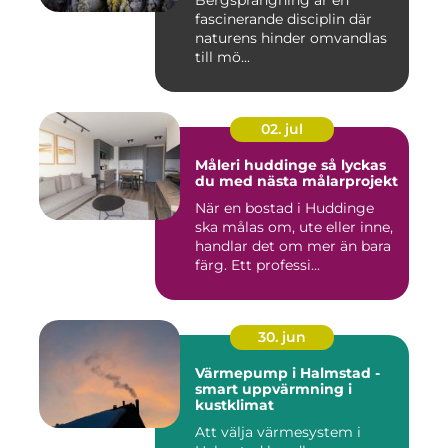
Bergsprängning är en
fascinerande disciplin där
naturens hinder omvandlas
till mö...
02. jul
Måleri huddinge så lyckas
du med nästa målarprojekt
När en bostad i Huddinge
ska målas om, ute eller inne,
handlar det om mer än bara
färg. Ett professi...
30. jun
Värmepump i Halmstad -
smart uppvärmning i
kustklimat
Att välja värmesystem i