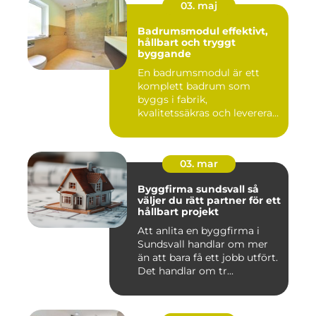
03. maj
Badrumsmodul effektivt,
hållbart och tryggt
byggande
En badrumsmodul är ett
komplett badrum som
byggs i fabrik,
kvalitetssäkras och levereras
färdigt til...
03. mar
Byggfirma sundsvall så
väljer du rätt partner för ett
hållbart projekt
Att anlita en byggfirma i
Sundsvall handlar om mer
än att bara få ett jobb utfört.
Det handlar om tr...