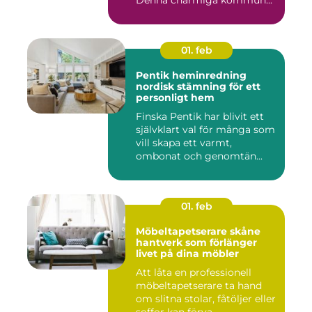
Denna charmiga kommun...
01. feb
Pentik heminredning
nordisk stämning för ett
personligt hem
Finska Pentik har blivit ett
självklart val för många som
vill skapa ett varmt,
ombonat och genomtän...
01. feb
Möbeltapetserare skåne
hantverk som förlänger
livet på dina möbler
Att låta en professionell
möbeltapetserare ta hand
om slitna stolar, fåtöljer eller