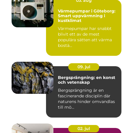
03. aug
Värmepumpar i Göteborg:
Smart uppvärmning i
kustklimat
Värmepumpar har snabbt
blivit ett av de mest
populära sätten att värma
bostä...
09. jul
Bergsprängning: en konst
och vetenskap
Bergsprängning är en
fascinerande disciplin där
naturens hinder omvandlas
till mö...
02. jul