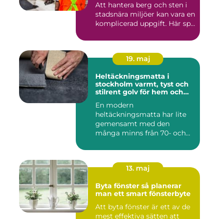
Att hantera berg och sten i
stadsnära miljöer kan vara en
komplicerad uppgift. Här sp...
19. maj
Heltäckningsmatta i
stockholm varmt, tyst och
stilrent golv för hem och
kontor
En modern
heltäckningsmatta har lite
gemensamt med den
många minns från 70- och
80-talet. Dagens mat...
13. maj
Byta fönster så planerar
man ett smart fönsterbyte
Att byta fönster är ett av de
mest effektiva sätten att