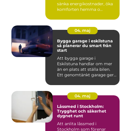
sänka energikostnader, öka
komforten hemma o...
04. maj
Bygga garage i eskilstuna
så planerar du smart från
start
Att bygga garage i
Eskilstuna handlar om mer
än en plats att ställa bilen.
Ett genomtänkt garage ger...
04. maj
Låssmed i Stockholm:
Trygghet och säkerhet
dygnet runt
Att anlita låssmed i
Stockholm som förenar