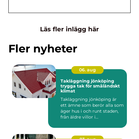
Läs fler inlägg här
Fler nyheter
06. aug
Takläggning jönköping
trygga tak för småländskt
klimat
Takläggning jönköping är
ett ämne som berör alla som
äger hus i och runt staden,
från äldre villor i...