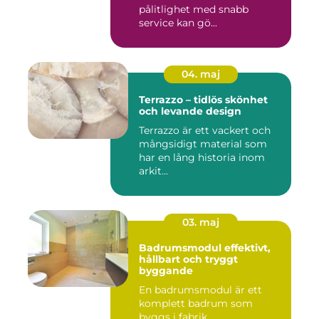
pålitlighet med snabb
service kan gö...
04. maj
Terrazzo – tidlös skönhet
och levande design
Terrazzo är ett vackert och
mångsidigt material som
har en lång historia inom
arkit...
03. maj
Badrumsmodul effektivt,
hållbart och tryggt
byggande
En badrumsmodul är ett
komplett badrum som
byggs i fabrik,