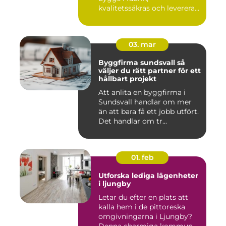
kvalitetssäkras och levereras
färdigt til...
03. mar
Byggfirma sundsvall så
väljer du rätt partner för ett
hållbart projekt
Att anlita en byggfirma i
Sundsvall handlar om mer
än att bara få ett jobb utfört.
Det handlar om tr...
01. feb
Utforska lediga lägenheter
i ljungby
Letar du efter en plats att
kalla hem i de pittoreska
omgivningarna i Ljungby?