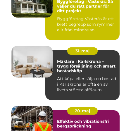
Byggföretag i Västerås: Så
väljer du rätt partner för
ditt projekt
Byggföretag Västerås är ett
brett begrepp som rymmer
allt från mindre sni...
31. maj
Mäklare i Karlskrona –
trygg försäljning och smart
bostadsköp
Att köpa eller sälja en bostad
i Karlskrona är ofta en av
livets största aff&aum...
20. maj
Effektiv och vibrationsfri
bergspräckning