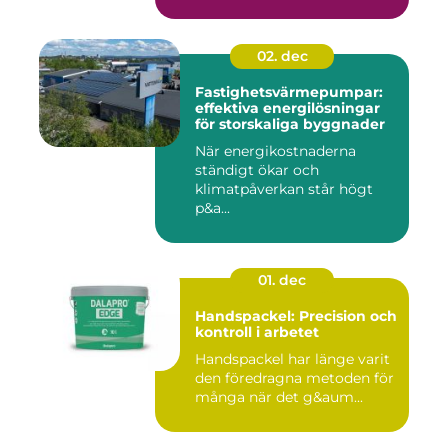
02. dec
Fastighetsvärmepumpar:
effektiva energilösningar
för storskaliga byggnader
När energikostnaderna
ständigt ökar och
klimatpåverkan står högt
p&a...
01. dec
Handspackel: Precision och
kontroll i arbetet
Handspackel har länge varit
den föredragna metoden för
många när det g&aum...