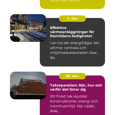
soffor kan förva...
11. dec
Effektiva
värmeanläggningar för
framtidens fastigheter
I en tid där energifrågor blir
alltmer centrala och
miljömedvetenheten ökar,
&a...
09. dec
Takreparation: När, hur och
varför det lönar sig
Ett friskt tak skyddar
konstruktioner, energi och
inomhusmiljö. När väder,
ålde...