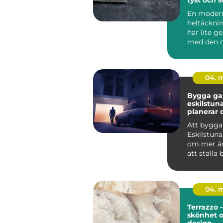
för hem o
En moder
heltäckni
har lite 
med den 
minns frå
80-talet.
mat...
04. 
Bygga gar
eskilstuna 
planerar 
från start
Att bygga
Eskilstuna
om mer än
att ställa 
genomtän
ger...
04. 
Terrazzo –
skönhet 
design