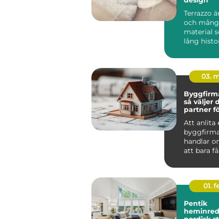
Terrazzo ä
och mångs
material 
lång histo
arkit...
03. 
Byggfirma
så väljer 
partner fö
hållbart p
Att anlita
byggfirma
handlar o
att bara få
utfört. De
om tr...
01. 
Pentik
heminred
nordisk s