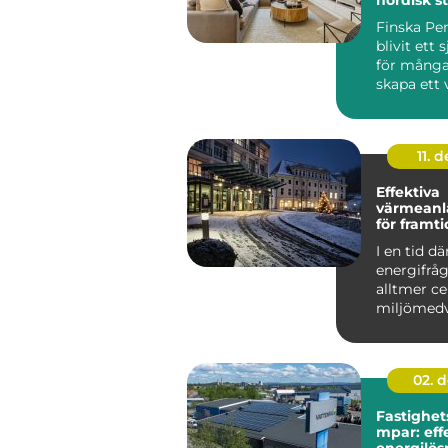
ett perso
Finska Pen
blivit ett s
för många
skapa ett 
ombonat 
genomtän.
11. d
Effektiva
värmeanl
för framt
fastighet
I en tid dä
energifråg
alltmer ce
miljömed
ökar, &a...
02. 
Fastighe
mpar: eff
energilös