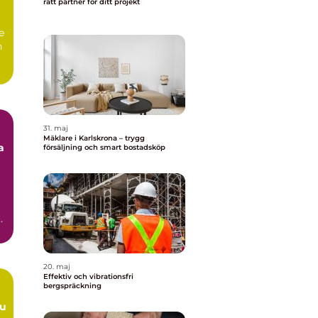
rätt partner för ditt projekt
e
n
31. maj
Mäklare i Karlskrona – trygg
a
försäljning och smart bostadsköp
20. maj
Effektiv och vibrationsfri
bergspräckning
du