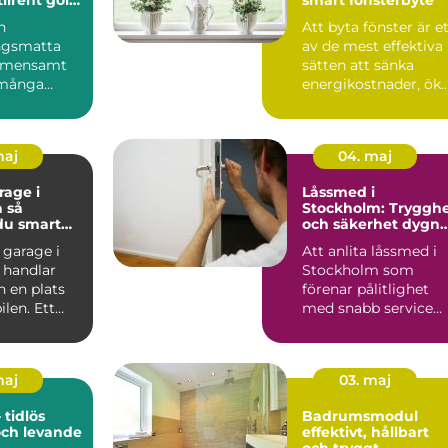
ch kontor
n
Att byta fönster är e
ngsmatta
av de mest effektiva
gemensamt
sätten att sänka
många
energikostnader, ök
n 70- och
komforten hemma
 Dagens
o...
maj
04. maj
age i
Låssmed i
så
Stockholm: Tryggh
du smart
och säkerhet dygne
runt
 garage i
Att anlita låssmed i
 handlar
Stockholm som
 en plats
förenar pålitlighet
bilen. Ett
med snabb service
kt garage
kan gö...
maj
03. maj
 tidlös
Badrumsmodul
och levande
effektivt, hållbart
och tryggt