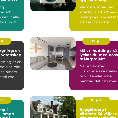
kustklimat
ng
Värmepumpar har
är ett
snabbt blivit ett av d
berör alla
mest populära sätte
hus i och
att värma bostä...
n, från äldre
ul
02. jul
ngning: en
Måleri huddinge så
h vetenskap
lyckas du med näst
målarprojekt
gning är en
När en bostad i
de disciplin
Huddinge ska målas
ens hinder
om, ute eller inne,
till mö...
handlar det om mer
än bara färg. Ett
professi...
jun
08. jun
mp i
Byggföretag i
- smart
Västerås: Så väljer 
ing i
rätt partner för ditt