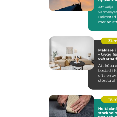
kustklima
Att välja
värmesyst
Halmstad
mer än att
huset varmt
31. 
Mäklare i
– trygg fö
och smar
bostadsk
Att köpa el
bostad i K
ofta en av 
största af
19. 
Heltäckni
stockholm varm
tyst och s