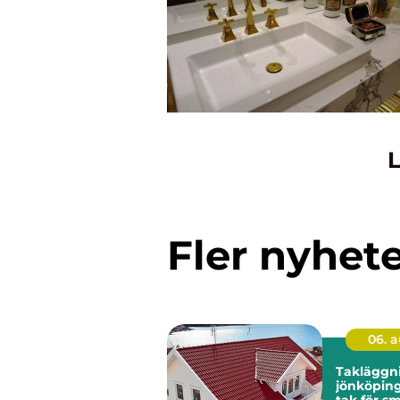
L
Fler nyhet
06. 
Takläggn
jönköping tryg
tak för s