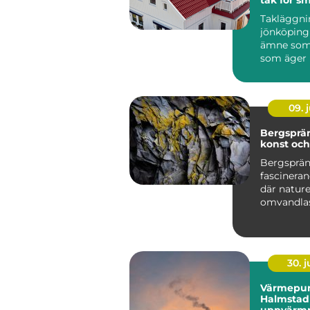
klimat
Takläggni
jönköping 
ämne som 
som äger 
runt stade
villor i...
09. j
Bergsprä
konst oc
Bergsprän
fascineran
där natur
omvandlas 
30. 
Värmepu
Halmstad 
uppvärmn