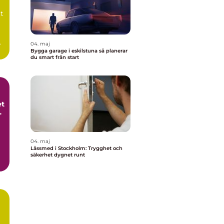
tt
a
04. maj
Bygga garage i eskilstuna så planerar
du smart från start
et
t
04. maj
Låssmed i Stockholm: Trygghet och
säkerhet dygnet runt