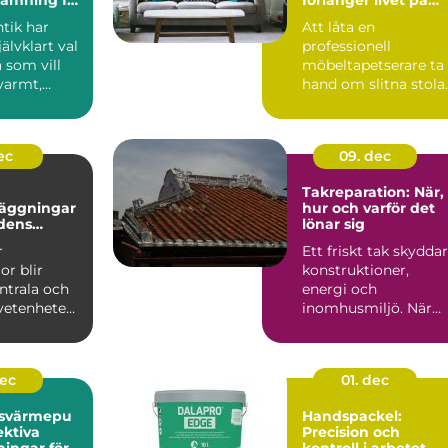
nligt hem
dina möbler
tik har
Att låta en
jälvklart val
professionell
 som vill
möbeltapetserare ta
varmt,
hand om slitna stolar
och
fåtöljer eller soffor
..
kan förva...
ec
09. dec
Takreparation: När,
äggningar
hur och varför det
idens
lönar sig
er
r
Ett friskt tak skyddar
or blir
konstruktioner,
ntrala och
energi och
vetenheten
inomhusmiljö. När
väder, ålde...
dec
01. dec
tsvärmepu
Handspackel:
ektiva
Precision och
ningar för
kontroll i arbetet