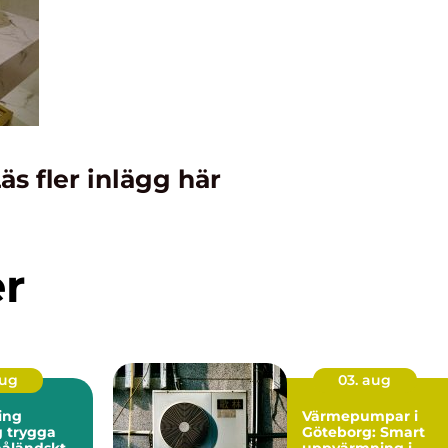
äs fler inlägg här
er
aug
03. aug
ing
Värmepumpar i
ga
Göteborg: Smart
måländskt
uppvärmning i