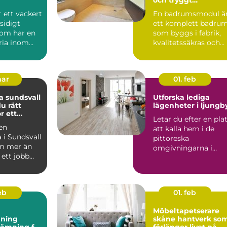
byggande
r ett vackert
En badrumsmodul ä
idigt
ett komplett badru
som har en
som byggs i fabrik,
ria inom
kvalitetssäkras och
levereras färdigt til...
mar
01. feb
 sundsvall
Utforska lediga
du rätt
lägenheter i ljungb
r ett
Letar du efter en pla
rojekt
 en
att kalla hem i de
 i Sundsvall
pittoreska
m mer än
omgivningarna i
 ett jobb
Ljungby? Denna
t handlar
charmiga kommun...
feb
01. feb
Möbeltapetserare
ning
skåne hantverk som
tämning för
förlänger livet på