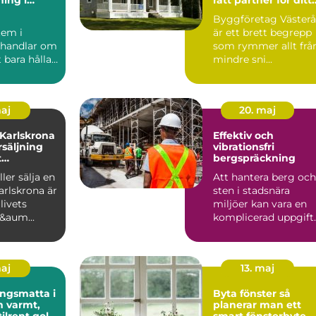
t
projekt
Byggföretag Västerå
em i
är ett brett begrepp
 handlar om
som rymmer allt frå
 bara hålla
mindre sni...
. ...
maj
20. maj
 Karlskrona
Effektiv och
rsäljning
vibrationsfri
t
bergspräckning
öp
ler sälja en
Att hantera berg och
arlskrona är
sten i stadsnära
livets
miljöer kan vara en
f&aum...
komplicerad uppgift.
Här sp...
maj
13. maj
ngsmatta i
Byta fönster så
t,
planerar man ett
tilrent golv
smart fönsterbyte