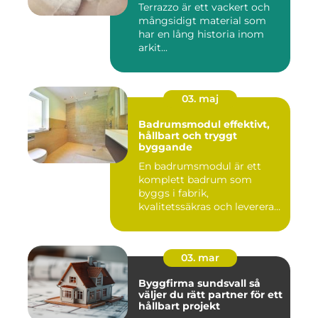
Terrazzo är ett vackert och
mångsidigt material som
har en lång historia inom
arkit...
03. maj
Badrumsmodul effektivt,
hållbart och tryggt
byggande
En badrumsmodul är ett
komplett badrum som
byggs i fabrik,
kvalitetssäkras och levereras
färdigt til...
03. mar
Byggfirma sundsvall så
väljer du rätt partner för ett
hållbart projekt