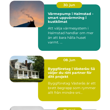
30. jun
Värmepump i Halmstad -
smart uppvärmning i
kustklimat
Att välja värmesystem i
Halmstad handlar om mer
än att bara hålla huset
varmt. ...
08. jun
Byggföretag i Västerås: Så
väljer du rätt partner för
ditt projekt
Byggföretag Västerås är ett
brett begrepp som rymmer
allt från mindre sni...