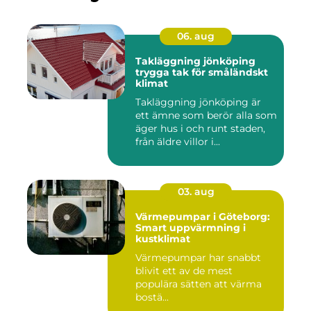
06. aug
Takläggning jönköping
trygga tak för småländskt
klimat
Takläggning jönköping är
ett ämne som berör alla som
äger hus i och runt staden,
från äldre villor i...
03. aug
Värmepumpar i Göteborg:
Smart uppvärmning i
kustklimat
Värmepumpar har snabbt
blivit ett av de mest
populära sätten att värma
bostä...