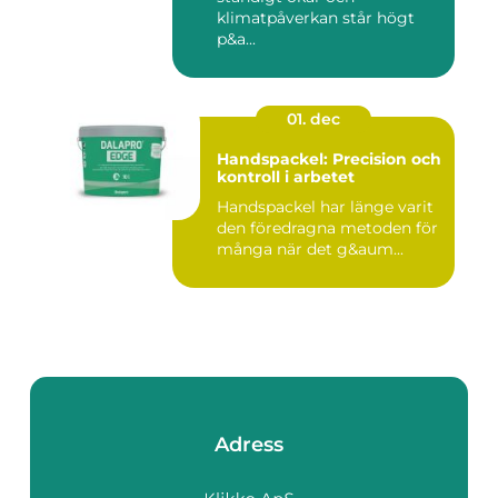
klimatpåverkan står högt
p&a...
01. dec
Handspackel: Precision och
kontroll i arbetet
Handspackel har länge varit
den föredragna metoden för
många när det g&aum...
Adress