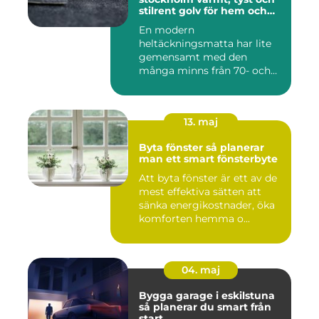
stilrent golv för hem och
kontor
En modern
heltäckningsmatta har lite
gemensamt med den
många minns från 70- och
80-talet. Dagens mat...
13. maj
Byta fönster så planerar
man ett smart fönsterbyte
Att byta fönster är ett av de
mest effektiva sätten att
sänka energikostnader, öka
komforten hemma o...
04. maj
Bygga garage i eskilstuna
så planerar du smart från
start