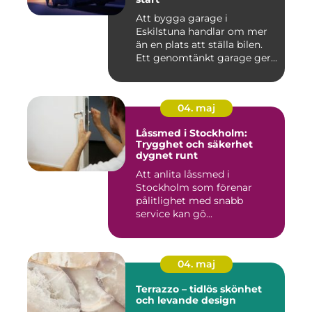
Att bygga garage i
Eskilstuna handlar om mer
än en plats att ställa bilen.
Ett genomtänkt garage ger...
04. maj
Låssmed i Stockholm:
Trygghet och säkerhet
dygnet runt
Att anlita låssmed i
Stockholm som förenar
pålitlighet med snabb
service kan gö...
04. maj
Terrazzo – tidlös skönhet
och levande design