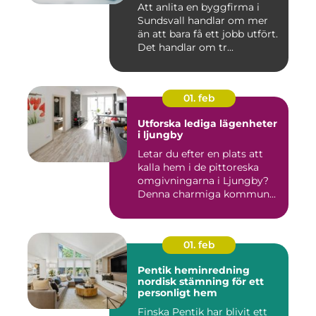
Att anlita en byggfirma i
Sundsvall handlar om mer
än att bara få ett jobb utfört.
Det handlar om tr...
01. feb
Utforska lediga lägenheter
i ljungby
Letar du efter en plats att
kalla hem i de pittoreska
omgivningarna i Ljungby?
Denna charmiga kommun...
01. feb
Pentik heminredning
nordisk stämning för ett
personligt hem
Finska Pentik har blivit ett