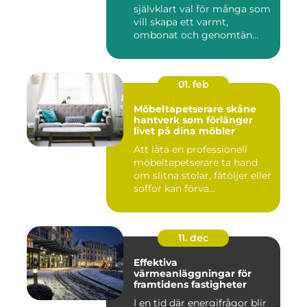
självklart val för många som
vill skapa ett varmt,
ombonat och genomtän...
01. feb
Möbeltapetserare skåne
hantverk som förlänger
livet på dina möbler
Att låta en professionell
möbeltapetserare ta hand
om slitna stolar, fåtöljer eller
soffor kan förva...
11. dec
Effektiva
värmeanläggningar för
framtidens fastigheter
I en tid där energifrågor blir