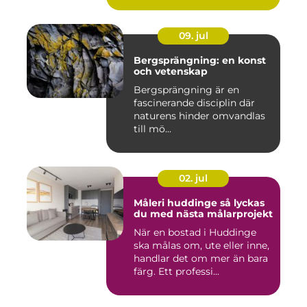
09. jul
Bergsprängning: en konst
och vetenskap
Bergsprängning är en
fascinerande disciplin där
naturens hinder omvandlas
till mö...
02. jul
Måleri huddinge så lyckas
du med nästa målarprojekt
När en bostad i Huddinge
ska målas om, ute eller inne,
handlar det om mer än bara
färg. Ett professi...