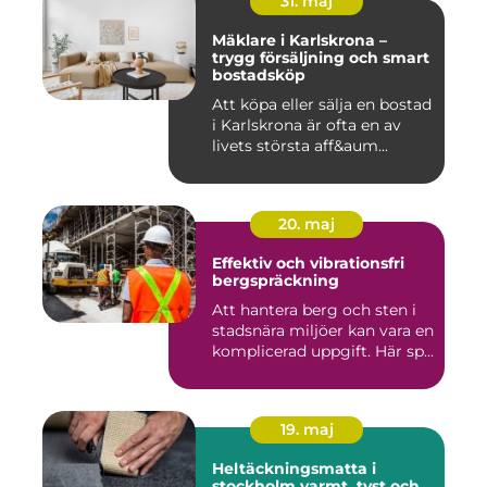
31. maj
Mäklare i Karlskrona –
trygg försäljning och smart
bostadsköp
Att köpa eller sälja en bostad
i Karlskrona är ofta en av
livets största aff&aum...
20. maj
Effektiv och vibrationsfri
bergspräckning
Att hantera berg och sten i
stadsnära miljöer kan vara en
komplicerad uppgift. Här sp...
19. maj
Heltäckningsmatta i
stockholm varmt, tyst och