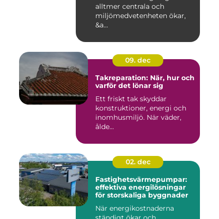
alltmer centrala och
miljömedvetenheten ökar,
&a...
09. dec
Takreparation: När, hur och
varför det lönar sig
Ett friskt tak skyddar
konstruktioner, energi och
inomhusmiljö. När väder,
ålde...
02. dec
Fastighetsvärmepumpar:
effektiva energilösningar
för storskaliga byggnader
När energikostnaderna
ständigt ökar och