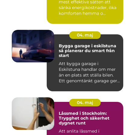
mest effektiva sätten att
sänka energikostnader, öka
komforten hemma o...
04. maj
Bygga garage i eskilstuna
så planerar du smart från
start
Att bygga garage i
Eskilstuna handlar om mer
än en plats att ställa bilen.
Ett genomtänkt garage ger...
04. maj
Låssmed i Stockholm:
Trygghet och säkerhet
dygnet runt
Att anlita låssmed i