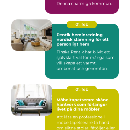
Denna charmiga kommun...
01. feb
Pentik heminredning
nordisk stämning för ett
personligt hem
Finska Pentik har blivit ett
självklart val för många som
vill skapa ett varmt,
ombonat och genomtän...
01. feb
Möbeltapetserare skåne
hantverk som förlänger
livet på dina möbler
Att låta en professionell
möbeltapetserare ta hand
om slitna stolar, fåtöljer eller