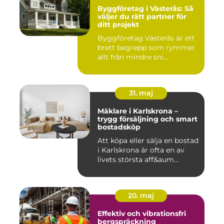
Byggföretag i Västerås: Så
väljer du rätt partner för
ditt projekt
Byggföretag Västerås är ett
brett begrepp som rymmer
allt från mindre sni...
31. maj
Mäklare i Karlskrona –
trygg försäljning och smart
bostadsköp
Att köpa eller sälja en bostad
i Karlskrona är ofta en av
livets största aff&aum...
20. maj
Effektiv och vibrationsfri
bergspräckning