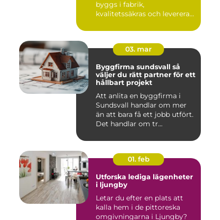
byggs i fabrik,
kvalitetssäkras och levereras
färdigt til...
03. mar
Byggfirma sundsvall så
väljer du rätt partner för ett
hållbart projekt
Att anlita en byggfirma i
Sundsvall handlar om mer
än att bara få ett jobb utfört.
Det handlar om tr...
01. feb
Utforska lediga lägenheter
i ljungby
Letar du efter en plats att
kalla hem i de pittoreska
omgivningarna i Ljungby?