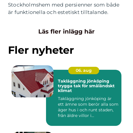
Stockholmshem med persienner som både
är funktionella och estetiskt tilltalande.
Läs fler inlägg här
Fler nyheter
06. aug
Takläggning jönköping
trygga tak för småländskt
klimat
Takläggning jönköping är
ett ämne som berör alla som
äger hus i och runt staden,
från äldre villor i...