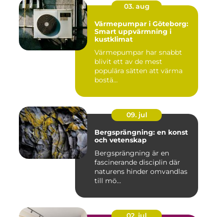
03. aug
Värmepumpar i Göteborg:
Smart uppvärmning i
kustklimat
Värmepumpar har snabbt
blivit ett av de mest
populära sätten att värma
bostä...
09. jul
Bergsprängning: en konst
och vetenskap
Bergsprängning är en
fascinerande disciplin där
naturens hinder omvandlas
till mö...
02. jul