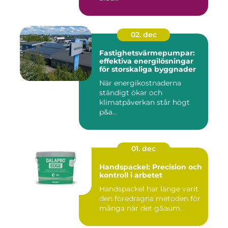
02. dec
Fastighetsvärmepumpar:
effektiva energilösningar
för storskaliga byggnader
När energikostnaderna
ständigt ökar och
klimatpåverkan står högt
p&a...
01. dec
Handspackel: Precision och
kontroll i arbetet
Handspackel har länge varit
den föredragna metoden för
många när det g&aum...