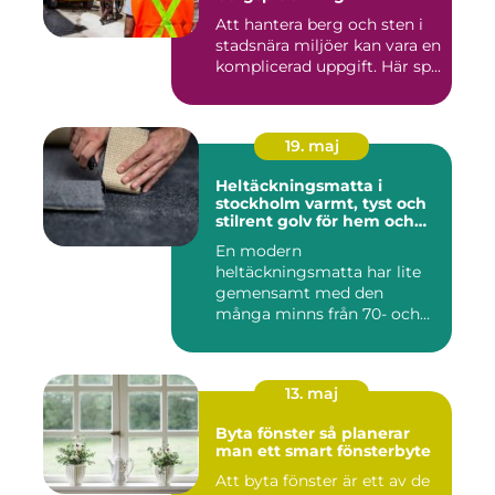
Att hantera berg och sten i
stadsnära miljöer kan vara en
komplicerad uppgift. Här sp...
19. maj
Heltäckningsmatta i
stockholm varmt, tyst och
stilrent golv för hem och
kontor
En modern
heltäckningsmatta har lite
gemensamt med den
många minns från 70- och
80-talet. Dagens mat...
13. maj
Byta fönster så planerar
man ett smart fönsterbyte
Att byta fönster är ett av de