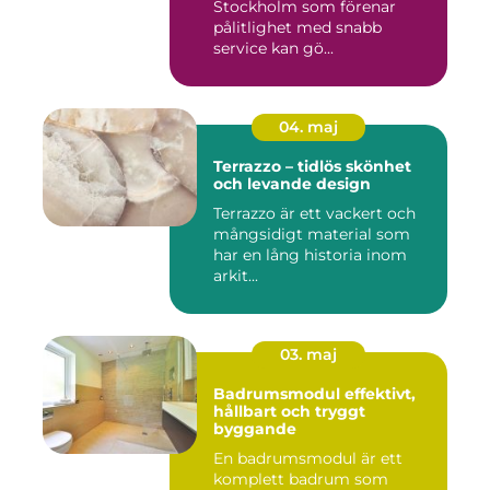
Stockholm som förenar
pålitlighet med snabb
service kan gö...
04. maj
Terrazzo – tidlös skönhet
och levande design
Terrazzo är ett vackert och
mångsidigt material som
har en lång historia inom
arkit...
03. maj
Badrumsmodul effektivt,
hållbart och tryggt
byggande
En badrumsmodul är ett
komplett badrum som