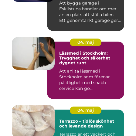
Att bygga garage i
Eskilstuna handlar om mer
än en plats att ställa bilen.
Ett genomtänkt garage ger...
04. maj
Låssmed i Stockholm:
Trygghet och säkerhet
dygnet runt
Att anlita låssmed i
Stockholm som förenar
pålitlighet med snabb
service kan gö...
04. maj
Terrazzo – tidlös skönhet
och levande design
Terrazzo är ett vackert och