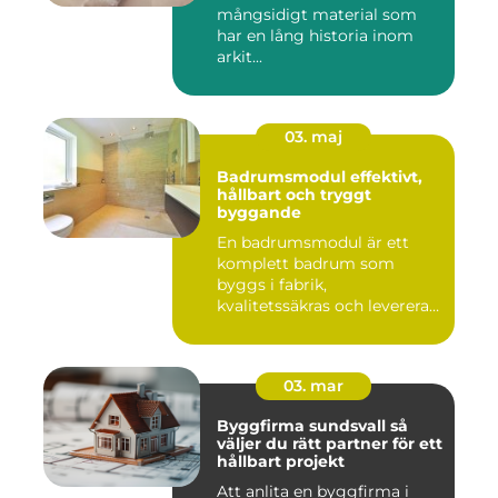
mångsidigt material som
har en lång historia inom
arkit...
03. maj
Badrumsmodul effektivt,
hållbart och tryggt
byggande
En badrumsmodul är ett
komplett badrum som
byggs i fabrik,
kvalitetssäkras och levereras
färdigt til...
03. mar
Byggfirma sundsvall så
väljer du rätt partner för ett
hållbart projekt
Att anlita en byggfirma i