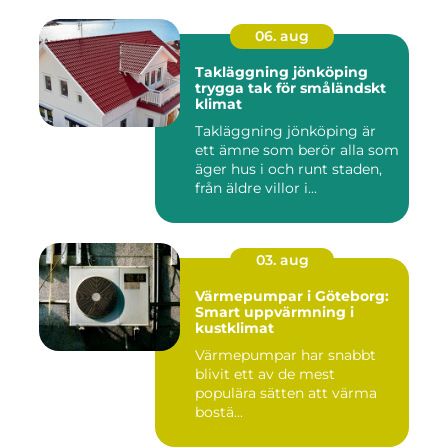
06. aug
Takläggning jönköping
trygga tak för småländskt
klimat
Takläggning jönköping är
ett ämne som berör alla som
äger hus i och runt staden,
från äldre villor i...
03. aug
Värmepumpar i Göteborg:
Smart uppvärmning i
kustklimat
Värmepumpar har snabbt
blivit ett av de mest
populära sätten att värma
bostä...