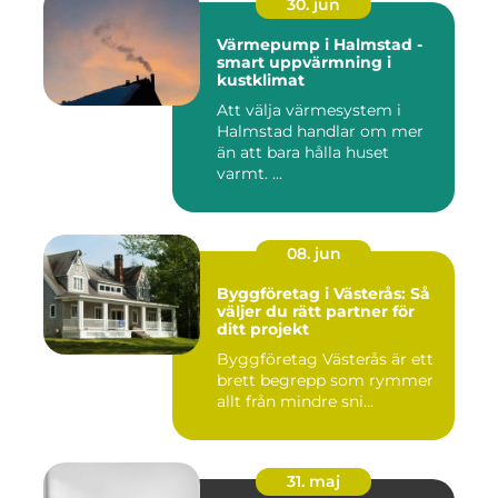
30. jun
Värmepump i Halmstad -
smart uppvärmning i
kustklimat
Att välja värmesystem i
Halmstad handlar om mer
än att bara hålla huset
varmt. ...
08. jun
Byggföretag i Västerås: Så
väljer du rätt partner för
ditt projekt
Byggföretag Västerås är ett
brett begrepp som rymmer
allt från mindre sni...
31. maj