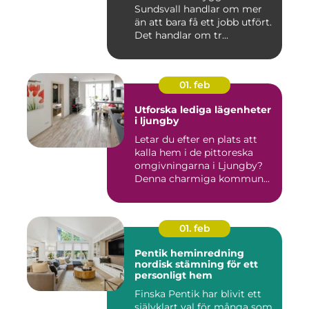
Sundsvall handlar om mer
än att bara få ett jobb utfört.
Det handlar om tr...
01. feb
Utforska lediga lägenheter
i ljungby
Letar du efter en plats att
kalla hem i de pittoreska
omgivningarna i Ljungby?
Denna charmiga kommun...
01. feb
Pentik heminredning
nordisk stämning för ett
personligt hem
Finska Pentik har blivit ett
självklart val för många som