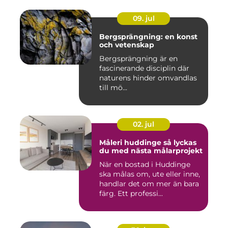
09. jul
Bergsprängning: en konst
och vetenskap
Bergsprängning är en
fascinerande disciplin där
naturens hinder omvandlas
till mö...
02. jul
Måleri huddinge så lyckas
du med nästa målarprojekt
När en bostad i Huddinge
ska målas om, ute eller inne,
handlar det om mer än bara
färg. Ett professi...