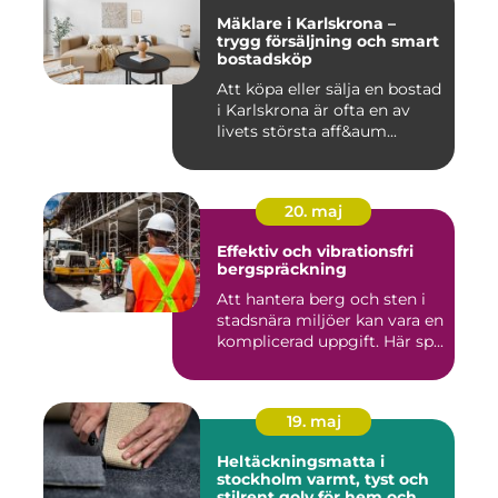
Mäklare i Karlskrona –
trygg försäljning och smart
bostadsköp
Att köpa eller sälja en bostad
i Karlskrona är ofta en av
livets största aff&aum...
20. maj
Effektiv och vibrationsfri
bergspräckning
Att hantera berg och sten i
stadsnära miljöer kan vara en
komplicerad uppgift. Här sp...
19. maj
Heltäckningsmatta i
stockholm varmt, tyst och
stilrent golv för hem och