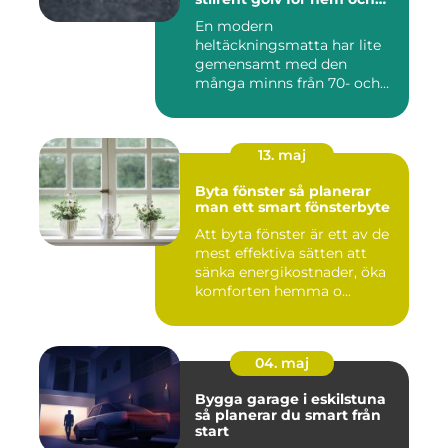
kontor
En modern
heltäckningsmatta har lite
gemensamt med den
många minns från 70- och
80-talet. Dagens mat...
13. maj
Byta fönster så planerar
man ett smart fönsterbyte
Att byta fönster är ett av de
mest effektiva sätten att
sänka energikostnader, öka
komforten hemma o...
04. maj
Bygga garage i eskilstuna
så planerar du smart från
start