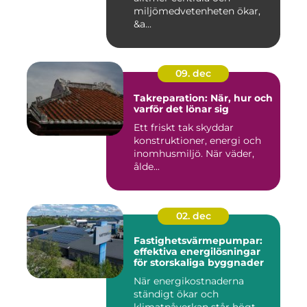
miljömedvetenheten ökar,
&a...
09. dec
Takreparation: När, hur och
varför det lönar sig
Ett friskt tak skyddar
konstruktioner, energi och
inomhusmiljö. När väder,
ålde...
02. dec
Fastighetsvärmepumpar:
effektiva energilösningar
för storskaliga byggnader
När energikostnaderna
ständigt ökar och
klimatpåverkan står högt