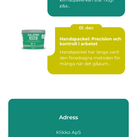
p&a...
01. dec
Handspackel: Precision och
kontroll i arbetet
Handspackel har länge varit
den föredragna metoden för
många när det g&aum...
Adress