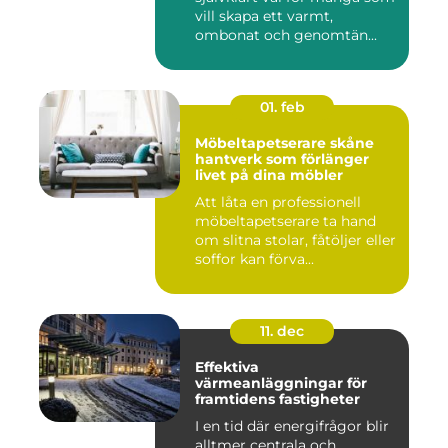
vill skapa ett varmt,
ombonat och genomtän...
01. feb
Möbeltapetserare skåne
hantverk som förlänger
livet på dina möbler
Att låta en professionell
möbeltapetserare ta hand
om slitna stolar, fåtöljer eller
soffor kan förva...
11. dec
Effektiva
värmeanläggningar för
framtidens fastigheter
I en tid där energifrågor blir
alltmer centrala och