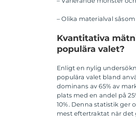
– Varierande mönster och 
– Olika materialval såsom 
Kvantitativa mätn
populära valet?
Enligt en nylig undersök
populära valet bland anvä
dominans av 65% av mark
plats med en andel på 25
10%. Denna statistik ger o
mest eftertraktat när det g