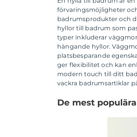
En hylla till badrum är e
förvaringsmöjligheter och
badrumsprodukter och dek
hyllor till badrum som pas
typer inkluderar väggmont
hängande hyllor. Väggmon
platsbesparande egenskap
ger flexibilitet och kan e
modern touch till ditt ba
vackra badrumsartiklar på e
De mest populära 