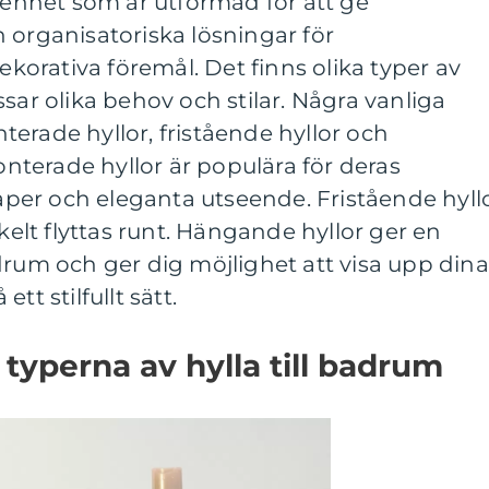
n enhet som är utformad för att ge
 organisatoriska lösningar för
orativa föremål. Det finns olika typer av
sar olika behov och stilar. Några vanliga
erade hyllor, fristående hyllor och
terade hyllor är populära för deras
er och eleganta utseende. Fristående hyll
nkelt flyttas runt. Hängande hyllor ger en
drum och ger dig möjlighet att visa upp dina
tt stilfullt sätt.
typerna av hylla till badrum