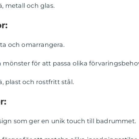
ä, metall och glas.
r:
lytta och omarrangera.
h mönster för att passa olika förvaringsbeho
, plast och rostfritt stål.
r:
ign som ger en unik touch till badrummet.