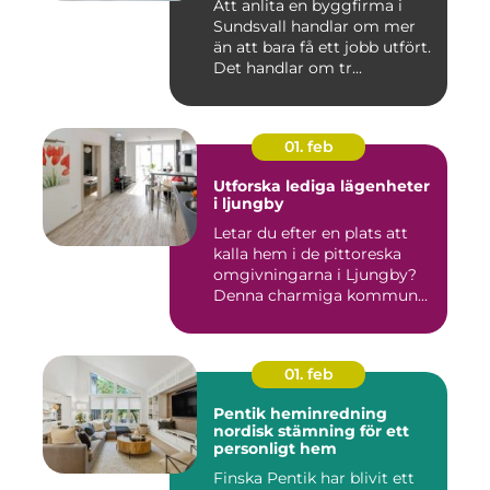
Att anlita en byggfirma i
Sundsvall handlar om mer
än att bara få ett jobb utfört.
Det handlar om tr...
01. feb
Utforska lediga lägenheter
i ljungby
Letar du efter en plats att
kalla hem i de pittoreska
omgivningarna i Ljungby?
Denna charmiga kommun...
01. feb
Pentik heminredning
nordisk stämning för ett
personligt hem
Finska Pentik har blivit ett