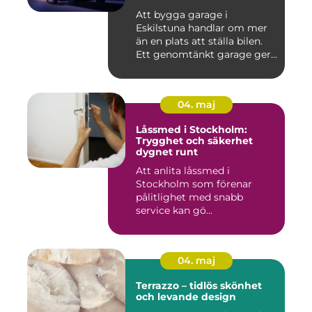
Att bygga garage i
Eskilstuna handlar om mer
än en plats att ställa bilen.
Ett genomtänkt garage ger...
04. maj
Låssmed i Stockholm:
Trygghet och säkerhet
dygnet runt
Att anlita låssmed i
Stockholm som förenar
pålitlighet med snabb
service kan gö...
04. maj
Terrazzo – tidlös skönhet
och levande design