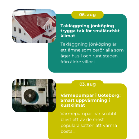
06. aug
Takläggning jönköping
trygga tak för småländskt
klimat
Takläggning jönköping är
ett ämne som berör alla som
äger hus i och runt staden,
från äldre villor i...
03. aug
Värmepumpar i Göteborg:
Smart uppvärmning i
kustklimat
Värmepumpar har snabbt
blivit ett av de mest
populära sätten att värma
bostä...