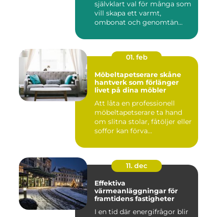
självklart val för många som
vill skapa ett varmt,
ombonat och genomtän...
01. feb
Möbeltapetserare skåne
hantverk som förlänger
livet på dina möbler
Att låta en professionell
möbeltapetserare ta hand
om slitna stolar, fåtöljer eller
soffor kan förva...
11. dec
Effektiva
värmeanläggningar för
framtidens fastigheter
I en tid där energifrågor blir