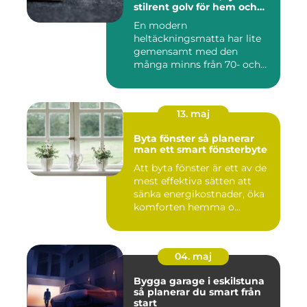
stilrent golv för hem och
kontor
En modern
heltäckningsmatta har lite
gemensamt med den
många minns från 70- och
80-talet. Dagens mat...
13. maj
Byta fönster så planerar
man ett smart fönsterbyte
Att byta fönster är ett av de
mest effektiva sätten att
sänka energikostnader, öka
komforten hemma o...
04. maj
Bygga garage i eskilstuna
så planerar du smart från
start