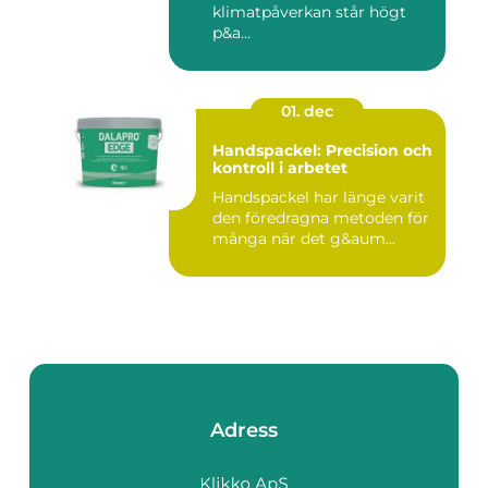
klimatpåverkan står högt
p&a...
01. dec
Handspackel: Precision och
kontroll i arbetet
Handspackel har länge varit
den föredragna metoden för
många när det g&aum...
Adress