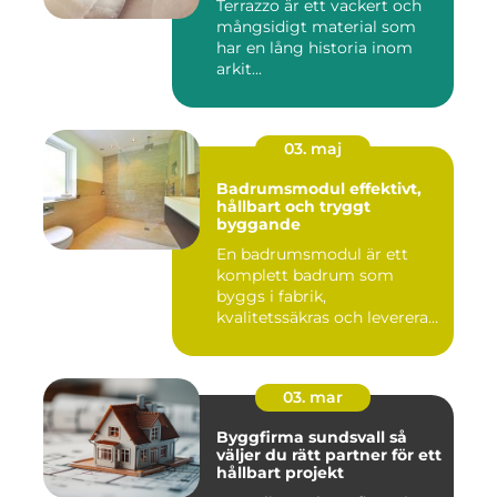
Terrazzo är ett vackert och
mångsidigt material som
har en lång historia inom
arkit...
03. maj
Badrumsmodul effektivt,
hållbart och tryggt
byggande
En badrumsmodul är ett
komplett badrum som
byggs i fabrik,
kvalitetssäkras och levereras
färdigt til...
03. mar
Byggfirma sundsvall så
väljer du rätt partner för ett
hållbart projekt