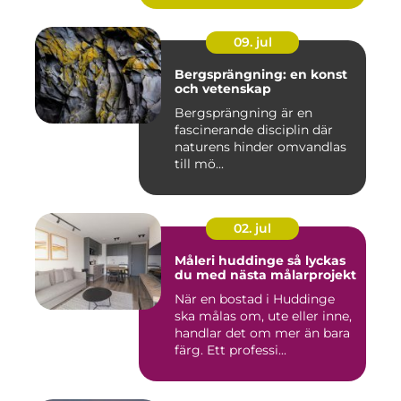
09. jul
Bergsprängning: en konst
och vetenskap
Bergsprängning är en
fascinerande disciplin där
naturens hinder omvandlas
till mö...
02. jul
Måleri huddinge så lyckas
du med nästa målarprojekt
När en bostad i Huddinge
ska målas om, ute eller inne,
handlar det om mer än bara
färg. Ett professi...