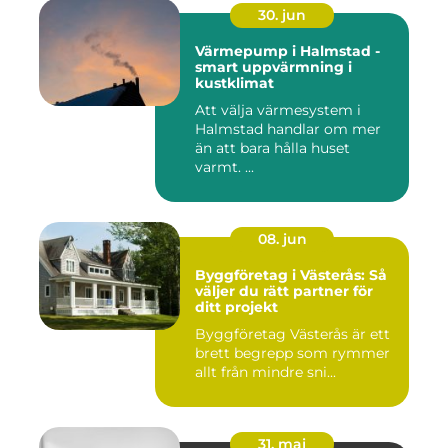
30. jun
Värmepump i Halmstad -
smart uppvärmning i
kustklimat
Att välja värmesystem i
Halmstad handlar om mer
än att bara hålla huset
varmt. ...
08. jun
Byggföretag i Västerås: Så
väljer du rätt partner för
ditt projekt
Byggföretag Västerås är ett
brett begrepp som rymmer
allt från mindre sni...
31. maj