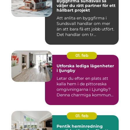
Byggfirma sundsvall så
väljer du rätt partner för ett
hållbart projekt
Att anlita en byggfirma i
Sundsvall handlar om mer
än att bara få ett jobb utfört.
Det handlar om tr...
01. feb
Utforska lediga lägenheter
i ljungby
Letar du efter en plats att
kalla hem i de pittoreska
omgivningarna i Ljungby?
Denna charmiga kommun...
01. feb
Pentik heminredning