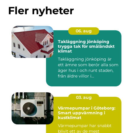
Fler nyheter
06. aug
Takläggning jönköping
trygga tak för småländskt
klimat
Takläggning jönköping är
ett ämne som berör alla som
äger hus i och runt staden,
från äldre villor i...
03. aug
Värmepumpar i Göteborg:
Smart uppvärmning i
kustklimat
Värmepumpar har snabbt
blivit ett av de mest