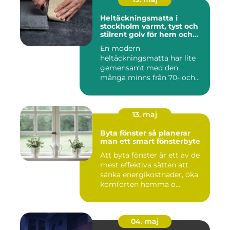
Heltäckningsmatta i
stockholm varmt, tyst och
stilrent golv för hem och
kontor
En modern
heltäckningsmatta har lite
gemensamt med den
många minns från 70- och
80-talet. Dagens mat...
13. maj
Byta fönster så planerar
man ett smart fönsterbyte
Att byta fönster är ett av de
mest effektiva sätten att
sänka energikostnader, öka
komforten hemma o...
04. maj