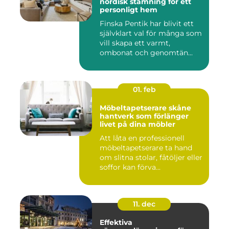
nordisk stämning för ett
personligt hem
Finska Pentik har blivit ett
självklart val för många som
vill skapa ett varmt,
ombonat och genomtän...
01. feb
Möbeltapetserare skåne
hantverk som förlänger
livet på dina möbler
Att låta en professionell
möbeltapetserare ta hand
om slitna stolar, fåtöljer eller
soffor kan förva...
11. dec
Effektiva