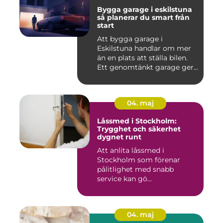
Bygga garage i eskilstuna
så planerar du smart från
start
Att bygga garage i
Eskilstuna handlar om mer
än en plats att ställa bilen.
Ett genomtänkt garage ger...
04. maj
Låssmed i Stockholm:
Trygghet och säkerhet
dygnet runt
Att anlita låssmed i
Stockholm som förenar
pålitlighet med snabb
service kan gö...
04. maj