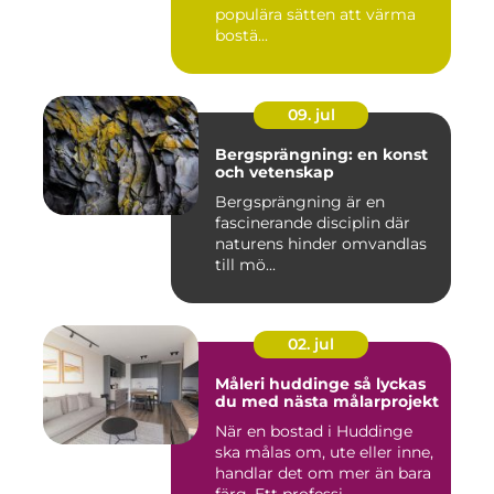
populära sätten att värma
bostä...
09. jul
Bergsprängning: en konst
och vetenskap
Bergsprängning är en
fascinerande disciplin där
naturens hinder omvandlas
till mö...
02. jul
Måleri huddinge så lyckas
du med nästa målarprojekt
När en bostad i Huddinge
ska målas om, ute eller inne,
handlar det om mer än bara