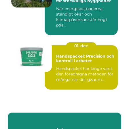
för storskaliga byggnader
När energikostnaderna
ständigt ökar och
klimatpåverkan står högt
p&a...
01. dec
Handspackel: Precision och
kontroll i arbetet
Handspackel har länge varit
den föredragna metoden för
många när det g&aum...