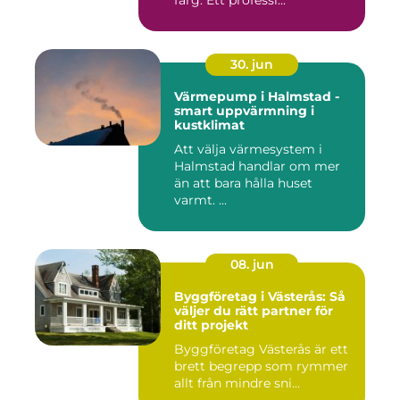
färg. Ett professi...
30. jun
Värmepump i Halmstad -
smart uppvärmning i
kustklimat
Att välja värmesystem i
Halmstad handlar om mer
än att bara hålla huset
varmt. ...
08. jun
Byggföretag i Västerås: Så
väljer du rätt partner för
ditt projekt
Byggföretag Västerås är ett
brett begrepp som rymmer
allt från mindre sni...