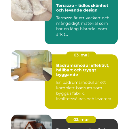
Terrazzo – tidlös skönhet
och levande design
Terrazzo är ett vackert och
mångsidigt material som
har en lång historia inom
arkit...
03. maj
Badrumsmodul effektivt,
hållbart och tryggt
byggande
En badrumsmodul är ett
komplett badrum som
byggs i fabrik,
kvalitetssäkras och levereras
färdigt til...
03. mar