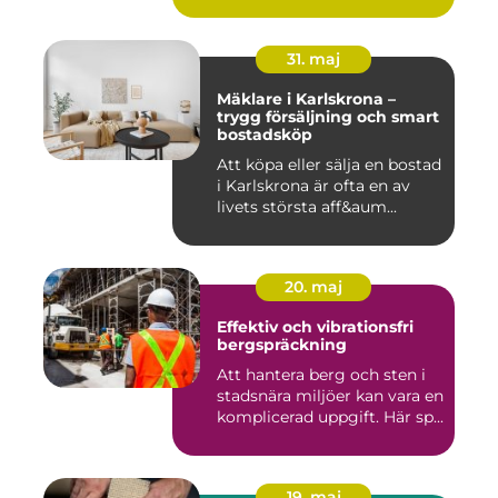
31. maj
Mäklare i Karlskrona –
trygg försäljning och smart
bostadsköp
Att köpa eller sälja en bostad
i Karlskrona är ofta en av
livets största aff&aum...
20. maj
Effektiv och vibrationsfri
bergspräckning
Att hantera berg och sten i
stadsnära miljöer kan vara en
komplicerad uppgift. Här sp...
19. maj