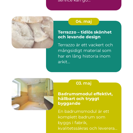
service kan gö...
04. maj
Terrazzo – tidlös skönhet
och levande design
Terrazzo är ett vackert och
mångsidigt material som
har en lång historia inom
arkit...
03. maj
Badrumsmodul effektivt,
hållbart och tryggt
byggande
En badrumsmodul är ett
komplett badrum som
byggs i fabrik,
kvalitetssäkras och levereras