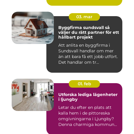
färdigt til...
03. mar
Byggfirma sundsvall så
väljer du rätt partner för ett
hållbart projekt
Att anlita en byggfirma i
Sundsvall handlar om mer
än att bara få ett jobb utfört.
Det handlar om tr...
01. feb
Utforska lediga lägenheter
i ljungby
Letar du efter en plats att
kalla hem i de pittoreska
omgivningarna i Ljungby?
Denna charmiga kommun...