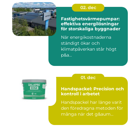
02. dec
Fastighetsvärmepumpar:
effektiva energilösningar
för storskaliga byggnader
När energikostnaderna
ständigt ökar och
klimatpåverkan står högt
p&a...
01. dec
Handspackel: Precision och
kontroll i arbetet
Handspackel har länge varit
den föredragna metoden för
många när det g&aum...