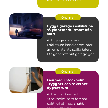
komforten hemma o...
04. maj
Bygga garage i eskilstuna
så planerar du smart från
start
Att bygga garage i
Eskilstuna handlar om mer
än en plats att ställa bilen.
Ett genomtänkt garage ger...
04. maj
Låssmed i Stockholm:
Trygghet och säkerhet
dygnet runt
Att anlita låssmed i
Stockholm som förenar
pålitlighet med snabb