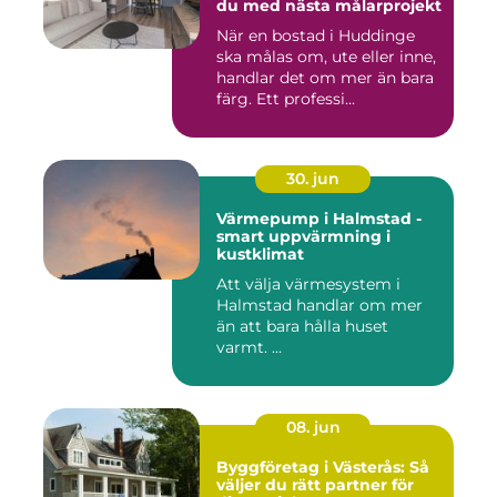
du med nästa målarprojekt
När en bostad i Huddinge
ska målas om, ute eller inne,
handlar det om mer än bara
färg. Ett professi...
30. jun
Värmepump i Halmstad -
smart uppvärmning i
kustklimat
Att välja värmesystem i
Halmstad handlar om mer
än att bara hålla huset
varmt. ...
08. jun
Byggföretag i Västerås: Så
väljer du rätt partner för