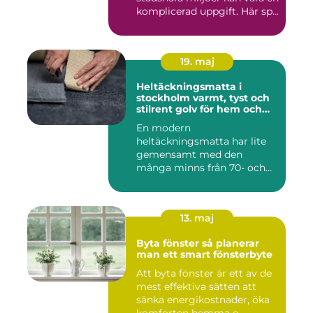
komplicerad uppgift. Här sp...
19. maj
Heltäckningsmatta i
stockholm varmt, tyst och
stilrent golv för hem och
kontor
En modern
heltäckningsmatta har lite
gemensamt med den
många minns från 70- och
80-talet. Dagens mat...
13. maj
Byta fönster så planerar
man ett smart fönsterbyte
Att byta fönster är ett av de
mest effektiva sätten att
sänka energikostnader, öka