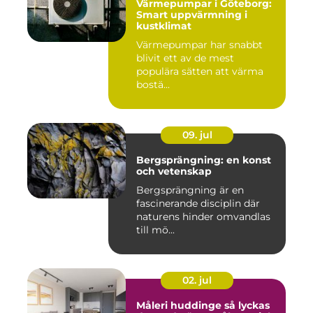
Värmepumpar i Göteborg:
Smart uppvärmning i
kustklimat
Värmepumpar har snabbt
blivit ett av de mest
populära sätten att värma
bostä...
09. jul
Bergsprängning: en konst
och vetenskap
Bergsprängning är en
fascinerande disciplin där
naturens hinder omvandlas
till mö...
02. jul
Måleri huddinge så lyckas