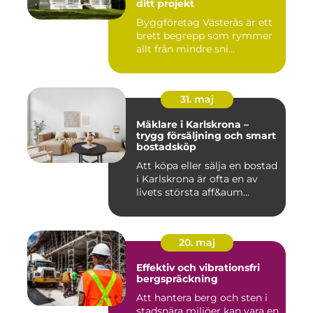
ditt projekt
Byggföretag Västerås är ett
brett begrepp som rymmer
allt från mindre sni...
31. maj
Mäklare i Karlskrona –
trygg försäljning och smart
bostadsköp
Att köpa eller sälja en bostad
i Karlskrona är ofta en av
livets största aff&aum...
20. maj
Effektiv och vibrationsfri
bergspräckning
Att hantera berg och sten i
stadsnära miljöer kan vara en