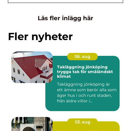
Läs fler inlägg här
Fler nyheter
06. aug
Takläggning jönköping
trygga tak för småländskt
klimat
Takläggning jönköping är
ett ämne som berör alla som
äger hus i och runt staden,
från äldre villor i...
03. aug