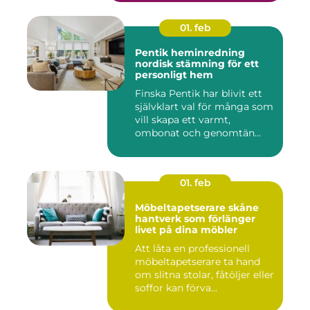
01. feb
Pentik heminredning
nordisk stämning för ett
personligt hem
Finska Pentik har blivit ett
självklart val för många som
vill skapa ett varmt,
ombonat och genomtän...
01. feb
Möbeltapetserare skåne
hantverk som förlänger
livet på dina möbler
Att låta en professionell
möbeltapetserare ta hand
om slitna stolar, fåtöljer eller
soffor kan förva...