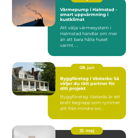
Värmepump i Halmstad -
smart uppvärmning i
kustklimat
Att välja värmesystem i
Halmstad handlar om mer
än att bara hålla huset
varmt. ...
08. jun
Byggföretag i Västerås: Så
väljer du rätt partner för
ditt projekt
Byggföretag Västerås är ett
brett begrepp som rymmer
allt från mindre sni...
31. maj