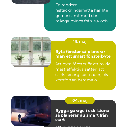
kontor
En modern
heltäckningsmatta har lite
gemensamt med den
många minns från 70- och
80-talet. Dagens mat...
13. maj
Byta fönster så planerar
man ett smart fönsterbyte
Att byta fönster är ett av de
mest effektiva sätten att
sänka energikostnader, öka
komforten hemma o...
04. maj
Bygga garage i eskilstuna
så planerar du smart från
start