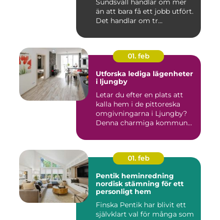
Sundsvall handlar om mer
än att bara få ett jobb utfört.
Det handlar om tr...
01. feb
Utforska lediga lägenheter
i ljungby
Letar du efter en plats att
kalla hem i de pittoreska
omgivningarna i Ljungby?
Denna charmiga kommun...
01. feb
Pentik heminredning
nordisk stämning för ett
personligt hem
Finska Pentik har blivit ett
självklart val för många som