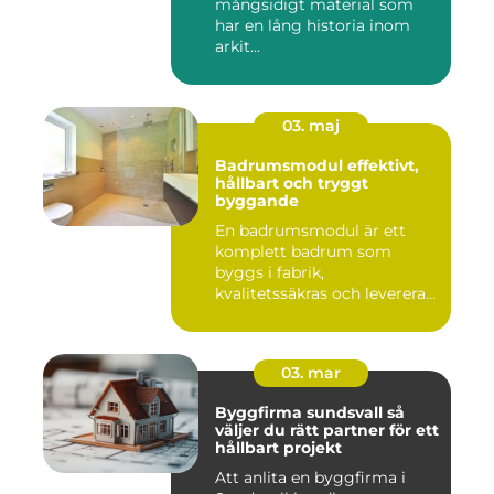
mångsidigt material som
har en lång historia inom
arkit...
03. maj
Badrumsmodul effektivt,
hållbart och tryggt
byggande
En badrumsmodul är ett
komplett badrum som
byggs i fabrik,
kvalitetssäkras och levereras
färdigt til...
03. mar
Byggfirma sundsvall så
väljer du rätt partner för ett
hållbart projekt
Att anlita en byggfirma i