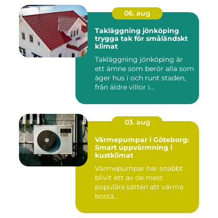
06. aug
Takläggning jönköping
trygga tak för småländskt
klimat
Takläggning jönköping är
ett ämne som berör alla som
äger hus i och runt staden,
från äldre villor i...
03. aug
Värmepumpar i Göteborg:
Smart uppvärmning i
kustklimat
Värmepumpar har snabbt
blivit ett av de mest
populära sätten att värma
bostä...