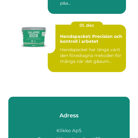
p&a...
01. dec
Handspackel: Precision och
kontroll i arbetet
Handspackel har länge varit
den föredragna metoden för
många när det g&aum...
Adress