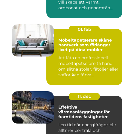
vill skapa ett varmt,
ombonat och genomtän...
01. feb
Möbeltapetserare skåne
hantverk som förlänger
livet på dina möbler
Att låta en professionell
möbeltapetserare ta hand
om slitna stolar, fåtöljer eller
soffor kan förva...
11. dec
Effektiva
värmeanläggningar för
framtidens fastigheter
I en tid där energifrågor blir
alltmer centrala och