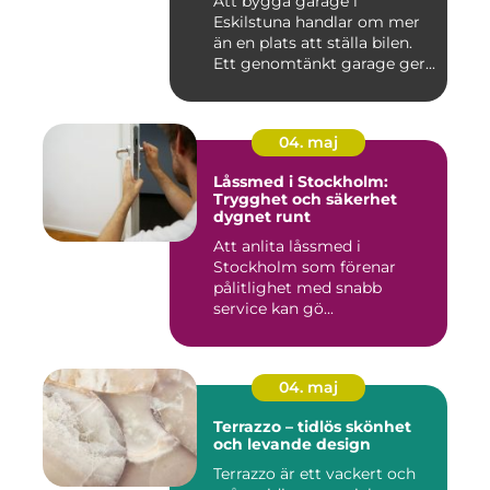
Att bygga garage i
Eskilstuna handlar om mer
än en plats att ställa bilen.
Ett genomtänkt garage ger...
04. maj
Låssmed i Stockholm:
Trygghet och säkerhet
dygnet runt
Att anlita låssmed i
Stockholm som förenar
pålitlighet med snabb
service kan gö...
04. maj
Terrazzo – tidlös skönhet
och levande design
Terrazzo är ett vackert och