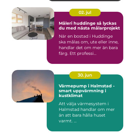
02. jul
Måleri huddinge så lyckas
du med nästa målarprojekt
När en bostad i Huddinge
ska målas om, ute eller inne,
handlar det om mer än bara
färg. Ett professi...
30. jun
Värmepump i Halmstad -
smart uppvärmning i
kustklimat
Att välja värmesystem i
Halmstad handlar om mer
än att bara hålla huset
varmt. ...