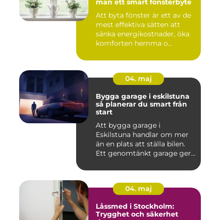
man ett smart fönsterbyte
Att byta fönster är ett av de
mest effektiva sätten att
sänka energikostnader, öka
komforten hemma o...
04. maj
Bygga garage i eskilstuna
så planerar du smart från
start
Att bygga garage i
Eskilstuna handlar om mer
än en plats att ställa bilen.
Ett genomtänkt garage ger...
04. maj
Låssmed i Stockholm:
Trygghet och säkerhet