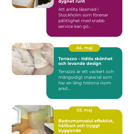
dygnet runt
Att anlita låssmed i
Stockholm som förenar
pålitlighet med snabb
service kan gö...
04. maj
Terrazzo – tidlös skönhet
och levande design
Terrazzo är ett vackert och
mångsidigt material som
har en lång historia inom
arkit...
03. maj
Badrumsmodul effektivt,
hållbart och tryggt
byggande