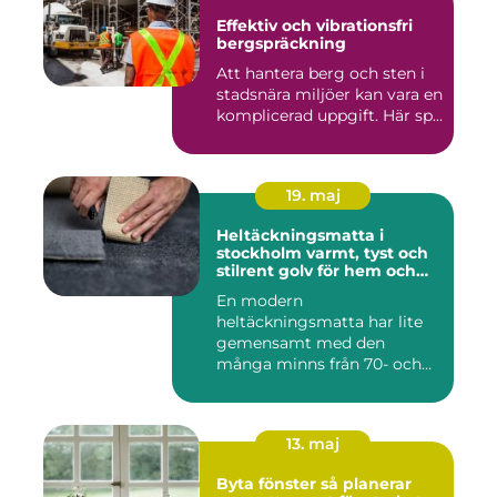
Effektiv och vibrationsfri
bergspräckning
Att hantera berg och sten i
stadsnära miljöer kan vara en
komplicerad uppgift. Här sp...
19. maj
Heltäckningsmatta i
stockholm varmt, tyst och
stilrent golv för hem och
kontor
En modern
heltäckningsmatta har lite
gemensamt med den
många minns från 70- och
80-talet. Dagens mat...
13. maj
Byta fönster så planerar