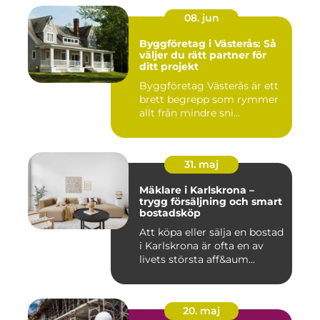
08. jun
Byggföretag i Västerås: Så
väljer du rätt partner för
ditt projekt
Byggföretag Västerås är ett
brett begrepp som rymmer
allt från mindre sni...
31. maj
Mäklare i Karlskrona –
trygg försäljning och smart
bostadsköp
Att köpa eller sälja en bostad
i Karlskrona är ofta en av
livets största aff&aum...
20. maj