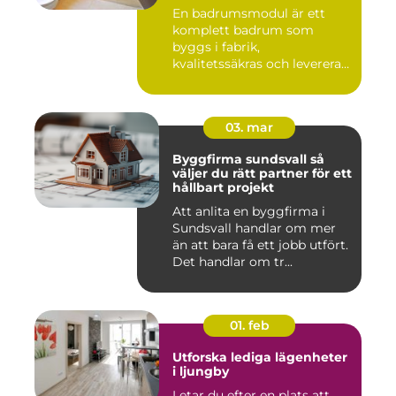
En badrumsmodul är ett
komplett badrum som
byggs i fabrik,
kvalitetssäkras och levereras
färdigt til...
03. mar
Byggfirma sundsvall så
väljer du rätt partner för ett
hållbart projekt
Att anlita en byggfirma i
Sundsvall handlar om mer
än att bara få ett jobb utfört.
Det handlar om tr...
01. feb
Utforska lediga lägenheter
i ljungby
Letar du efter en plats att