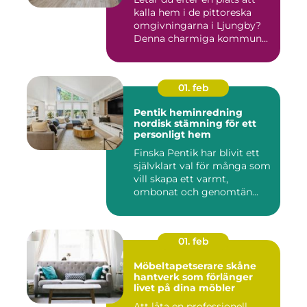
kalla hem i de pittoreska
omgivningarna i Ljungby?
Denna charmiga kommun...
01. feb
Pentik heminredning
nordisk stämning för ett
personligt hem
Finska Pentik har blivit ett
självklart val för många som
vill skapa ett varmt,
ombonat och genomtän...
01. feb
Möbeltapetserare skåne
hantverk som förlänger
livet på dina möbler
Att låta en professionell