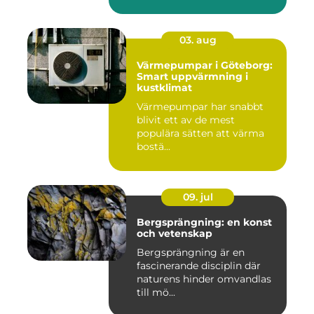
03. aug
Värmepumpar i Göteborg:
Smart uppvärmning i
kustklimat
Värmepumpar har snabbt
blivit ett av de mest
populära sätten att värma
bostä...
09. jul
Bergsprängning: en konst
och vetenskap
Bergsprängning är en
fascinerande disciplin där
naturens hinder omvandlas
till mö...