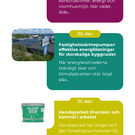
konstruktioner, energi och
inomhusmiljö. När väder,
ålde...
02. dec
Fastighetsvärmepumpar:
effektiva energilösningar
för storskaliga byggnader
När energikostnaderna
ständigt ökar och
klimatpåverkan står högt
p&a...
01. dec
Handspackel: Precision och
kontroll i arbetet
Handspackel har länge varit
den föredragna metoden för