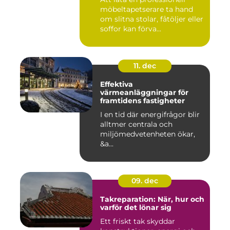
möbeltapetserare ta hand
om slitna stolar, fåtöljer eller
soffor kan förva...
11. dec
Effektiva
värmeanläggningar för
framtidens fastigheter
I en tid där energifrågor blir
alltmer centrala och
miljömedvetenheten ökar,
&a...
09. dec
Takreparation: När, hur och
varför det lönar sig
Ett friskt tak skyddar