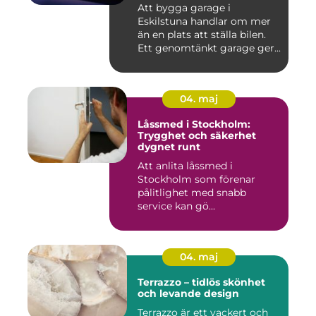
Att bygga garage i
Eskilstuna handlar om mer
än en plats att ställa bilen.
Ett genomtänkt garage ger...
04. maj
Låssmed i Stockholm:
Trygghet och säkerhet
dygnet runt
Att anlita låssmed i
Stockholm som förenar
pålitlighet med snabb
service kan gö...
04. maj
Terrazzo – tidlös skönhet
och levande design
Terrazzo är ett vackert och