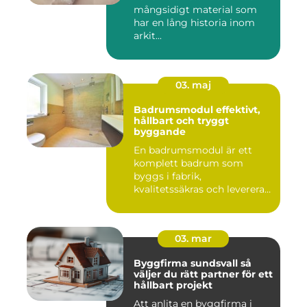
mångsidigt material som
har en lång historia inom
arkit...
03. maj
Badrumsmodul effektivt,
hållbart och tryggt
byggande
En badrumsmodul är ett
komplett badrum som
byggs i fabrik,
kvalitetssäkras och levereras
färdigt til...
03. mar
Byggfirma sundsvall så
väljer du rätt partner för ett
hållbart projekt
Att anlita en byggfirma i