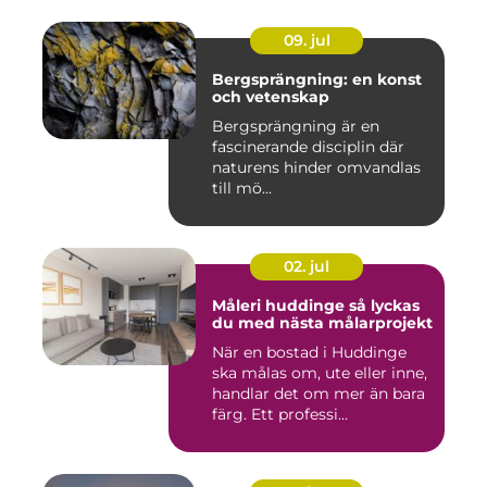
09. jul
Bergsprängning: en konst
och vetenskap
Bergsprängning är en
fascinerande disciplin där
naturens hinder omvandlas
till mö...
02. jul
Måleri huddinge så lyckas
du med nästa målarprojekt
När en bostad i Huddinge
ska målas om, ute eller inne,
handlar det om mer än bara
färg. Ett professi...