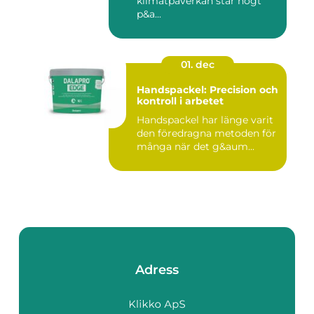
klimatpåverkan står högt
p&a...
01. dec
Handspackel: Precision och
kontroll i arbetet
Handspackel har länge varit
den föredragna metoden för
många när det g&aum...
Adress