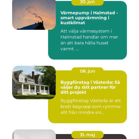
30. jun
Värmepump i Halmstad -
smart uppvärmning i
kustklimat
Att välja värmesystem i
Halmstad handlar om mer
än att bara hålla huset
varmt. ...
08. jun
Byggföretag i Västerås: Så
väljer du rätt partner för
ditt projekt
Byggföretag Västerås är ett
brett begrepp som rymmer
allt från mindre sni...
31. maj