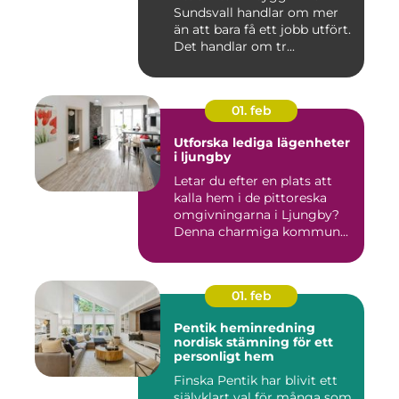
Sundsvall handlar om mer
än att bara få ett jobb utfört.
Det handlar om tr...
01. feb
Utforska lediga lägenheter
i ljungby
Letar du efter en plats att
kalla hem i de pittoreska
omgivningarna i Ljungby?
Denna charmiga kommun...
01. feb
Pentik heminredning
nordisk stämning för ett
personligt hem
Finska Pentik har blivit ett
självklart val för många som