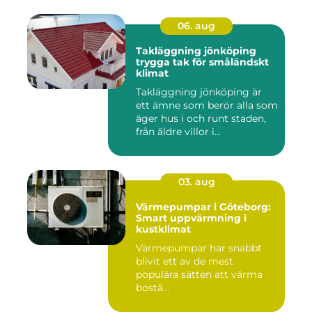
06. aug
Takläggning jönköping
trygga tak för småländskt
klimat
Takläggning jönköping är
ett ämne som berör alla som
äger hus i och runt staden,
från äldre villor i...
03. aug
Värmepumpar i Göteborg:
Smart uppvärmning i
kustklimat
Värmepumpar har snabbt
blivit ett av de mest
populära sätten att värma
bostä...