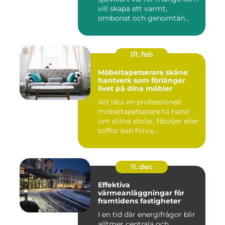
vill skapa ett varmt,
ombonat och genomtän...
01. feb
Möbeltapetserare skåne
hantverk som förlänger
livet på dina möbler
Att låta en professionell
möbeltapetserare ta hand
om slitna stolar, fåtöljer eller
soffor kan förva...
11. dec
Effektiva
värmeanläggningar för
framtidens fastigheter
I en tid där energifrågor blir
alltmer centrala och