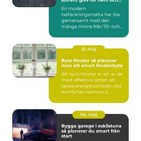
stilrent golv för hem och
kontor
En modern
heltäckningsmatta har lite
gemensamt med den
många minns från 70- och
80-talet. Dagens mat...
13. maj
Byta fönster så planerar
man ett smart fönsterbyte
Att byta fönster är ett av de
mest effektiva sätten att
sänka energikostnader, öka
komforten hemma o...
04. maj
Bygga garage i eskilstuna
så planerar du smart från
start