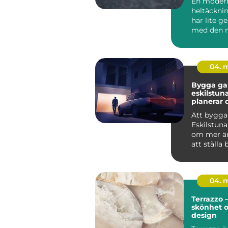
En moder
heltäckni
har lite 
med den 
minns frå
80-talet.
mat...
04. 
Bygga gar
eskilstuna 
planerar 
från start
Att bygga
Eskilstuna
om mer än
att ställa 
genomtän
ger...
04. 
Terrazzo –
skönhet 
design