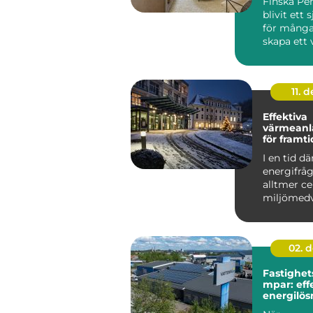
Finska Pen
blivit ett s
för många
skapa ett 
ombonat 
genomtän.
11. d
Effektiva
värmeanl
för framt
fastighet
I en tid dä
energifråg
alltmer ce
miljömed
ökar, &a...
02. 
Fastighe
mpar: eff
energilös
storskali