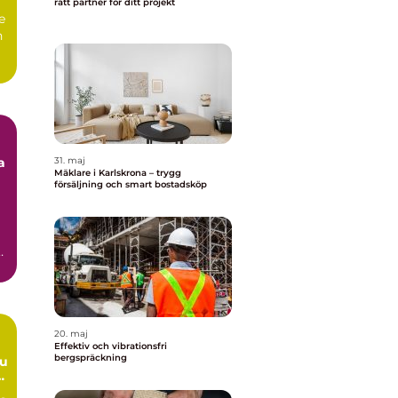
rätt partner för ditt projekt
e
n
a
31. maj
Mäklare i Karlskrona – trygg
försäljning och smart bostadsköp
20. maj
Effektiv och vibrationsfri
bergspräckning
du