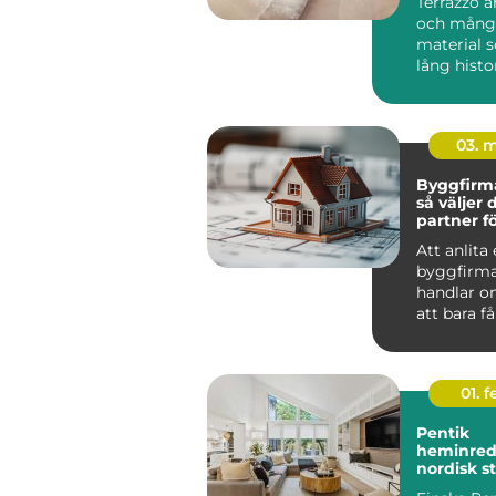
Terrazzo ä
och mångs
material 
lång histo
arkit...
03. 
Byggfirma
så väljer 
partner fö
hållbart p
Att anlita
byggfirma
handlar o
att bara få
utfört. De
om tr...
01. 
Pentik
heminred
nordisk s
ett perso