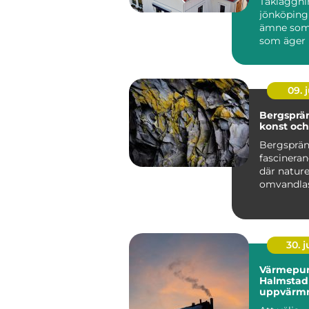
Takläggni
jönköping 
ämne som 
som äger 
runt stade
villor i...
09. j
Bergsprä
konst oc
Bergsprän
fascineran
där natur
omvandlas 
30. 
Värmepu
Halmstad 
uppvärmn
kustklima