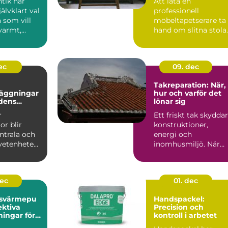
tik har
Att låta en
jälvklart val
professionell
 som vill
möbeltapetserare ta
varmt,
hand om slitna stolar
och
fåtöljer eller soffor
..
kan förva...
ec
09. dec
Takreparation: När,
äggningar
hur och varför det
idens
lönar sig
er
r
Ett friskt tak skyddar
or blir
konstruktioner,
ntrala och
energi och
vetenheten
inomhusmiljö. När
väder, ålde...
dec
01. dec
tsvärmepu
Handspackel:
ektiva
Precision och
ningar för
kontroll i arbetet
ga