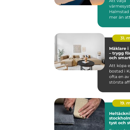
Att välja
värmesyst
Halmstad
mer än att
huset varmt
31. 
Mäklare i
– trygg fö
och smar
bostadsk
Att köpa el
bostad i K
ofta en av 
största af
19. 
Heltäckni
stockholm varm
tyst och s
för hem o