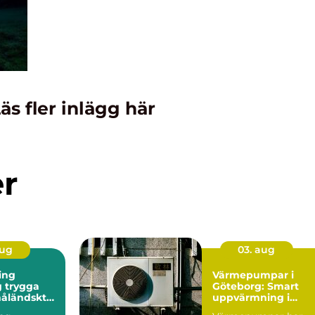
äs fler inlägg här
er
aug
03. aug
ing
Värmepumpar i
ga
Göteborg: Smart
måländskt
uppvärmning i
kustklimat