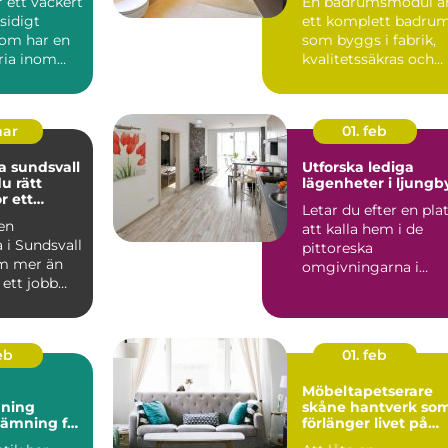
r ett vackert
En badrumsmodul ä
idigt
ett komplett badru
som har en
som byggs i fabrik,
ria inom
kvalitetssäkras och
levereras färdigt til...
mar
01. feb
 sundsvall
Utforska lediga
du rätt
lägenheter i ljungb
r ett
Letar du efter en pla
rojekt
 en
att kalla hem i de
 i Sundsvall
pittoreska
m mer än
omgivningarna i
 ett jobb
Ljungby? Denna
t handlar
charmiga kommun...
feb
01. feb
Möbeltapetserare
ning
skåne hantverk som
tämning för
förlänger livet på
nligt hem
dina möbler