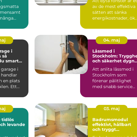
n
Att byta fönster är e
ngsmatta
av de mest effektiva
gemensamt
sätten att sänka
många
energikostnader, ök
n 70- och
komforten hemma
 Dagens
o...
maj
04. maj
age i
Låssmed i
så
Stockholm: Tryggh
du smart
och säkerhet dygne
runt
 garage i
Att anlita låssmed i
 handlar
Stockholm som
 en plats
förenar pålitlighet
bilen. Ett
med snabb service
kt garage
kan gö...
maj
03. maj
 tidlös
Badrumsmodul
och levande
effektivt, hållbart
och tryggt
byggande