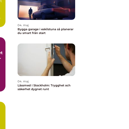
tt
a
04. maj
Bygga garage i eskilstuna så planerar
du smart från start
et
t
04. maj
Låssmed i Stockholm: Trygghet och
säkerhet dygnet runt