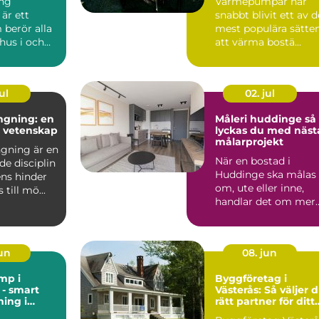
ng
Värmepumpar har
är ett
snabbt blivit ett av d
berör alla
mest populära sätte
hus i och
att värma bostä...
n, från äldre
ul
02. jul
ngning: en
Måleri huddinge så
h vetenskap
lyckas du med näst
målarprojekt
gning är en
När en bostad i
de disciplin
Huddinge ska målas
ens hinder
om, ute eller inne,
till mö...
handlar det om mer
än bara färg. Ett
professi...
jun
08. jun
mp i
Byggföretag i
- smart
Västerås: Så väljer 
ing i
rätt partner för ditt
t
projekt