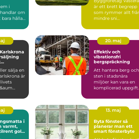
Byggföretag Västerå
em i
är ett brett begrepp
 handlar om
som rymmer allt frå
 bara hålla
mindre sni...
. ...
maj
20. maj
 Karlskrona
Effektiv och
rsäljning
vibrationsfri
t
bergspräckning
öp
ler sälja en
Att hantera berg och
arlskrona är
sten i stadsnära
livets
miljöer kan vara en
f&aum...
komplicerad uppgift.
Här sp...
maj
13. maj
ngsmatta i
Byta fönster så
t,
planerar man ett
tilrent golv
smart fönsterbyte
ch kontor