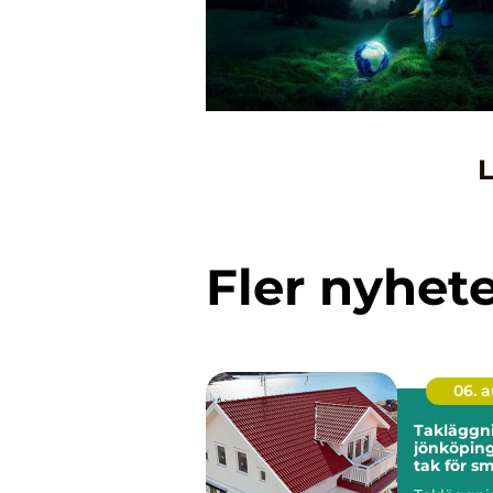
L
Fler nyhet
06. 
Takläggn
jönköping tryg
tak för s
klimat