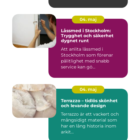
04. maj
Låssmed i Stockholm:
Trygghet och säkerhet
dygnet runt
Att anlita låssmed i
Stockholm som förenar
pålitlighet med snabb
service kan gö...
04. maj
Terrazzo – tidlös skönhet
och levande design
Terrazzo är ett vackert och
mångsidigt material som
har en lång historia inom
arkit...