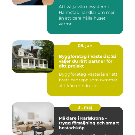
Att välja värmesystem i
Halmstad handlar om mer
än att bara hålla huset
varmt. ...
08. jun
Byggföretag i Västerås: Så
väljer du rätt partner för
ditt projekt
Byggföretag Västerås är ett
brett begrepp som rymmer
allt från mindre sni...
31. maj
Mäklare i Karlskrona –
trygg försäljning och smart
bostadsköp