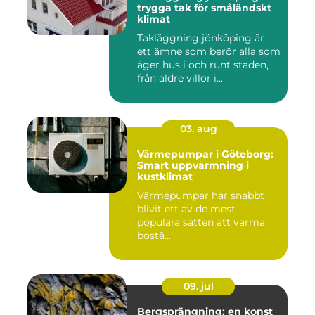
trygga tak för småländskt
klimat
Takläggning jönköping är
ett ämne som berör alla som
äger hus i och runt staden,
från äldre villor i...
03. aug
Värmepumpar i Göteborg:
Smart uppvärmning i
kustklimat
Värmepumpar har snabbt
blivit ett av de mest
populära sätten att värma
bostä...
09. jul
Bergsprängning: en konst