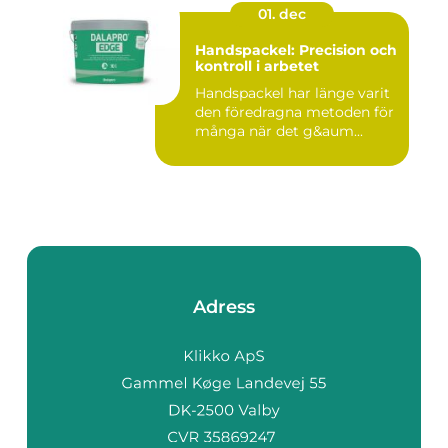
01. dec
Handspackel: Precision och
kontroll i arbetet
Handspackel har länge varit
den föredragna metoden för
många när det g&aum...
Adress