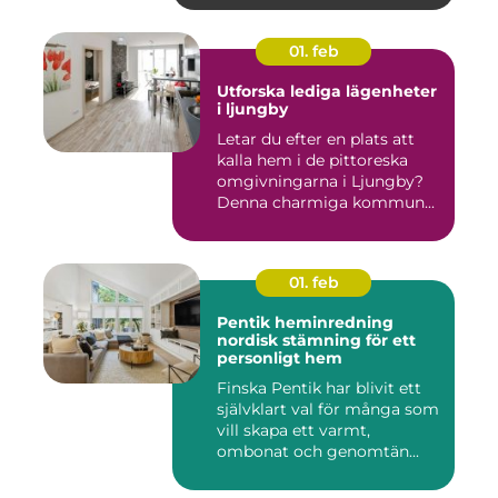
01. feb
Utforska lediga lägenheter
i ljungby
Letar du efter en plats att
kalla hem i de pittoreska
omgivningarna i Ljungby?
Denna charmiga kommun...
01. feb
Pentik heminredning
nordisk stämning för ett
personligt hem
Finska Pentik har blivit ett
självklart val för många som
vill skapa ett varmt,
ombonat och genomtän...