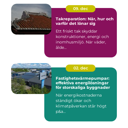
09. dec
Takreparation: När, hur och
varför det lönar sig
Ett friskt tak skyddar
konstruktioner, energi och
inomhusmiljö. När väder,
ålde...
02. dec
Fastighetsvärmepumpar:
effektiva energilösningar
för storskaliga byggnader
När energikostnaderna
ständigt ökar och
klimatpåverkan står högt
p&a...