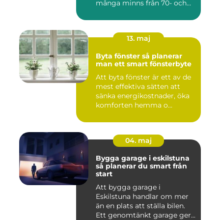
många minns från 70- och
80-talet. Dagens mat...
13. maj
Byta fönster så planerar
man ett smart fönsterbyte
Att byta fönster är ett av de
mest effektiva sätten att
sänka energikostnader, öka
komforten hemma o...
04. maj
Bygga garage i eskilstuna
så planerar du smart från
start
Att bygga garage i
Eskilstuna handlar om mer
än en plats att ställa bilen.
Ett genomtänkt garage ger...