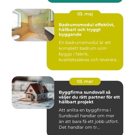
03. maj
Badrumsmodul effektivt,
hållbart och tryggt
byggande
En badrumsmodul är ett
komplett badrum som
byggs i fabrik,
kvalitetssäkras och levereras
färdigt til...
03. mar
Byggfirma sundsvall så
väljer du rätt partner för ett
hållbart projekt
Att anlita en byggfirma i
Sundsvall handlar om mer
än att bara få ett jobb utfört.
Det handlar om tr...