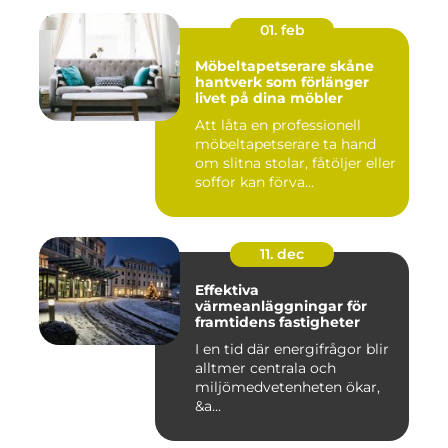
01. feb
Möbeltapetserare skåne
hantverk som förlänger
livet på dina möbler
Att låta en professionell
möbeltapetserare ta hand
om slitna stolar, fåtöljer eller
soffor kan förva...
11. dec
Effektiva
värmeanläggningar för
framtidens fastigheter
I en tid där energifrågor blir
alltmer centrala och
miljömedvetenheten ökar,
&a...