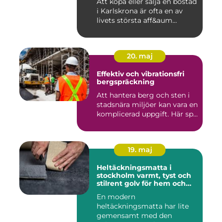
Att köpa eller sälja en bostad
i Karlskrona är ofta en av
livets största aff&aum...
20. maj
Effektiv och vibrationsfri
bergspräckning
Att hantera berg och sten i
stadsnära miljöer kan vara en
komplicerad uppgift. Här sp...
19. maj
Heltäckningsmatta i
stockholm varmt, tyst och
stilrent golv för hem och
kontor
En modern
heltäckningsmatta har lite
gemensamt med den