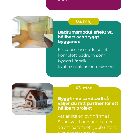
arkit...
03. maj
Badrumsmodul effektivt,
hållbart och tryggt
byggande
En badrumsmodul är ett
komplett badrum som
byggs i fabrik,
kvalitetssäkras och levereras
färdigt til...
03. mar
Byggfirma sundsvall så
väljer du rätt partner för ett
hållbart projekt
Att anlita en byggfirma i
Sundsvall handlar om mer
än att bara få ett jobb utfört.