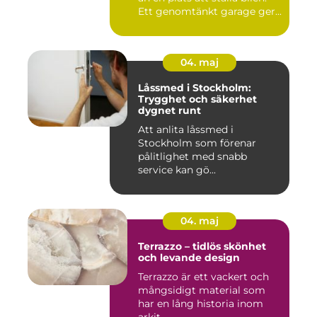
Ett genomtänkt garage ger...
04. maj
Låssmed i Stockholm:
Trygghet och säkerhet
dygnet runt
Att anlita låssmed i
Stockholm som förenar
pålitlighet med snabb
service kan gö...
04. maj
Terrazzo – tidlös skönhet
och levande design
Terrazzo är ett vackert och
mångsidigt material som
har en lång historia inom