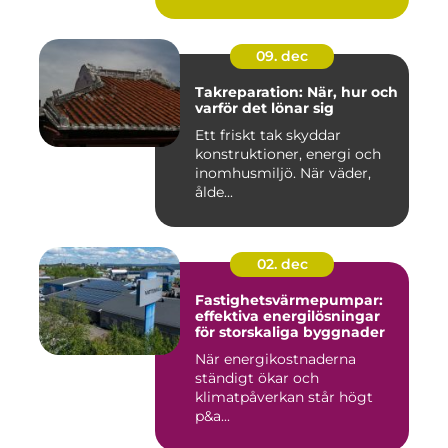
09. dec
Takreparation: När, hur och
varför det lönar sig
Ett friskt tak skyddar
konstruktioner, energi och
inomhusmiljö. När väder,
ålde...
02. dec
Fastighetsvärmepumpar:
effektiva energilösningar
för storskaliga byggnader
När energikostnaderna
ständigt ökar och
klimatpåverkan står högt
p&a...