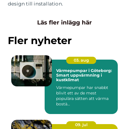
design till installation.
Läs fler inlägg här
Fler nyheter
03. aug
Värmepumpar i Göteborg:
Smart uppvärmning i
kustklimat
Värmepumpar har snabbt
blivit ett av de mest
populära sätten att värma
bostä...
09. jul