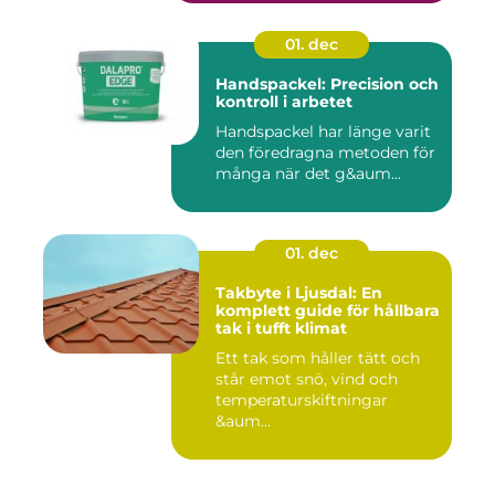
01. dec
Handspackel: Precision och
kontroll i arbetet
Handspackel har länge varit
den föredragna metoden för
många när det g&aum...
01. dec
Takbyte i Ljusdal: En
komplett guide för hållbara
tak i tufft klimat
Ett tak som håller tätt och
står emot snö, vind och
temperaturskiftningar
&aum...