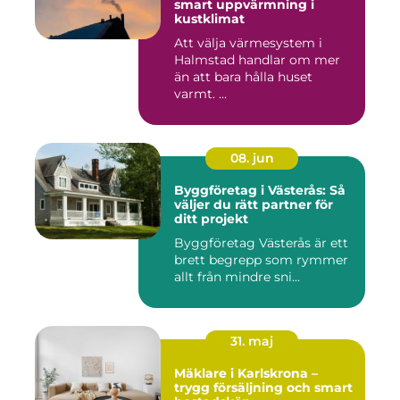
smart uppvärmning i
kustklimat
Att välja värmesystem i
Halmstad handlar om mer
än att bara hålla huset
varmt. ...
08. jun
Byggföretag i Västerås: Så
väljer du rätt partner för
ditt projekt
Byggföretag Västerås är ett
brett begrepp som rymmer
allt från mindre sni...
31. maj
Mäklare i Karlskrona –
trygg försäljning och smart