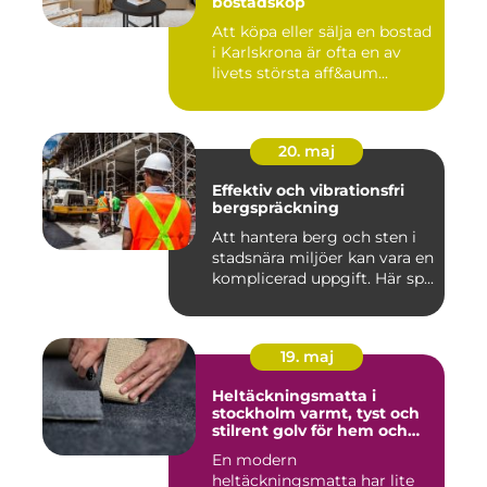
bostadsköp
Att köpa eller sälja en bostad
i Karlskrona är ofta en av
livets största aff&aum...
20. maj
Effektiv och vibrationsfri
bergspräckning
Att hantera berg och sten i
stadsnära miljöer kan vara en
komplicerad uppgift. Här sp...
19. maj
Heltäckningsmatta i
stockholm varmt, tyst och
stilrent golv för hem och
kontor
En modern
heltäckningsmatta har lite