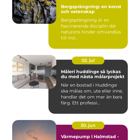
Bergsprängning: en konst
och vetenskap
Bergsprängning är en
fascinerande disciplin där
naturens hinder omvandlas
till mö...
02. jul
Måleri huddinge så lyckas
du med nästa målarprojekt
När en bostad i Huddinge
ska målas om, ute eller inne,
handlar det om mer än bara
färg. Ett professi...
30. jun
Värmepump i Halmstad -