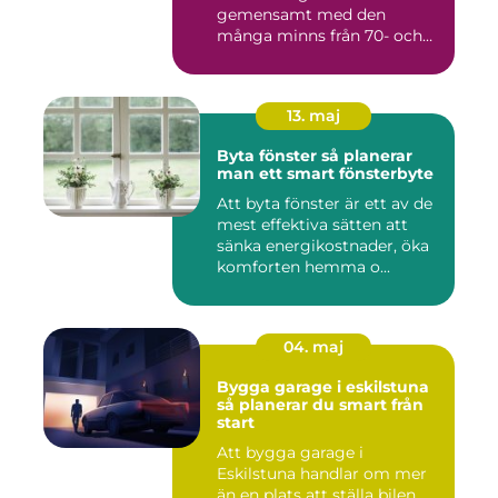
gemensamt med den
många minns från 70- och
80-talet. Dagens mat...
13. maj
Byta fönster så planerar
man ett smart fönsterbyte
Att byta fönster är ett av de
mest effektiva sätten att
sänka energikostnader, öka
komforten hemma o...
04. maj
Bygga garage i eskilstuna
så planerar du smart från
start
Att bygga garage i
Eskilstuna handlar om mer
än en plats att ställa bilen.