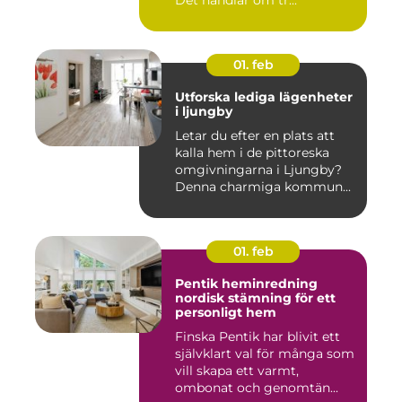
Det handlar om tr...
01. feb
Utforska lediga lägenheter
i ljungby
Letar du efter en plats att
kalla hem i de pittoreska
omgivningarna i Ljungby?
Denna charmiga kommun...
01. feb
Pentik heminredning
nordisk stämning för ett
personligt hem
Finska Pentik har blivit ett
självklart val för många som
vill skapa ett varmt,
ombonat och genomtän...