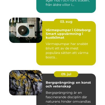
äger hus i och runt staden,
från äldre villor i...
03. aug
Värmepumpar i Göteborg:
Smart uppvärmning i
kustklimat
Värmepumpar har snabbt
blivit ett av de mest
populära sätten att värma
bostä...
09. jul
Bergsprängning: en konst
och vetenskap
Bergsprängning är en
fascinerande disciplin där
naturens hinder omvandlas