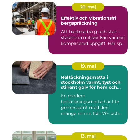
20. maj
Effektiv och vibrationsfri
bergspräckning
Att hantera berg och sten i
stadsnära miljöer kan vara en
komplicerad uppgift. Här sp...
19. maj
Heltäckningsmatta i
stockholm varmt, tyst och
stilrent golv för hem och
kontor
En modern
heltäckningsmatta har lite
gemensamt med den
många minns från 70- och
80-talet. Dagens mat...
13. maj