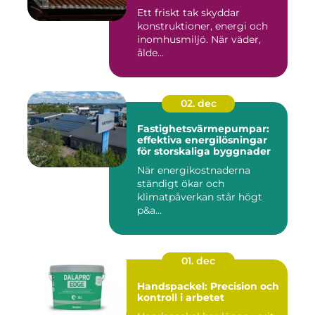
Ett friskt tak skyddar
konstruktioner, energi och
inomhusmiljö. När väder,
ålde...
02. dec
Fastighetsvärmepumpar:
effektiva energilösningar
för storskaliga byggnader
När energikostnaderna
ständigt ökar och
klimatpåverkan står högt
p&a...
01. dec
Handspackel: Precision och
kontroll i arbetet