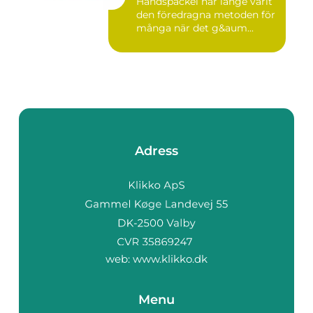
Handspackel har länge varit
den föredragna metoden för
många när det g&aum...
Adress
web:
www.klikko.dk
Menu