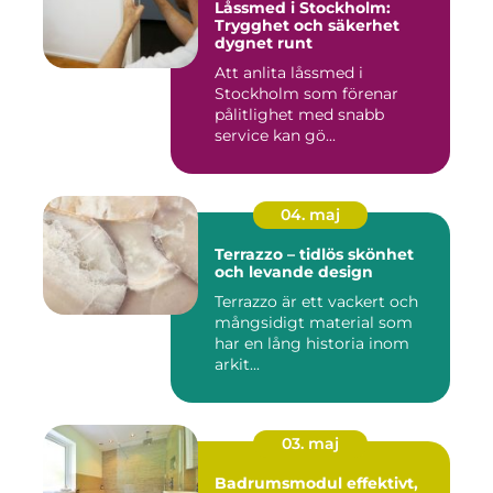
Låssmed i Stockholm:
Trygghet och säkerhet
dygnet runt
Att anlita låssmed i
Stockholm som förenar
pålitlighet med snabb
service kan gö...
04. maj
Terrazzo – tidlös skönhet
och levande design
Terrazzo är ett vackert och
mångsidigt material som
har en lång historia inom
arkit...
03. maj
Badrumsmodul effektivt,