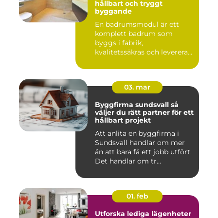
hållbart och tryggt
byggande
En badrumsmodul är ett
komplett badrum som
byggs i fabrik,
kvalitetssäkras och levereras
färdigt til...
03. mar
Byggfirma sundsvall så
väljer du rätt partner för ett
hållbart projekt
Att anlita en byggfirma i
Sundsvall handlar om mer
än att bara få ett jobb utfört.
Det handlar om tr...
01. feb
Utforska lediga lägenheter