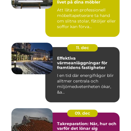
livet på dina möbler
Att låta en professionell
möbeltapetserare ta hand
om slitna stolar, fåtöljer eller
soffor kan förva...
11. dec
Effektiva
värmeanläggningar för
framtidens fastigheter
I en tid där energifrågor blir
alltmer centrala och
miljömedvetenheten ökar,
&a...
09. dec
Takreparation: När, hur och
varför det lönar sig