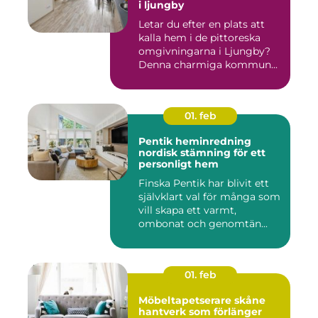
i ljungby
Letar du efter en plats att
kalla hem i de pittoreska
omgivningarna i Ljungby?
Denna charmiga kommun...
01. feb
Pentik heminredning
nordisk stämning för ett
personligt hem
Finska Pentik har blivit ett
självklart val för många som
vill skapa ett varmt,
ombonat och genomtän...
01. feb
Möbeltapetserare skåne
hantverk som förlänger