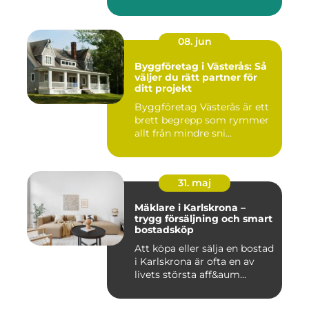
08. jun
Byggföretag i Västerås: Så
väljer du rätt partner för
ditt projekt
Byggföretag Västerås är ett
brett begrepp som rymmer
allt från mindre sni...
31. maj
Mäklare i Karlskrona –
trygg försäljning och smart
bostadsköp
Att köpa eller sälja en bostad
i Karlskrona är ofta en av
livets största aff&aum...