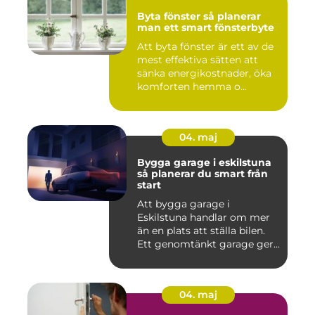
Byta fönster så planerar
man ett smart fönsterbyte
Att byta fönster är ett av de
mest effektiva sätten att
sänka energikostnader, öka
komforten hemma o...
04. maj
Bygga garage i eskilstuna
så planerar du smart från
start
Att bygga garage i
Eskilstuna handlar om mer
än en plats att ställa bilen.
Ett genomtänkt garage ger...
04. maj