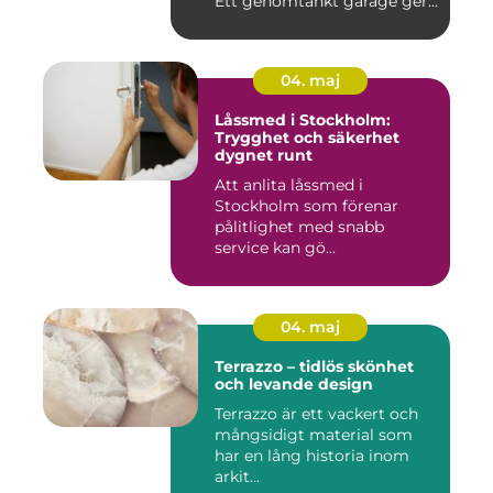
Ett genomtänkt garage ger...
04. maj
Låssmed i Stockholm:
Trygghet och säkerhet
dygnet runt
Att anlita låssmed i
Stockholm som förenar
pålitlighet med snabb
service kan gö...
04. maj
Terrazzo – tidlös skönhet
och levande design
Terrazzo är ett vackert och
mångsidigt material som
har en lång historia inom
arkit...