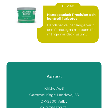
01. dec
Handspackel: Precision och
kontroll i arbetet
Handspackel har länge varit
den föredragna metoden för
många när det g&aum...
Adress