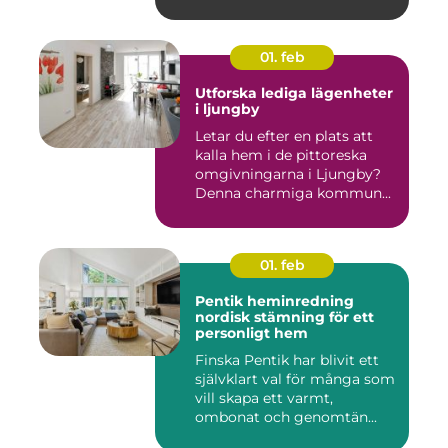
01. feb
Utforska lediga lägenheter
i ljungby
Letar du efter en plats att
kalla hem i de pittoreska
omgivningarna i Ljungby?
Denna charmiga kommun...
01. feb
Pentik heminredning
nordisk stämning för ett
personligt hem
Finska Pentik har blivit ett
självklart val för många som
vill skapa ett varmt,
ombonat och genomtän...