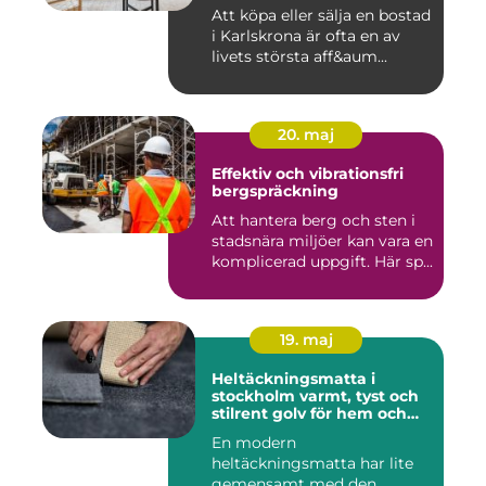
Att köpa eller sälja en bostad
i Karlskrona är ofta en av
livets största aff&aum...
20. maj
Effektiv och vibrationsfri
bergspräckning
Att hantera berg och sten i
stadsnära miljöer kan vara en
komplicerad uppgift. Här sp...
19. maj
Heltäckningsmatta i
stockholm varmt, tyst och
stilrent golv för hem och
kontor
En modern
heltäckningsmatta har lite
gemensamt med den