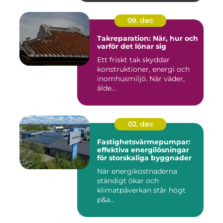
09. dec
Takreparation: När, hur och
varför det lönar sig
Ett friskt tak skyddar
konstruktioner, energi och
inomhusmiljö. När väder,
ålde...
02. dec
Fastighetsvärmepumpar:
effektiva energilösningar
för storskaliga byggnader
När energikostnaderna
ständigt ökar och
klimatpåverkan står högt
p&a...