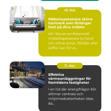
01. feb
Möbeltapetserare skåne
hantverk som förlänger
livet på dina möbler
Att låta en professionell
möbeltapetserare ta hand
om slitna stolar, fåtöljer eller
soffor kan förva...
11. dec
Effektiva
värmeanläggningar för
framtidens fastigheter
I en tid där energifrågor blir
alltmer centrala och
miljömedvetenheten ökar,
&a...