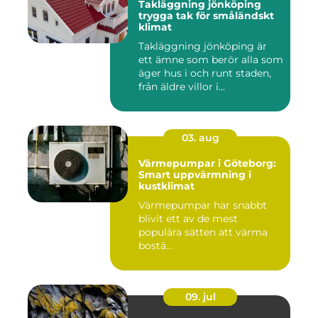
Takläggning jönköping
trygga tak för småländskt
klimat
Takläggning jönköping är
ett ämne som berör alla som
äger hus i och runt staden,
från äldre villor i...
03. aug
Värmepumpar i Göteborg:
Smart uppvärmning i
kustklimat
Värmepumpar har snabbt
blivit ett av de mest
populära sätten att värma
bostä...
09. jul