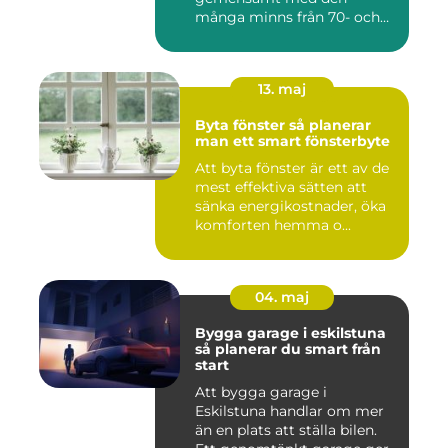
många minns från 70- och
80-talet. Dagens mat...
13. maj
Byta fönster så planerar
man ett smart fönsterbyte
Att byta fönster är ett av de
mest effektiva sätten att
sänka energikostnader, öka
komforten hemma o...
04. maj
Bygga garage i eskilstuna
så planerar du smart från
start
Att bygga garage i
Eskilstuna handlar om mer
än en plats att ställa bilen.