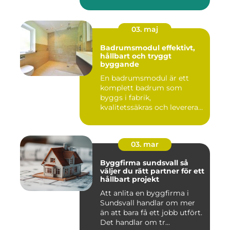
03. maj
Badrumsmodul effektivt,
hållbart och tryggt
byggande
En badrumsmodul är ett
komplett badrum som
byggs i fabrik,
kvalitetssäkras och levereras
färdigt til...
03. mar
Byggfirma sundsvall så
väljer du rätt partner för ett
hållbart projekt
Att anlita en byggfirma i
Sundsvall handlar om mer
än att bara få ett jobb utfört.
Det handlar om tr...