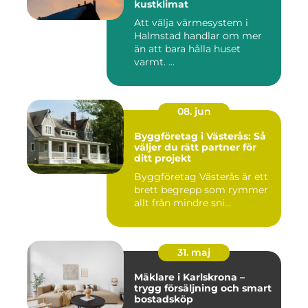
kustklimat
Att välja värmesystem i
Halmstad handlar om mer
än att bara hålla huset
varmt. ...
08. jun
Byggföretag i Västerås: Så
väljer du rätt partner för
ditt projekt
Byggföretag Västerås är ett
brett begrepp som rymmer
allt från mindre sni...
31. maj
Mäklare i Karlskrona –
trygg försäljning och smart
bostadsköp