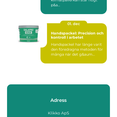
klimatpåverkan står högt
p&a...
01. dec
Handspackel: Precision och
kontroll i arbetet
Handspackel har länge varit
den föredragna metoden för
många när det g&aum...
Adress