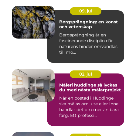
09. jul
Bergsprängning: en konst
och vetenskap
Bergsprängning är en
fascinerande disciplin där
naturens hinder omvandlas
till mö...
02. jul
Måleri huddinge så lyckas
du med nästa målarprojekt
När en bostad i Huddinge
ska målas om, ute eller inne,
handlar det om mer än bara
färg. Ett professi...