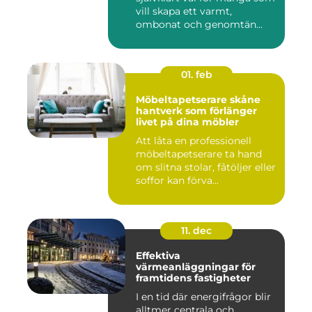
vill skapa ett varmt,
ombonat och genomtän...
01. feb
Möbeltapetserare skåne
hantverk som förlänger
livet på dina möbler
Att låta en professionell
möbeltapetserare ta hand
om slitna stolar, fåtöljer eller
soffor kan förva...
11. dec
Effektiva
värmeanläggningar för
framtidens fastigheter
I en tid där energifrågor blir
alltmer centrala och