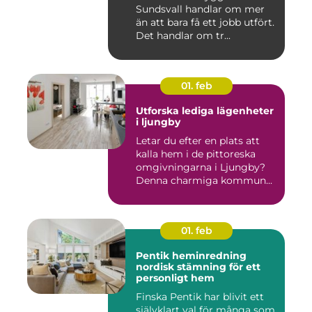
Sundsvall handlar om mer
än att bara få ett jobb utfört.
Det handlar om tr...
01. feb
Utforska lediga lägenheter
i ljungby
Letar du efter en plats att
kalla hem i de pittoreska
omgivningarna i Ljungby?
Denna charmiga kommun...
01. feb
Pentik heminredning
nordisk stämning för ett
personligt hem
Finska Pentik har blivit ett
självklart val för många som