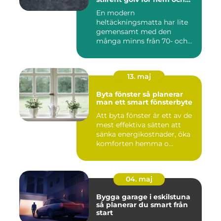
kontor
En modern
heltäckningsmatta har lite
gemensamt med den
många minns från 70- och
80-talet. Dagens mat...
13. maj
Byta fönster så planerar
man ett smart fönsterbyte
Att byta fönster är ett av de
mest effektiva sätten att
sänka energikostnader, öka
komforten hemma o...
04. maj
Bygga garage i eskilstuna
så planerar du smart från
start