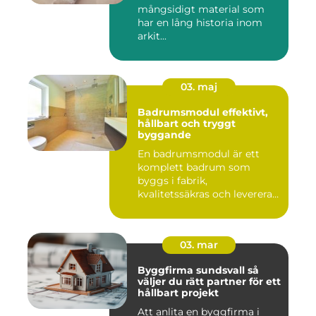
mångsidigt material som
har en lång historia inom
arkit...
03. maj
Badrumsmodul effektivt,
hållbart och tryggt
byggande
En badrumsmodul är ett
komplett badrum som
byggs i fabrik,
kvalitetssäkras och levereras
färdigt til...
03. mar
Byggfirma sundsvall så
väljer du rätt partner för ett
hållbart projekt
Att anlita en byggfirma i