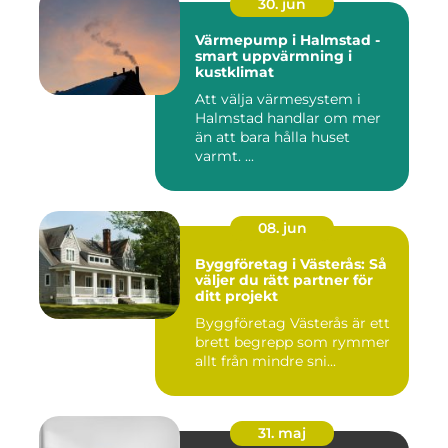
30. jun
Värmepump i Halmstad -
smart uppvärmning i
kustklimat
Att välja värmesystem i
Halmstad handlar om mer
än att bara hålla huset
varmt. ...
08. jun
Byggföretag i Västerås: Så
väljer du rätt partner för
ditt projekt
Byggföretag Västerås är ett
brett begrepp som rymmer
allt från mindre sni...
31. maj