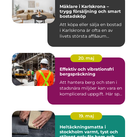
Mäklare i Karlskrona –
trygg försäljning och smart
bostadsköp
Att köpa eller sälja en bostad
i Karlskrona är ofta en av
livets största aff&aum...
20. maj
Effektiv och vibrationsfri
bergspräckning
Att hantera berg och sten i
stadsnära miljöer kan vara en
komplicerad uppgift. Här sp...
19. maj
Heltäckningsmatta i
stockholm varmt, tyst och
stilrent golv för hem och