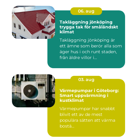
06. aug
Takläggning jönköping
trygga tak för småländskt
klimat
Takläggning jönköping är
ett ämne som berör alla som
äger hus i och runt staden,
från äldre villor i...
03. aug
Värmepumpar i Göteborg:
Smart uppvärmning i
kustklimat
Värmepumpar har snabbt
blivit ett av de mest
populära sätten att värma
bostä...