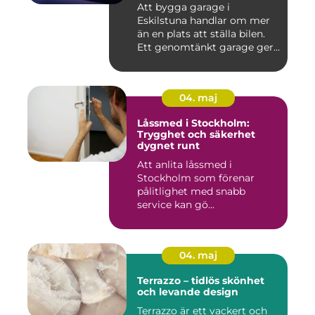
Att bygga garage i
Eskilstuna handlar om mer
än en plats att ställa bilen.
Ett genomtänkt garage ger...
04. maj
Låssmed i Stockholm:
Trygghet och säkerhet
dygnet runt
Att anlita låssmed i
Stockholm som förenar
pålitlighet med snabb
service kan gö...
04. maj
Terrazzo – tidlös skönhet
och levande design
Terrazzo är ett vackert och