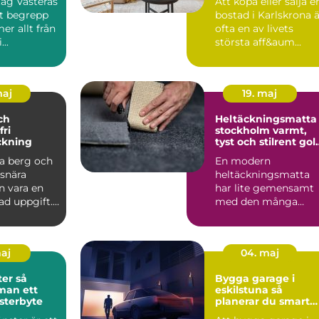
ag Västerås
Att köpa eller sälja e
tt begrepp
bostad i Karlskrona 
r allt från
ofta en av livets
..
största aff&aum...
maj
19. maj
ch
Heltäckningsmatta 
fri
stockholm varmt,
ckning
tyst och stilrent gol
för hem och kontor
ra berg och
En modern
dsnära
heltäckningsmatta
n vara en
har lite gemensamt
ad uppgift.
med den många
minns från 70- och
80-talet. Dagens
mat...
maj
04. maj
r så
Bygga garage i
man ett
eskilstuna så
sterbyte
planerar du smart
från start