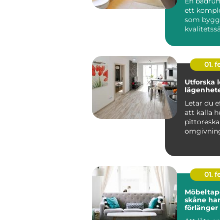
En badru
ett kompl
som byggs 
kvalitetss
levereras fä
01. 
Utforska 
lägenhete
Letar du e
att kalla 
pittoreska
omgivning
Ljungby?
charmiga
01. 
Möbeltap
skåne hantverk som
förlänger 
dina möb