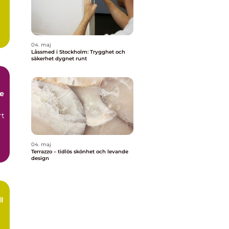
04. maj
Låssmed i Stockholm: Trygghet och
säkerhet dygnet runt
e
rt
04. maj
Terrazzo – tidlös skönhet och levande
design
l