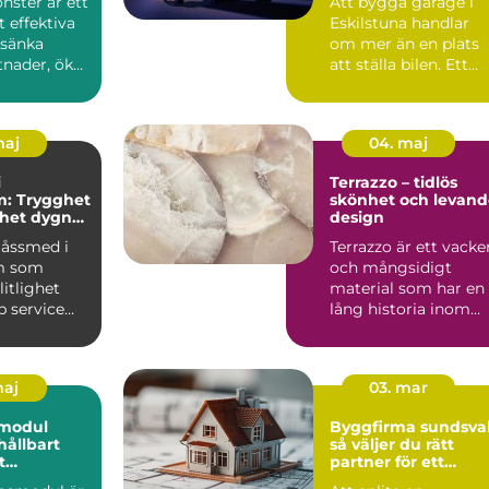
önster är ett
Att bygga garage i
 effektiva
Eskilstuna handlar
 sänka
om mer än en plats
tnader, öka
att ställa bilen. Ett
n hemma
genomtänkt garage
ger...
maj
04. maj
i
Terrazzo – tidlös
m: Trygghet
skönhet och levand
rhet dygnet
design
 låssmed i
Terrazzo är ett vacke
m som
och mångsidigt
litlighet
material som har en
 service
lång historia inom
arkit...
maj
03. mar
modul
Byggfirma sundsval
 hållbart
så väljer du rätt
t
partner för ett
e
hållbart projekt