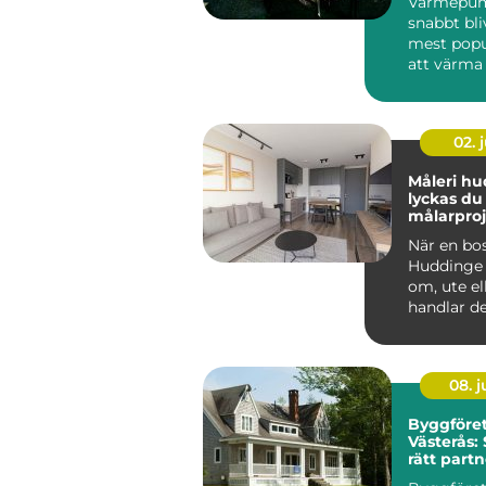
Värmepum
snabbt bli
mest popu
att värma 
02. j
Måleri hud
lyckas du
målarproj
När en bos
Huddinge 
om, ute el
handlar d
än bara fä
professi...
08. 
Byggföret
Västerås: 
rätt partn
projekt