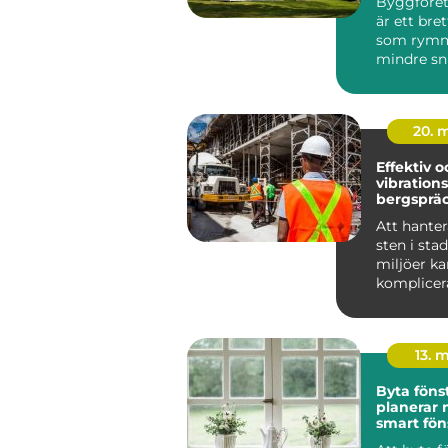
Byggföret
är ett bre
som rymme
mindre sni.
20. 
Effektiv o
vibrations
bergsprä
Att hante
sten i sta
miljöer ka
komplicer
Här sp...
13. 
Byta fönste
planerar 
smart fön