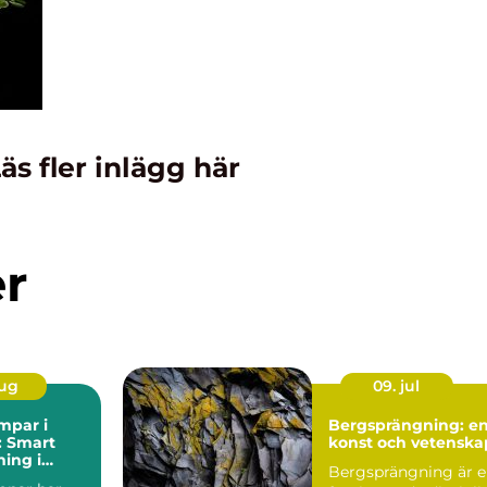
äs fler inlägg här
er
aug
09. jul
par i
Bergsprängning: e
: Smart
konst och vetenska
ing i
Bergsprängning är 
t