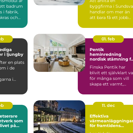
msmodul är
Att anlita en
ett badrum
byggfirma i Sundsva
i fabrik,
handlar om mer än
äkras och
att bara få ett jobb
rdigt til...
utfört. Det handlar
om tr...
feb
01. feb
lediga
Pentik
r i ljungby
heminredning
nordisk stämning f
fter en plats
ett personligt hem
Finska Pentik har
hem i de
blivit ett självklart va
för många som vill
arna i
skapa ett varmt,
 Denna
ombonat och
 kommun...
genomtän...
feb
11. dec
etserare
Effektiva
värmeanläggninga
livet på
för framtidens
ler
fastigheter