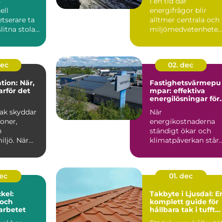
n
I en tid där
ell
energifrågor blir
tserare ta
alltmer centrala och
itna stolar,
miljömedvetenhete
ler soffor
ökar, &a...
.
dec
02. dec
tion: När,
Fastighetsvärmepu
arför det
mpar: effektiva
energilösningar för
storskaliga
 tak skyddar
När
byggnader
oner,
energikostnaderna
h
ständigt ökar och
ljö. När
klimatpåverkan står
..
högt p&a...
dec
01. dec
kel:
Takbyte i Ljusdal: E
 och
komplett guide för
 arbetet
hållbara tak i tufft
klimat