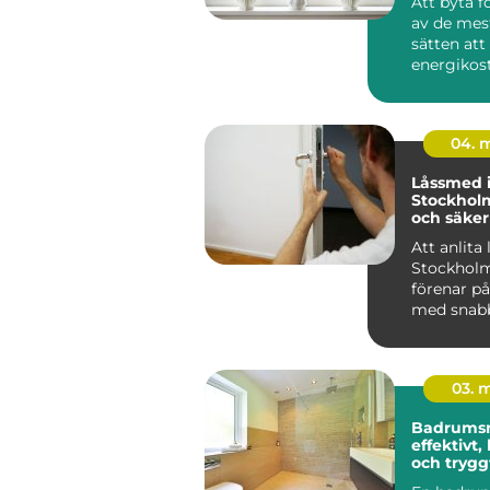
Att byta f
av de mest
sätten att
energikos
komforte
o...
04. 
Låssmed 
Stockhol
och säke
runt
Att anlita
Stockhol
förenar på
med snabb
kan gö...
03. 
Badrums
effektivt,
och trygg
byggand