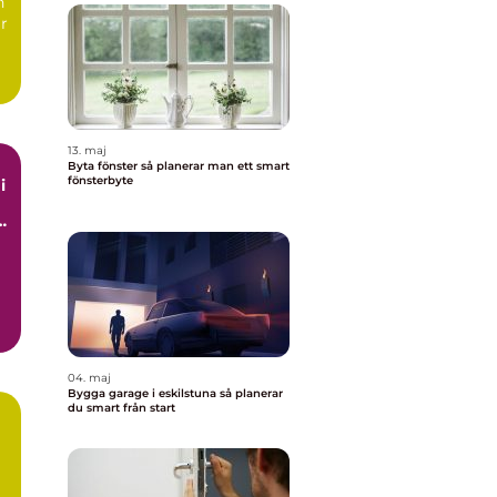
n
är
13. maj
Byta fönster så planerar man ett smart
fönsterbyte
i
v
04. maj
Bygga garage i eskilstuna så planerar
du smart från start