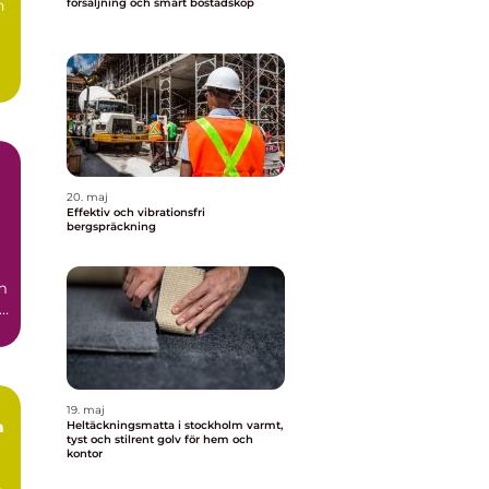
n
försäljning och smart bostadsköp
20. maj
Effektiv och vibrationsfri
bergspräckning
m
19. maj
a
Heltäckningsmatta i stockholm varmt,
tyst och stilrent golv för hem och
kontor