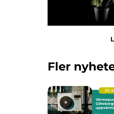
L
Fler nyhet
03. 
Värmepum
Göteborg
uppvärmn
kustklima