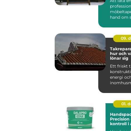
Att låta e
profession
möbeltape
hand om sl
fåtöljer el
kan förva..
09. 
Takrepara
hur och v
lönar sig
Ett friskt
konstrukti
energi oc
inomhusmi
väder, ålde.
01. 
Handspac
Precision
kontroll i