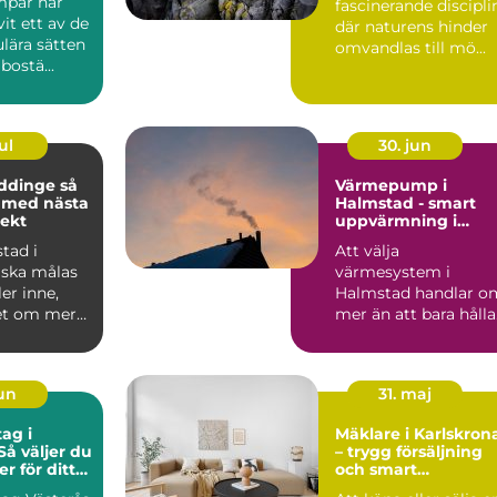
par har
fascinerande discipli
vit ett av de
där naturens hinder
lära sätten
omvandlas till mö...
bostä...
ul
30. jun
dinge så
Värmepump i
 med nästa
Halmstad - smart
ekt
uppvärmning i
kustklimat
tad i
Att välja
ska målas
värmesystem i
ler inne,
Halmstad handlar o
et om mer
mer än att bara hålla
rg. Ett
huset varmt. ...
jun
31. maj
ag i
Mäklare i Karlskron
Så väljer du
– trygg försäljning
er för ditt
och smart
bostadsköp