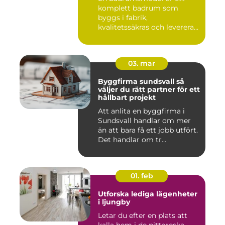
komplett badrum som
byggs i fabrik,
kvalitetssäkras och levereras
färdigt til...
03. mar
Byggfirma sundsvall så
väljer du rätt partner för ett
hållbart projekt
Att anlita en byggfirma i
Sundsvall handlar om mer
än att bara få ett jobb utfört.
Det handlar om tr...
01. feb
Utforska lediga lägenheter
i ljungby
Letar du efter en plats att
kalla hem i de pittoreska