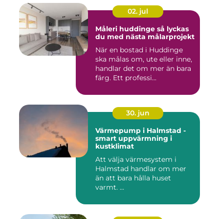
02. jul
Måleri huddinge så lyckas
du med nästa målarprojekt
När en bostad i Huddinge
ska målas om, ute eller inne,
handlar det om mer än bara
färg. Ett professi...
30. jun
Värmepump i Halmstad -
smart uppvärmning i
kustklimat
Att välja värmesystem i
Halmstad handlar om mer
än att bara hålla huset
varmt. ...