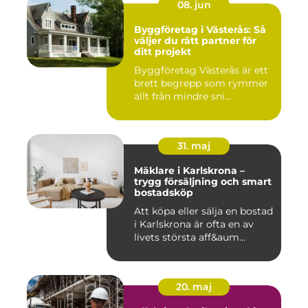
08. jun
Byggföretag i Västerås: Så
väljer du rätt partner för
ditt projekt
Byggföretag Västerås är ett
brett begrepp som rymmer
allt från mindre sni...
31. maj
Mäklare i Karlskrona –
trygg försäljning och smart
bostadsköp
Att köpa eller sälja en bostad
i Karlskrona är ofta en av
livets största aff&aum...
20. maj