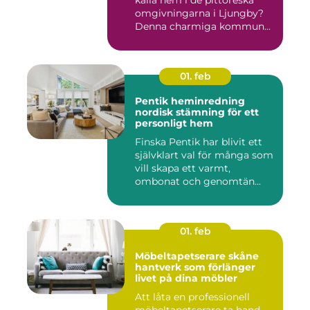
omgivningarna i Ljungby?
Denna charmiga kommun...
01. feb
Pentik heminredning
nordisk stämning för ett
personligt hem
Finska Pentik har blivit ett
självklart val för många som
vill skapa ett varmt,
ombonat och genomtän...
01. feb
Möbeltapetserare skåne
hantverk som förlänger
livet på dina möbler
Att låta en professionell
möbeltapetserare ta hand