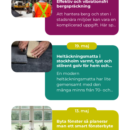
Effektiv och vibrationsfri
bergspräckning
Att hantera berg och sten i
stadsnära miljöer kan vara en
komplicerad uppgift. Här sp...
19. maj
Heltäckningsmatta i
stockholm varmt, tyst och
stilrent golv för hem och
kontor
En modern
heltäckningsmatta har lite
gemensamt med den
många minns från 70- och
80-talet. Dagens mat...
13. maj
Byta fönster så planerar
man ett smart fönsterbyte