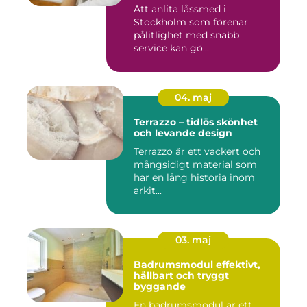
Att anlita låssmed i
Stockholm som förenar
pålitlighet med snabb
service kan gö...
04. maj
Terrazzo – tidlös skönhet
och levande design
Terrazzo är ett vackert och
mångsidigt material som
har en lång historia inom
arkit...
03. maj
Badrumsmodul effektivt,
hållbart och tryggt
byggande
En badrumsmodul är ett