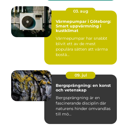
03. aug
Värmepumpar i Göteborg:
Smart uppvärmning i
kustklimat
Värmepumpar har snabbt
blivit ett av de mest
populära sätten att värma
bostä...
09. jul
Bergsprängning: en konst
och vetenskap
Bergsprängning är en
fascinerande disciplin där
naturens hinder omvandlas
till mö...