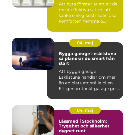
Att byta fönster är ett av de
mest effektiva sätten att
sänka energikostnader, öka
komforten hemma o...
04. maj
Bygga garage i eskilstuna
så planerar du smart från
start
Att bygga garage i
Eskilstuna handlar om mer
än en plats att ställa bilen.
Ett genomtänkt garage ger...
04. maj
Låssmed i Stockholm:
Trygghet och säkerhet
dygnet runt