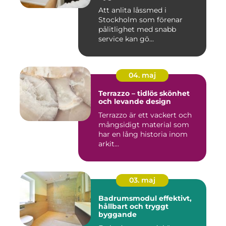
Att anlita låssmed i
Stockholm som förenar
pålitlighet med snabb
service kan gö...
04. maj
Terrazzo – tidlös skönhet
och levande design
Terrazzo är ett vackert och
mångsidigt material som
har en lång historia inom
arkit...
03. maj
Badrumsmodul effektivt,
hållbart och tryggt
byggande