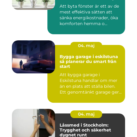
Att byta fönster är ett av de
mest effektiva sätten att
sänka energikostnader, öka
komforten hemma o...
04. maj
Bygga garage i eskilstuna
så planerar du smart från
start
Att bygga garage i
Eskilstuna handlar om mer
än en plats att ställa bilen.
Ett genomtänkt garage ger...
04. maj
Låssmed i Stockholm:
Trygghet och säkerhet
dygnet runt