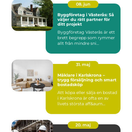
08. jun
Byggföretag i Västerås: Så
väljer du rätt partner för
ditt projekt
Byggföretag Västerås är ett
brett begrepp som rymmer
allt från mindre sni...
31. maj
Mäklare i Karlskrona –
trygg försäljning och smart
bostadsköp
Att köpa eller sälja en bostad
i Karlskrona är ofta en av
livets största aff&aum...
20. maj