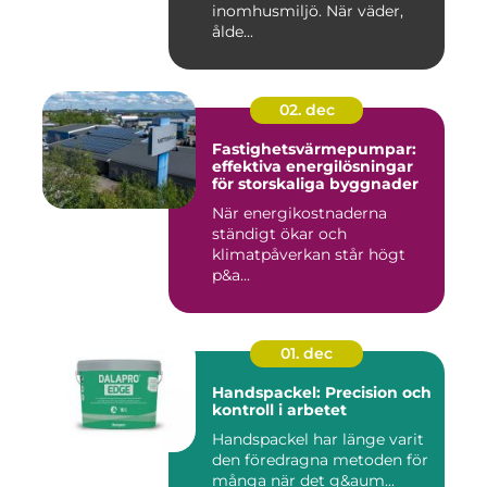
inomhusmiljö. När väder,
ålde...
02. dec
Fastighetsvärmepumpar:
effektiva energilösningar
för storskaliga byggnader
När energikostnaderna
ständigt ökar och
klimatpåverkan står högt
p&a...
01. dec
Handspackel: Precision och
kontroll i arbetet
Handspackel har länge varit
den föredragna metoden för
många när det g&aum...