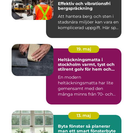
Effektiv och vibrationsfri
bergspräckning
Att hantera berg och sten i
stadsnära miljöer kan vara en
komplicerad uppgift. Här sp...
19. maj
Heltäckningsmatta i
stockholm varmt, tyst och
stilrent golv för hem och
kontor
En modern
heltäckningsmatta har lite
gemensamt med den
många minns från 70- och
80-talet. Dagens mat...
13. maj
Byta fönster så planerar
man ett smart fönsterbyte