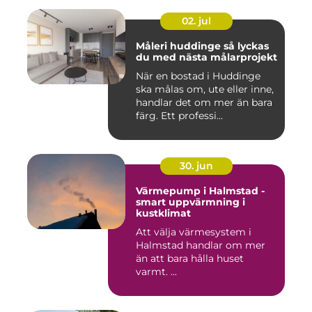
02. jul
Måleri huddinge så lyckas
du med nästa målarprojekt
När en bostad i Huddinge
ska målas om, ute eller inne,
handlar det om mer än bara
färg. Ett professi...
30. jun
Värmepump i Halmstad -
smart uppvärmning i
kustklimat
Att välja värmesystem i
Halmstad handlar om mer
än att bara hålla huset
varmt. ...