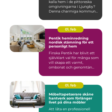
kalla hem i de pittoreska
omgivningarna i Ljungby?
Denna charmiga kommun...
01. feb
Pentik heminredning
nordisk stämning för ett
personligt hem
Finska Pentik har blivit ett
självklart val för många som
vill skapa ett varmt,
ombonat och genomtän...
01. feb
Möbeltapetserare skåne
hantverk som förlänger
livet på dina möbler
Att låta en professionell