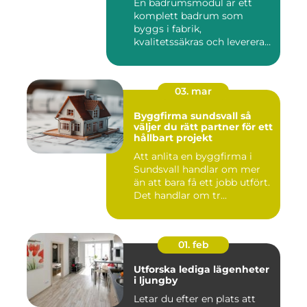
En badrumsmodul är ett
komplett badrum som
byggs i fabrik,
kvalitetssäkras och levereras
färdigt til...
03. mar
Byggfirma sundsvall så
väljer du rätt partner för ett
hållbart projekt
Att anlita en byggfirma i
Sundsvall handlar om mer
än att bara få ett jobb utfört.
Det handlar om tr...
01. feb
Utforska lediga lägenheter
i ljungby
Letar du efter en plats att