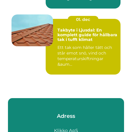
01. dec
Takbyte i Ljusdal: En
komplett guide för hållbara
tak i tufft klimat
Ett tak som håller tätt och
står emot snö, vind och
temperaturskiftningar
&aum...
Adress