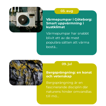
03. aug
Värmepumpar i Göteborg:
Smart uppvärmning i
kustklimat
Värmepumpar har snabbt
blivit ett av de mest
populära sätten att värma
bostä...
09. jul
Bergsprängning: en konst
och vetenskap
Bergsprängning är en
fascinerande disciplin där
naturens hinder omvandlas
till mö...