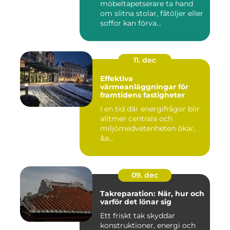
möbeltapetserare ta hand
om slitna stolar, fåtöljer eller
soffor kan förva...
11. dec
Effektiva
värmeanläggningar för
framtidens fastigheter
I en tid där energifrågor blir
alltmer centrala och
miljömedvetenheten ökar,
&a...
09. dec
Takreparation: När, hur och
varför det lönar sig
Ett friskt tak skyddar
konstruktioner, energi och