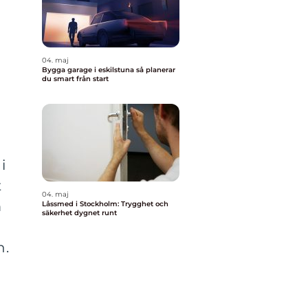
04. maj
Bygga garage i eskilstuna så planerar
du smart från start
i
t
04. maj
m
Låssmed i Stockholm: Trygghet och
säkerhet dygnet runt
n.