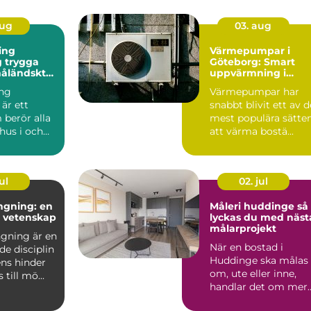
aug
03. aug
ing
Värmepumpar i
ga
Göteborg: Smart
måländskt
uppvärmning i
kustklimat
ng
Värmepumpar har
är ett
snabbt blivit ett av d
berör alla
mest populära sätte
hus i och
att värma bostä...
n, från äldre
ul
02. jul
ngning: en
Måleri huddinge så
h vetenskap
lyckas du med näst
målarprojekt
gning är en
När en bostad i
de disciplin
Huddinge ska målas
ens hinder
om, ute eller inne,
till mö...
handlar det om mer
än bara färg. Ett