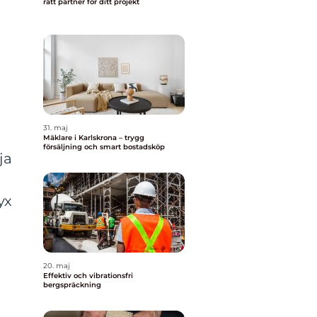
rätt partner för ditt projekt
31. maj
Mäklare i Karlskrona – trygg
försäljning och smart bostadsköp
ja
yx
20. maj
Effektiv och vibrationsfri
bergspräckning