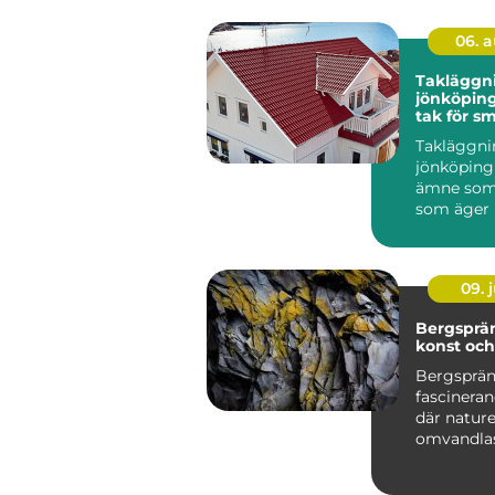
06. 
Takläggn
jönköping tryg
tak för s
klimat
Takläggni
jönköping 
ämne som 
som äger 
runt stade
villor i...
09. j
Bergsprä
konst oc
Bergsprän
fascineran
där natur
omvandlas 