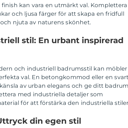
inish kan vara en utmärkt val. Komplettera
r och ljusa färger för att skapa en fridfull
 och njuta av naturens skönhet.
iell stil: En urbant inspirerad
ern och industriell badrumsstil kan möbler 
erfekta val. En betongkommod eller en svar
 känsla av urban elegans och ge ditt badru
tera med industriella detaljer som
erial för att förstärka den industriella stile
ttryck din egen stil