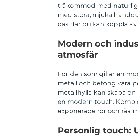
träkommod med naturlig f
med stora, mjuka handduka
oas där du kan koppla av
Modern och industr
atmosfär
För den som gillar en mod
metall och betong vara p
metallhylla kan skapa en
en modern touch. Komplet
exponerade rör och råa mat
Personlig touch: U