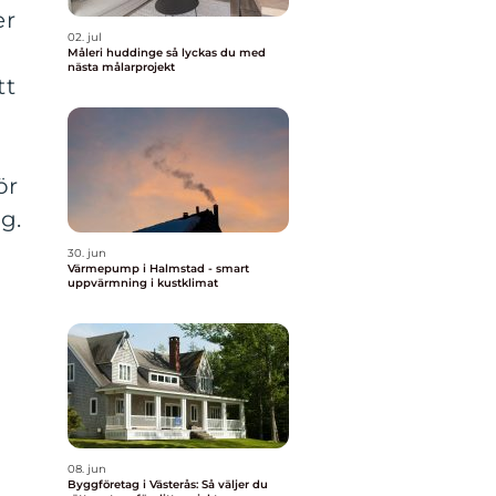
er
02. jul
Måleri huddinge så lyckas du med
nästa målarprojekt
tt
ör
g.
30. jun
Värmepump i Halmstad - smart
uppvärmning i kustklimat
08. jun
Byggföretag i Västerås: Så väljer du