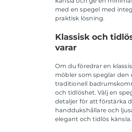
känsla och ge en minimal
med en spegel med integ
praktisk lösning.
Klassisk och tidl
varar
Om du föredrar en klassisk
möbler som speglar den 
traditionell badrumskom
och tidlöshet. Välj en s
detaljer för att förstärka 
handdukshållare och ljusa
elegant och tidlös känsla.