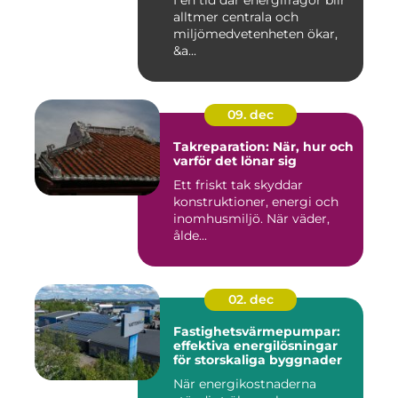
I en tid där energifrågor blir
alltmer centrala och
miljömedvetenheten ökar,
&a...
09. dec
Takreparation: När, hur och
varför det lönar sig
Ett friskt tak skyddar
konstruktioner, energi och
inomhusmiljö. När väder,
ålde...
02. dec
Fastighetsvärmepumpar:
effektiva energilösningar
för storskaliga byggnader
När energikostnaderna