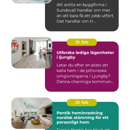
Att anlita en byggfirma i
Sundsvall handlar om mer
än att bara få ett jobb utfört.
Det handlar om tr...
01. feb
Utforska lediga lägenheter
i ljungby
Letar du efter en plats att
kalla hem i de pittoreska
omgivningarna i Ljungby?
Denna charmiga kommun...
01. feb
Pentik heminredning
nordisk stämning för ett
personligt hem