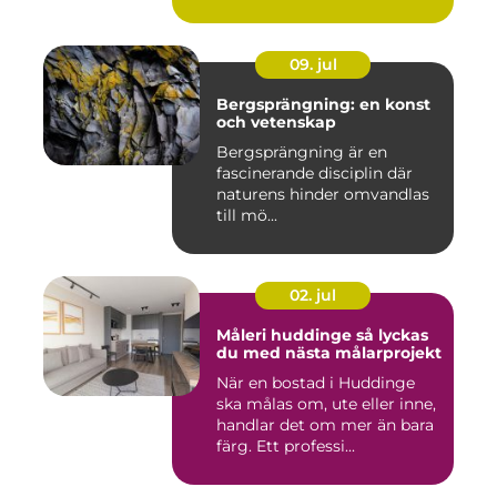
09. jul
Bergsprängning: en konst
och vetenskap
Bergsprängning är en
fascinerande disciplin där
naturens hinder omvandlas
till mö...
02. jul
Måleri huddinge så lyckas
du med nästa målarprojekt
När en bostad i Huddinge
ska målas om, ute eller inne,
handlar det om mer än bara
färg. Ett professi...