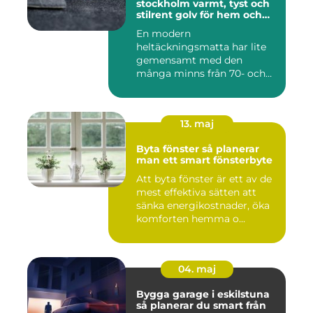
stockholm varmt, tyst och
stilrent golv för hem och
kontor
En modern
heltäckningsmatta har lite
gemensamt med den
många minns från 70- och
80-talet. Dagens mat...
13. maj
Byta fönster så planerar
man ett smart fönsterbyte
Att byta fönster är ett av de
mest effektiva sätten att
sänka energikostnader, öka
komforten hemma o...
04. maj
Bygga garage i eskilstuna
så planerar du smart från