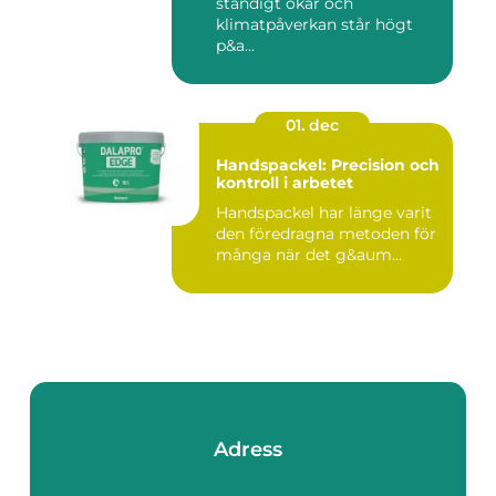
ständigt ökar och
klimatpåverkan står högt
p&a...
01. dec
Handspackel: Precision och
kontroll i arbetet
Handspackel har länge varit
den föredragna metoden för
många när det g&aum...
Adress