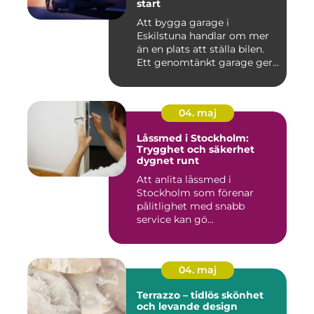
start
Att bygga garage i
Eskilstuna handlar om mer
än en plats att ställa bilen.
Ett genomtänkt garage ger...
04. maj
Låssmed i Stockholm:
Trygghet och säkerhet
dygnet runt
Att anlita låssmed i
Stockholm som förenar
pålitlighet med snabb
service kan gö...
04. maj
Terrazzo – tidlös skönhet
och levande design