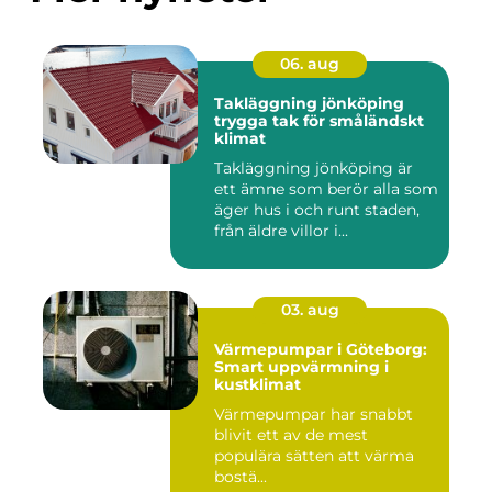
06. aug
Takläggning jönköping
trygga tak för småländskt
klimat
Takläggning jönköping är
ett ämne som berör alla som
äger hus i och runt staden,
från äldre villor i...
03. aug
Värmepumpar i Göteborg:
Smart uppvärmning i
kustklimat
Värmepumpar har snabbt
blivit ett av de mest
populära sätten att värma
bostä...