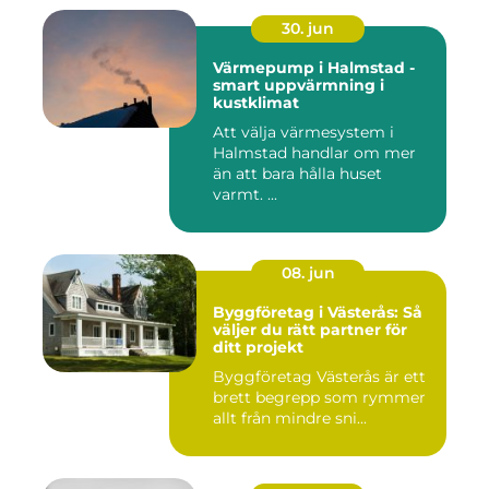
30. jun
Värmepump i Halmstad -
smart uppvärmning i
kustklimat
Att välja värmesystem i
Halmstad handlar om mer
än att bara hålla huset
varmt. ...
08. jun
Byggföretag i Västerås: Så
väljer du rätt partner för
ditt projekt
Byggföretag Västerås är ett
brett begrepp som rymmer
allt från mindre sni...