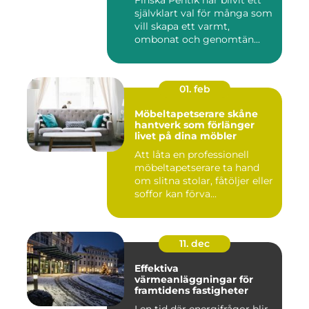
Finska Pentik har blivit ett
självklart val för många som
vill skapa ett varmt,
ombonat och genomtän...
01. feb
Möbeltapetserare skåne
hantverk som förlänger
livet på dina möbler
Att låta en professionell
möbeltapetserare ta hand
om slitna stolar, fåtöljer eller
soffor kan förva...
11. dec
Effektiva
värmeanläggningar för
framtidens fastigheter