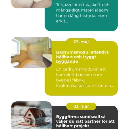
Terrazzo är ett vackert och
mångsidigt material som
har en lång historia inom
arkit...
03. maj
Badrumsmodul effektivt,
hållbart och tryggt
byggande
En badrumsmodul är ett
komplett badrum som
byggs i fabrik,
kvalitetssäkras och levereras
färdigt til...
03. mar
Byggfirma sundsvall så
väljer du rätt partner för ett
hållbart projekt