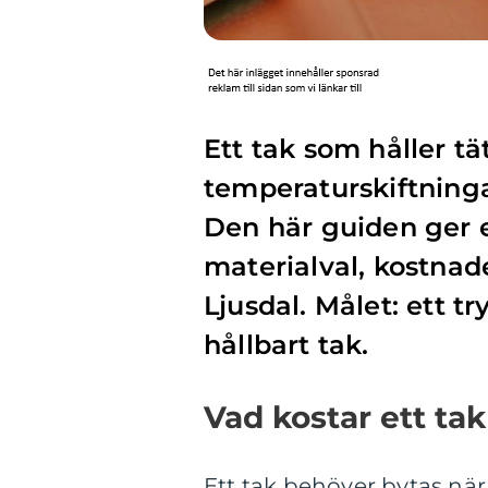
Ett tak som håller tä
temperaturskiftninga
Den här guiden ger e
materialval, kostnade
Ljusdal. Målet: ett t
hållbart tak.
Vad kostar ett ta
Ett tak behöver bytas när