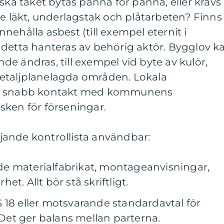
 ska taket bytas panna för panna, eller krävs
ve läkt, underlagstak och plåtarbeten? Finns
nehålla asbest (till exempel eternit i
 detta hanteras av behörig aktör. Bygglov k
e ändras, till exempel vid byte av kulör,
i detaljplanelagda områden. Lokala
en snabb kontakt med kommunens
sken för förseningar.
öljande kontrollista användbar:
rade materialfabrikat, montageanvisningar,
t. Allt bör stå skriftligt.
 18 eller motsvarande standardavtal för
et ger balans mellan parterna.