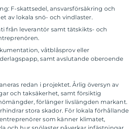
g: F-skattsedel, ansvarsförsäkring och
 av lokala snö- och vindlaster.
ti från leverantör samt tätskikts- och
ntreprenören.
okumentation, våtblåsprov eller
underlagspapp, samt avslutande oberoende
aneras redan i projektet. Årlig översyn av
r och taksäkerhet, samt försiktig
nömängder, förlänger livslängden markant.
förhindrar stora skador. För lokala förhålland
ta entreprenörer som känner klimatet,
la och hur snölaster påverkar infästningar.