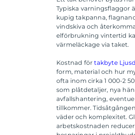
Typiska varningsflaggor ä
kupig takpanna, flagnand
vindskiva och återkomman
elförbrukning vintertid k
värmeläckage via taket.
Kostnad för
takbyte Ljusd
form, material och hur my
ofta inom cirka 1 000-2 50
som plåtdetaljer, nya hän
avfallshantering, eventu
tillkommer. Tidsåtgången
väder och komplexitet. 
arbetskostnaden reducera