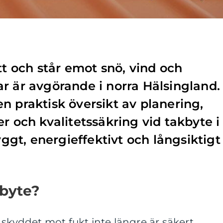
tt och står emot snö, vind och
r är avgörande i norra Hälsingland.
n praktisk översikt av planering,
r och kvalitetssäkring vid takbyte i
ryggt, energieffektivt och långsiktigt
kbyte?
 skyddet mot fukt inte längre är säkert.