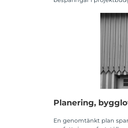
besparingar i projektbud
Planering, bygglo
En genomtänkt plan spara