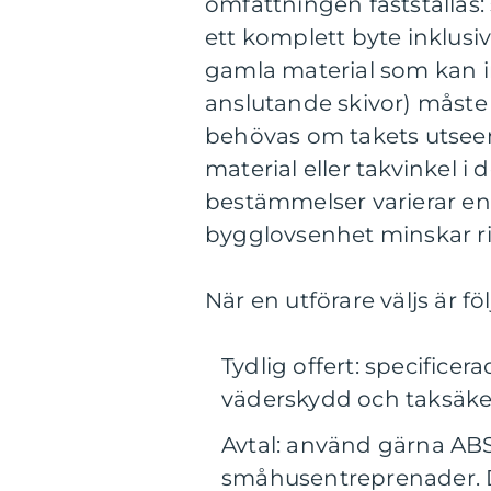
omfattningen fastställas:
ett komplett byte inklusi
gamla material som kan in
anslutande skivor) måste
behövas om takets utseend
material eller takvinkel 
bestämmelser varierar 
bygglovsenhet minskar ri
När en utförare väljs är f
Tydlig offert: specifice
väderskydd och taksäkerhe
Avtal: använd gärna ABS
småhusentreprenader. D