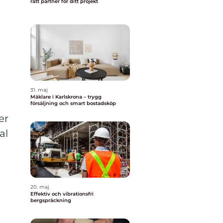
rätt partner för ditt projekt
31. maj
Mäklare i Karlskrona – trygg
försäljning och smart bostadsköp
er
al
20. maj
Effektiv och vibrationsfri
bergspräckning