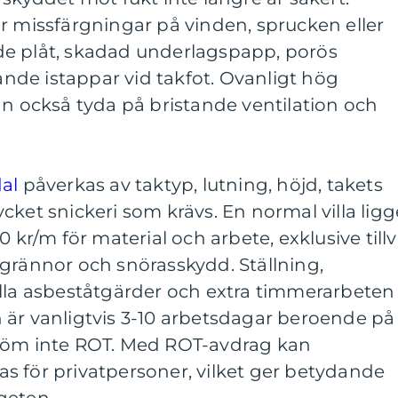
r missfärgningar på vinden, sprucken eller
e plåt, skadad underlagspapp, porös
de istappar vid takfot. Ovanligt hög
an också tyda på bristande ventilation och
al
påverkas av taktyp, lutning, höjd, takets
cket snickeri som krävs. En normal villa ligg
0 kr/m för material och arbete, exklusive tillv
grännor och snörasskydd. Ställning,
ella asbeståtgärder och extra timmerarbeten
 är vanligtvis 3-10 arbetsdagar beroende på
Glöm inte ROT. Med ROT-avdrag kan
s för privatpersoner, vilket ger betydande