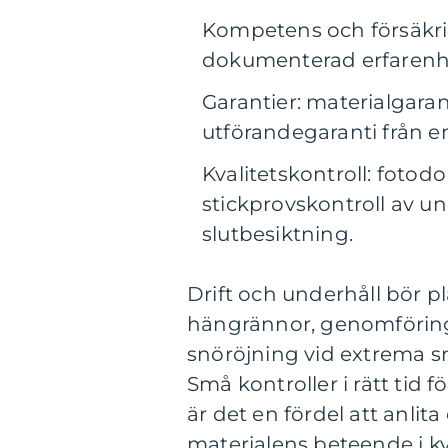
Kompetens och försäkrin
dokumenterad erfarenhet
Garantier: materialgaran
utförandegaranti från e
Kvalitetskontroll: fotod
stickprovskontroll av 
slutbesiktning.
Drift och underhåll bör pl
hängrännor, genomföringa
snöröjning vid extrema s
Små kontroller i rätt tid 
är det en fördel att anli
materialens beteende i ky