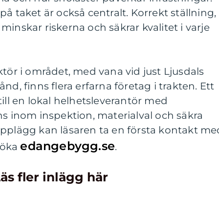
å taket är också centralt. Korrekt ställning,
inskar riskerna och säkrar kvalitet i varje
ktör i området, med vana vid just Ljusdals
nd, finns flera erfarna företag i trakten. Ett
till en lokal helhetsleverantör med
inom inspektion, materialval och säkra
upplägg kan läsaren ta en första kontakt me
edangebygg.se
söka
.
äs fler inlägg här