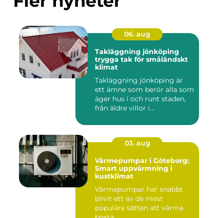
Fler nyheter
06. aug
Takläggning jönköping
trygga tak för småländskt
klimat
Takläggning jönköping är
ett ämne som berör alla som
äger hus i och runt staden,
från äldre villor i...
03. aug
Värmepumpar i Göteborg:
Smart uppvärmning i
kustklimat
Värmepumpar har snabbt
blivit ett av de mest
populära sätten att värma
bostä...