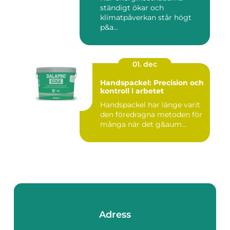
ständigt ökar och
klimatpåverkan står högt
p&a...
01. dec
Handspackel: Precision och
kontroll i arbetet
Handspackel har länge varit
den föredragna metoden för
många när det g&aum...
Adress