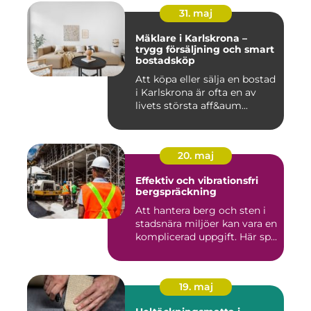
31. maj
Mäklare i Karlskrona –
trygg försäljning och smart
bostadsköp
Att köpa eller sälja en bostad
i Karlskrona är ofta en av
livets största aff&aum...
20. maj
Effektiv och vibrationsfri
bergspräckning
Att hantera berg och sten i
stadsnära miljöer kan vara en
komplicerad uppgift. Här sp...
19. maj