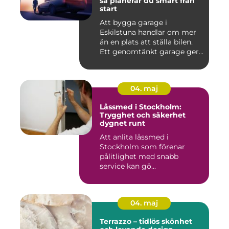
så planerar du smart från
start
Att bygga garage i
Eskilstuna handlar om mer
än en plats att ställa bilen.
Ett genomtänkt garage ger...
04. maj
Låssmed i Stockholm:
Trygghet och säkerhet
dygnet runt
Att anlita låssmed i
Stockholm som förenar
pålitlighet med snabb
service kan gö...
04. maj
Terrazzo – tidlös skönhet