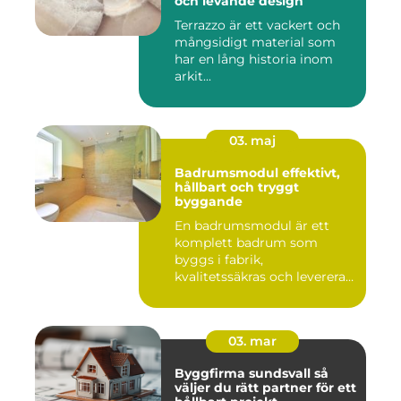
och levande design
Terrazzo är ett vackert och
mångsidigt material som
har en lång historia inom
arkit...
03. maj
Badrumsmodul effektivt,
hållbart och tryggt
byggande
En badrumsmodul är ett
komplett badrum som
byggs i fabrik,
kvalitetssäkras och levereras
färdigt til...
03. mar
Byggfirma sundsvall så
väljer du rätt partner för ett