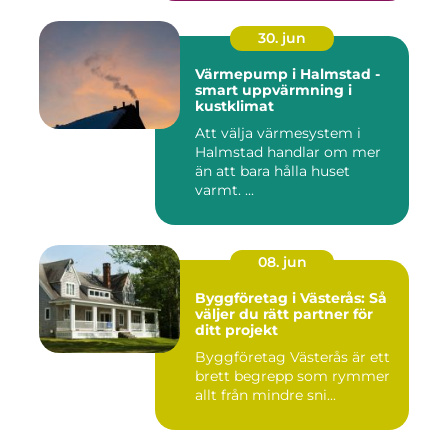
30. jun
Värmepump i Halmstad -
smart uppvärmning i
kustklimat
Att välja värmesystem i
Halmstad handlar om mer
än att bara hålla huset
varmt. ...
08. jun
Byggföretag i Västerås: Så
väljer du rätt partner för
ditt projekt
Byggföretag Västerås är ett
brett begrepp som rymmer
allt från mindre sni...