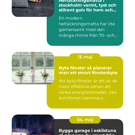
Heltäckningsmatta i
stockholm varmt, tyst och
stilrent golv för hem och
kontor
En modern
heltäckningsmatta har lite
gemensamt med den
många minns från 70- och
80-talet. Dagens mat...
13. maj
Byta fönster så planerar
man ett smart fönsterbyte
Att byta fönster är ett av de
mest effektiva sätten att
sänka energikostnader, öka
komforten hemma o...
04. maj
Bygga garage i eskilstuna