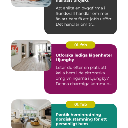
hållbart projekt
Att anlita en byggfirma i
Sundsvall handlar om mer
än att bara få ett jobb utfört.
Det handlar om tr...
01. feb
Utforska lediga lägenheter
i ljungby
Letar du efter en plats att
kalla hem i de pittoreska
omgivningarna i Ljungby?
Denna charmiga kommun...
01. feb
Pentik heminredning
nordisk stämning för ett
personligt hem