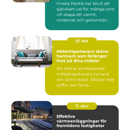
Finska Pentik har blivit ett
självklart val för många som
vill skapa ett varmt,
ombonat och genomtän...
01. feb
Möbeltapetserare skåne
hantverk som förlänger
livet på dina möbler
Att låta en professionell
möbeltapetserare ta hand
om slitna stolar, fåtöljer eller
soffor kan förva...
11. dec
Effektiva
värmeanläggningar för
framtidens fastigheter