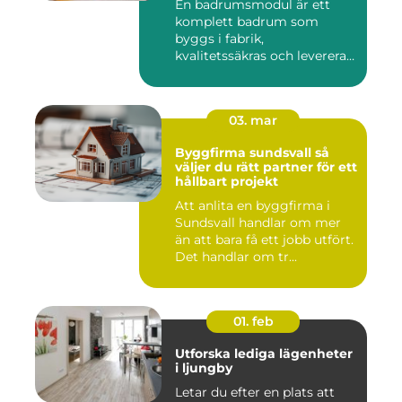
En badrumsmodul är ett
komplett badrum som
byggs i fabrik,
kvalitetssäkras och levereras
färdigt til...
03. mar
Byggfirma sundsvall så
väljer du rätt partner för ett
hållbart projekt
Att anlita en byggfirma i
Sundsvall handlar om mer
än att bara få ett jobb utfört.
Det handlar om tr...
01. feb
Utforska lediga lägenheter
i ljungby
Letar du efter en plats att