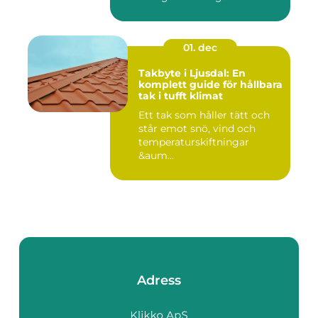
01. dec
Takbyte i Ljusdal: En
komplett guide för hållbara
tak i tufft klimat
Ett tak som håller tätt och
står emot snö, vind och
temperaturskiftningar
&aum...
Adress