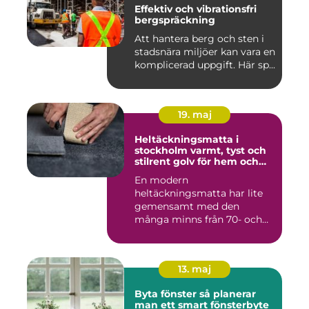
Effektiv och vibrationsfri
bergspräckning
Att hantera berg och sten i
stadsnära miljöer kan vara en
komplicerad uppgift. Här sp...
19. maj
Heltäckningsmatta i
stockholm varmt, tyst och
stilrent golv för hem och
kontor
En modern
heltäckningsmatta har lite
gemensamt med den
många minns från 70- och
80-talet. Dagens mat...
13. maj
Byta fönster så planerar
man ett smart fönsterbyte