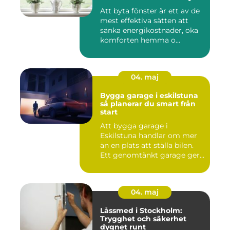
Att byta fönster är ett av de
mest effektiva sätten att
sänka energikostnader, öka
komforten hemma o...
04. maj
Bygga garage i eskilstuna
så planerar du smart från
start
Att bygga garage i
Eskilstuna handlar om mer
än en plats att ställa bilen.
Ett genomtänkt garage ger...
04. maj
Låssmed i Stockholm:
Trygghet och säkerhet
dygnet runt