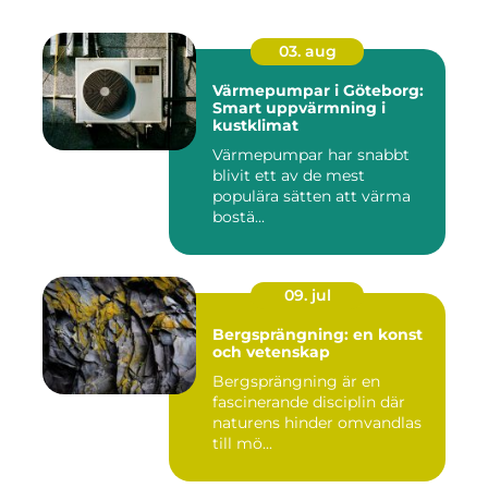
03. aug
Värmepumpar i Göteborg:
Smart uppvärmning i
kustklimat
Värmepumpar har snabbt
blivit ett av de mest
populära sätten att värma
bostä...
09. jul
Bergsprängning: en konst
och vetenskap
Bergsprängning är en
fascinerande disciplin där
naturens hinder omvandlas
till mö...