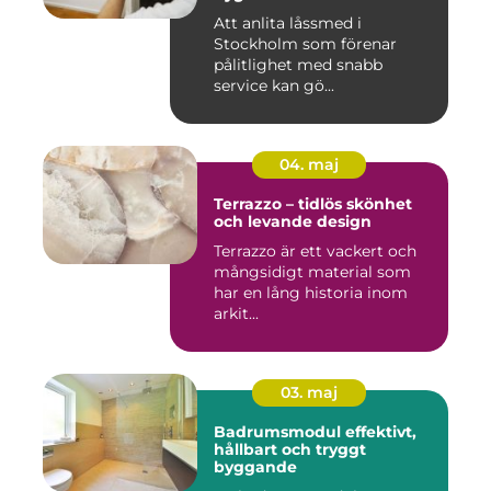
Att anlita låssmed i
Stockholm som förenar
pålitlighet med snabb
service kan gö...
04. maj
Terrazzo – tidlös skönhet
och levande design
Terrazzo är ett vackert och
mångsidigt material som
har en lång historia inom
arkit...
03. maj
Badrumsmodul effektivt,
hållbart och tryggt
byggande