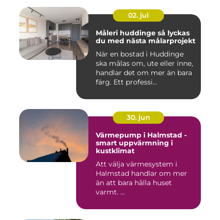
02. jul
Måleri huddinge så lyckas
du med nästa målarprojekt
När en bostad i Huddinge
ska målas om, ute eller inne,
handlar det om mer än bara
färg. Ett professi...
30. jun
Värmepump i Halmstad -
smart uppvärmning i
kustklimat
Att välja värmesystem i
Halmstad handlar om mer
än att bara hålla huset
varmt. ...