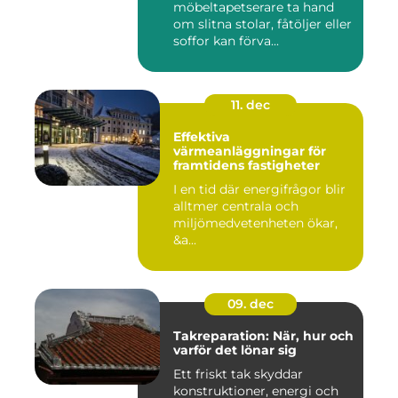
möbeltapetserare ta hand
om slitna stolar, fåtöljer eller
soffor kan förva...
11. dec
Effektiva
värmeanläggningar för
framtidens fastigheter
I en tid där energifrågor blir
alltmer centrala och
miljömedvetenheten ökar,
&a...
09. dec
Takreparation: När, hur och
varför det lönar sig
Ett friskt tak skyddar
konstruktioner, energi och