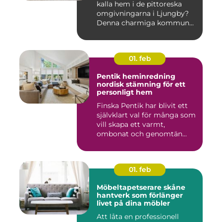
kalla hem i de pittoreska
omgivningarna i Ljungby?
Denna charmiga kommun...
01. feb
Pentik heminredning
nordisk stämning för ett
personligt hem
Finska Pentik har blivit ett
självklart val för många som
vill skapa ett varmt,
ombonat och genomtän...
01. feb
Möbeltapetserare skåne
hantverk som förlänger
livet på dina möbler
Att låta en professionell