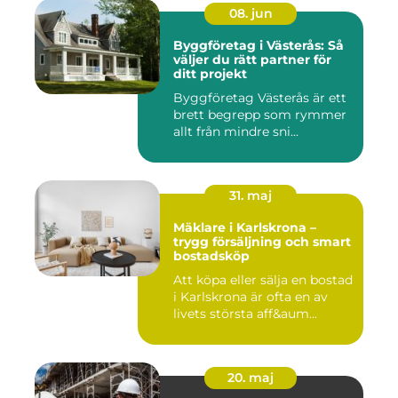
08. jun
Byggföretag i Västerås: Så
väljer du rätt partner för
ditt projekt
Byggföretag Västerås är ett
brett begrepp som rymmer
allt från mindre sni...
31. maj
Mäklare i Karlskrona –
trygg försäljning och smart
bostadsköp
Att köpa eller sälja en bostad
i Karlskrona är ofta en av
livets största aff&aum...
20. maj