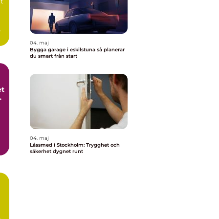
tt
a
04. maj
Bygga garage i eskilstuna så planerar
du smart från start
et
t
04. maj
Låssmed i Stockholm: Trygghet och
säkerhet dygnet runt