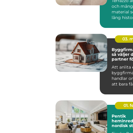
Terrazzo ä
och mångs
material 
lång histo
arkit...
03. 
Byggfirma
så väljer 
partner fö
hållbart p
Att anlita
byggfirma
handlar o
att bara få
utfört. De
om tr...
01. 
Pentik
heminred
nordisk s
ett perso