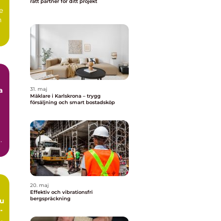
rätt partner för ditt projekt
e
n
a
31. maj
Mäklare i Karlskrona – trygg
försäljning och smart bostadsköp
20. maj
Effektiv och vibrationsfri
bergspräckning
du