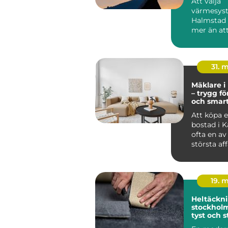
Att välja
värmesyst
Halmstad
mer än att
huset varmt
31. 
Mäklare i
– trygg fö
och smar
bostadsk
Att köpa el
bostad i K
ofta en av 
största af
19. 
Heltäckni
stockholm varm
tyst och s
för hem o