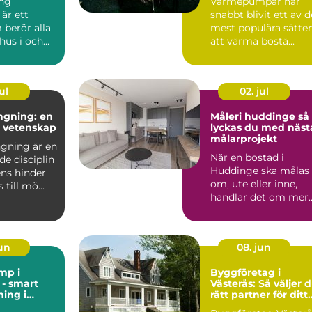
ng
Värmepumpar har
är ett
snabbt blivit ett av d
berör alla
mest populära sätte
hus i och
att värma bostä...
n, från äldre
ul
02. jul
ngning: en
Måleri huddinge så
h vetenskap
lyckas du med näst
målarprojekt
gning är en
När en bostad i
de disciplin
Huddinge ska målas
ens hinder
om, ute eller inne,
till mö...
handlar det om mer
än bara färg. Ett
professi...
jun
08. jun
mp i
Byggföretag i
- smart
Västerås: Så väljer 
ing i
rätt partner för ditt
t
projekt