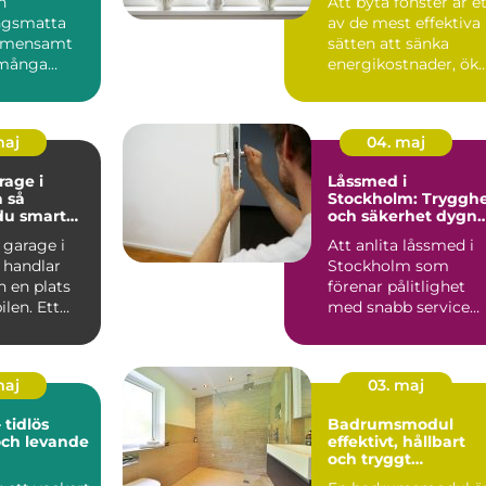
n
Att byta fönster är e
ngsmatta
av de mest effektiva
gemensamt
sätten att sänka
många
energikostnader, ök
n 70- och
komforten hemma
 Dagens
o...
maj
04. maj
age i
Låssmed i
så
Stockholm: Tryggh
du smart
och säkerhet dygne
runt
 garage i
Att anlita låssmed i
 handlar
Stockholm som
 en plats
förenar pålitlighet
bilen. Ett
med snabb service
kt garage
kan gö...
maj
03. maj
 tidlös
Badrumsmodul
och levande
effektivt, hållbart
och tryggt
byggande