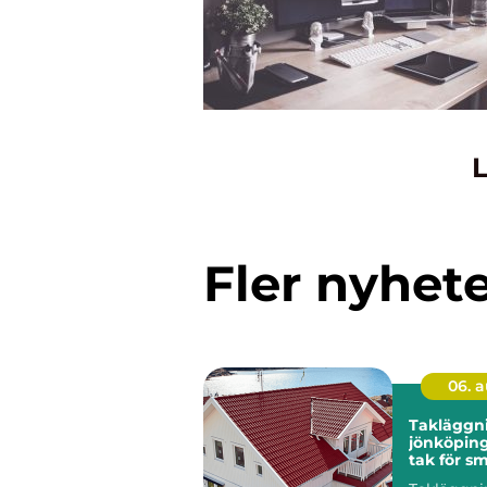
L
Fler nyhet
06. 
Takläggn
jönköping tryg
tak för s
klimat