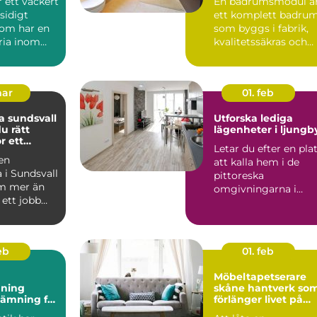
r ett vackert
En badrumsmodul ä
idigt
ett komplett badru
som har en
som byggs i fabrik,
ria inom
kvalitetssäkras och
levereras färdigt til...
mar
01. feb
 sundsvall
Utforska lediga
du rätt
lägenheter i ljungb
r ett
Letar du efter en pla
rojekt
 en
att kalla hem i de
 i Sundsvall
pittoreska
m mer än
omgivningarna i
 ett jobb
Ljungby? Denna
t handlar
charmiga kommun...
feb
01. feb
Möbeltapetserare
ning
skåne hantverk som
tämning för
förlänger livet på
nligt hem
dina möbler