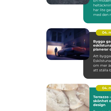
En moder
heltäckni
har lite 
med den 
minns frå
80-talet.
mat...
04. 
Bygga gar
eskilstuna 
planerar 
från start
Att bygga
Eskilstuna
om mer än
att ställa 
genomtän
ger...
04. 
Terrazzo –
skönhet 
design