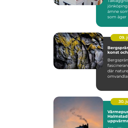
Takläggni
jönköping 
ämne som 
som äger 
runt stade
villor i...
09. j
Bergsprä
konst oc
Bergsprän
fascineran
där natur
omvandlas 
30. 
Värmepu
Halmstad 
uppvärmn
kustklima