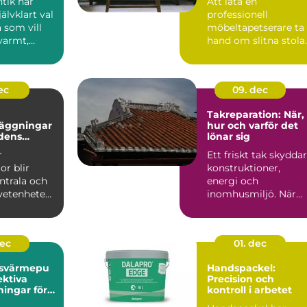
tik har
Att låta en
jälvklart val
professionell
 som vill
möbeltapetserare ta
varmt,
hand om slitna stolar
och
fåtöljer eller soffor
..
kan förva...
ec
09. dec
Takreparation: När,
äggningar
hur och varför det
idens
lönar sig
er
r
Ett friskt tak skyddar
or blir
konstruktioner,
ntrala och
energi och
vetenheten
inomhusmiljö. När
väder, ålde...
dec
01. dec
tsvärmepu
Handspackel:
ektiva
Precision och
ningar för
kontroll i arbetet
ga