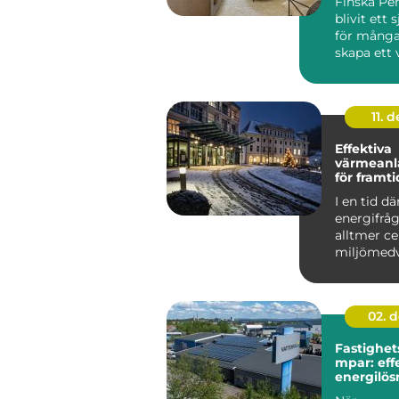
Finska Pen
blivit ett s
för många
skapa ett 
ombonat 
genomtän.
11. d
Effektiva
värmeanl
för framt
fastighet
I en tid dä
energifråg
alltmer ce
miljömed
ökar, &a...
02. 
Fastighe
mpar: eff
energilös
storskali