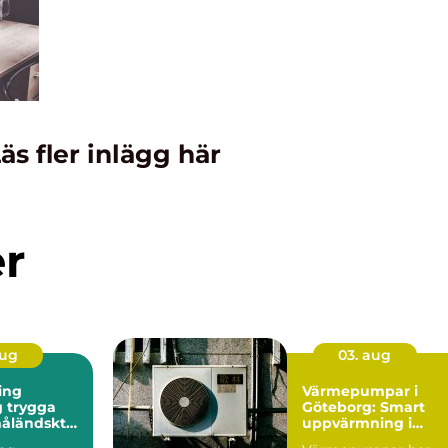
äs fler inlägg här
er
aug
03. aug
ing
Värmepumpar i
ga
Göteborg: Smart
måländskt
uppvärmning i
kustklimat