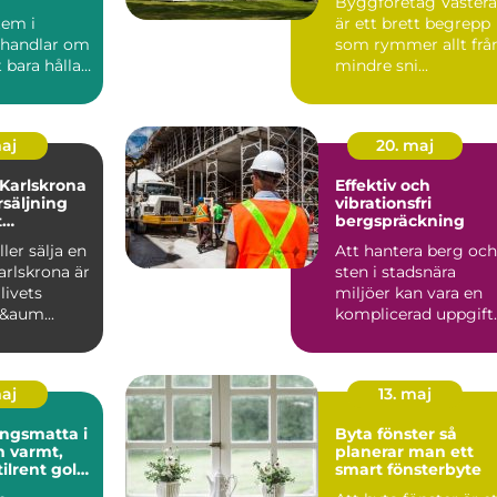
Byggföretag Västerå
em i
är ett brett begrepp
 handlar om
som rymmer allt frå
 bara hålla
mindre sni...
. ...
maj
20. maj
 Karlskrona
Effektiv och
rsäljning
vibrationsfri
t
bergspräckning
öp
ler sälja en
Att hantera berg och
arlskrona är
sten i stadsnära
livets
miljöer kan vara en
f&aum...
komplicerad uppgift.
Här sp...
maj
13. maj
ngsmatta i
Byta fönster så
t,
planerar man ett
tilrent golv
smart fönsterbyte
ch kontor