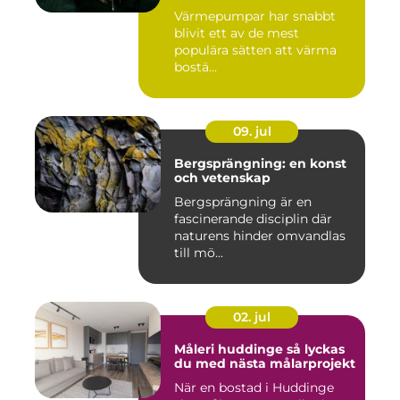
Värmepumpar har snabbt
blivit ett av de mest
populära sätten att värma
bostä...
09. jul
Bergsprängning: en konst
och vetenskap
Bergsprängning är en
fascinerande disciplin där
naturens hinder omvandlas
till mö...
02. jul
Måleri huddinge så lyckas
du med nästa målarprojekt
När en bostad i Huddinge