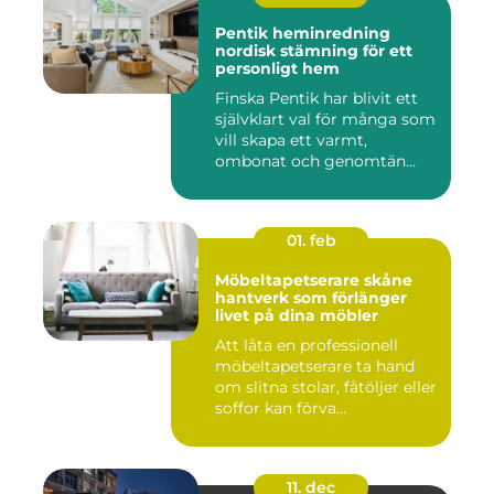
Pentik heminredning
nordisk stämning för ett
personligt hem
Finska Pentik har blivit ett
självklart val för många som
vill skapa ett varmt,
ombonat och genomtän...
01. feb
Möbeltapetserare skåne
hantverk som förlänger
livet på dina möbler
Att låta en professionell
möbeltapetserare ta hand
om slitna stolar, fåtöljer eller
soffor kan förva...
11. dec