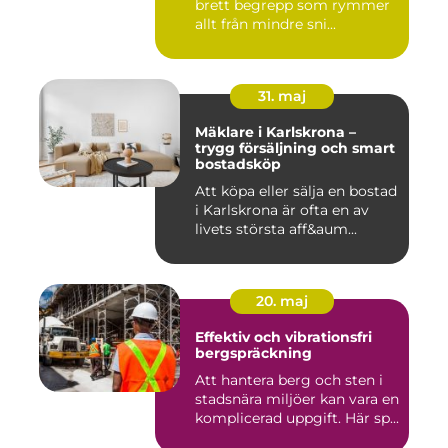
brett begrepp som rymmer
allt från mindre sni...
31. maj
Mäklare i Karlskrona –
trygg försäljning och smart
bostadsköp
Att köpa eller sälja en bostad
i Karlskrona är ofta en av
livets största aff&aum...
20. maj
Effektiv och vibrationsfri
bergspräckning
Att hantera berg och sten i
stadsnära miljöer kan vara en
komplicerad uppgift. Här sp...