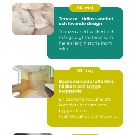
04. maj
Terrazzo – tidlös skönhet
och levande design
Terrazzo är ett vackert och
mångsidigt material som
har en lång historia inom
arkit...
03. maj
Badrumsmodul effektivt,
hållbart och tryggt
byggande
En badrumsmodul är ett
komplett badrum som
byggs i fabrik,
kvalitetssäkras och levereras
färdigt til...