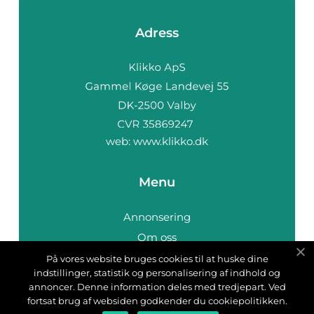
Adress
web:
www.klikko.dk
Menu
Annonsering
Om oss
Cookies
På vores website bruges cookies til at huske dine
indstillinger, statistik og personalisering af indhold og
Kontakta oss
annoncer. Denne information deles med tredjepart. Ved
Sitemap
fortsat brug af websiden godkender du cookiepolitikken.