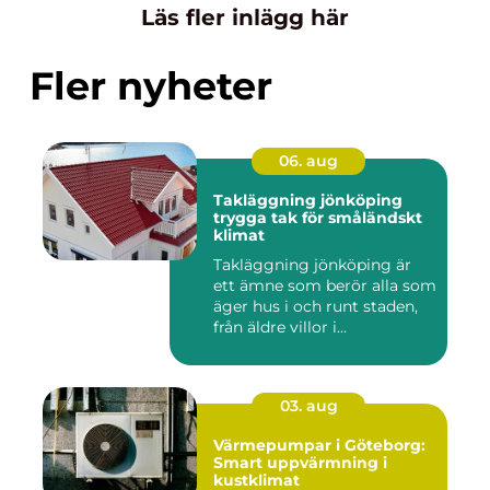
Läs fler inlägg här
Fler nyheter
06. aug
Takläggning jönköping
trygga tak för småländskt
klimat
Takläggning jönköping är
ett ämne som berör alla som
äger hus i och runt staden,
från äldre villor i...
03. aug
Värmepumpar i Göteborg:
Smart uppvärmning i
kustklimat