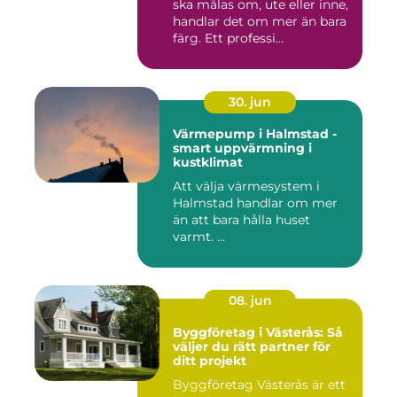
ska målas om, ute eller inne,
handlar det om mer än bara
färg. Ett professi...
30. jun
Värmepump i Halmstad -
smart uppvärmning i
kustklimat
Att välja värmesystem i
Halmstad handlar om mer
än att bara hålla huset
varmt. ...
08. jun
Byggföretag i Västerås: Så
väljer du rätt partner för
ditt projekt
Byggföretag Västerås är ett