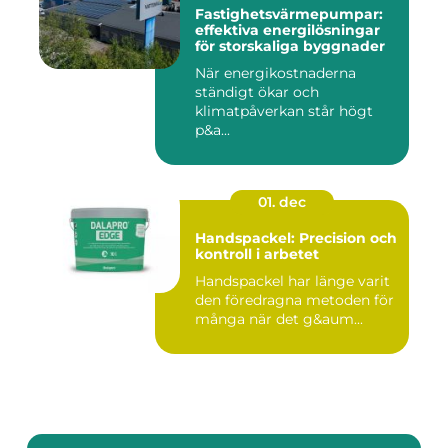
Fastighetsvärmepumpar:
effektiva energilösningar
för storskaliga byggnader
När energikostnaderna
ständigt ökar och
klimatpåverkan står högt
p&a...
01. dec
Handspackel: Precision och
kontroll i arbetet
Handspackel har länge varit
den föredragna metoden för
många när det g&aum...