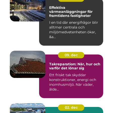
Effektiva
värmeanläggningar för
framtidens fastigheter
I en tid där energifrågor blir
alltmer centrala och
miljömedvetenheten ökar,
&a...
09. dec
Takreparation: När, hur och
varför det lönar sig
Ett friskt tak skyddar
konstruktioner, energi och
inomhusmiljö. När väder,
ålde...
02. dec