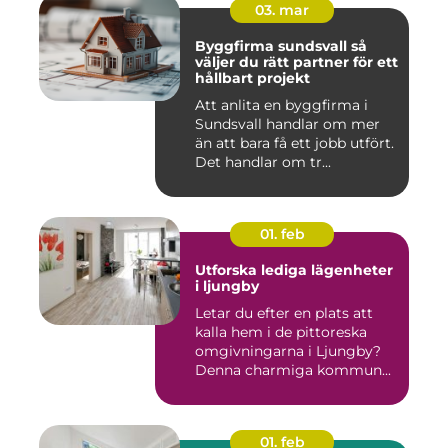
03. mar
Byggfirma sundsvall så
väljer du rätt partner för ett
hållbart projekt
Att anlita en byggfirma i
Sundsvall handlar om mer
än att bara få ett jobb utfört.
Det handlar om tr...
01. feb
Utforska lediga lägenheter
i ljungby
Letar du efter en plats att
kalla hem i de pittoreska
omgivningarna i Ljungby?
Denna charmiga kommun...
01. feb