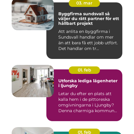
03. mar
Byggfirma sundsvall så
väljer du rätt partner för ett
hållbart projekt
Att anlita en byggfirma i
Sundsvall handlar om mer
än att bara få ett jobb utfört.
Det handlar om tr...
01. feb
Utforska lediga lägenheter
i ljungby
Letar du efter en plats att
kalla hem i de pittoreska
omgivningarna i Ljungby?
Denna charmiga kommun...
01. feb