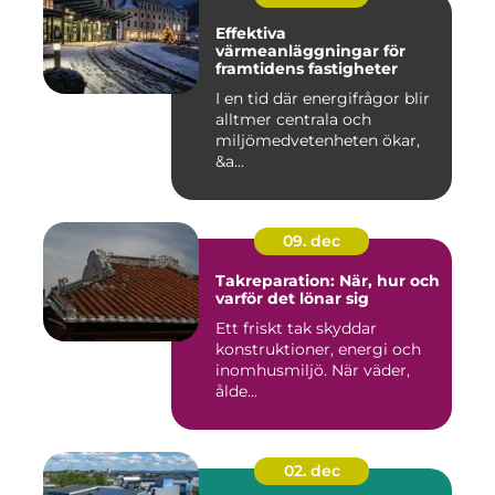
Effektiva
värmeanläggningar för
framtidens fastigheter
I en tid där energifrågor blir
alltmer centrala och
miljömedvetenheten ökar,
&a...
09. dec
Takreparation: När, hur och
varför det lönar sig
Ett friskt tak skyddar
konstruktioner, energi och
inomhusmiljö. När väder,
ålde...
02. dec