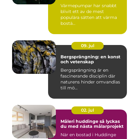
Värmepumpar har snabbt
blivit ett av de mest
populära sätten att värma
bostä...
09. jul
Bergsprängning: en konst
och vetenskap
Bergsprängning är en
fascinerande disciplin där
naturens hinder omvandlas
till mö...
02. jul
Måleri huddinge så lyckas
du med nästa målarprojekt
När en bostad i Huddinge