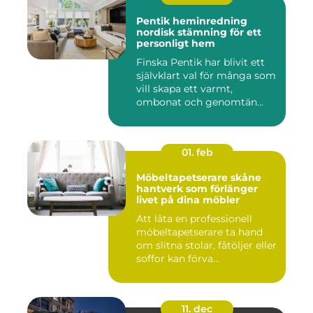
Pentik heminredning
nordisk stämning för ett
personligt hem
Finska Pentik har blivit ett
självklart val för många som
vill skapa ett varmt,
ombonat och genomtän...
01. feb
Möbeltapetserare skåne
hantverk som förlänger
livet på dina möbler
Att låta en professionell
möbeltapetserare ta hand
om slitna stolar, fåtöljer eller
soffor kan förva...
11. dec