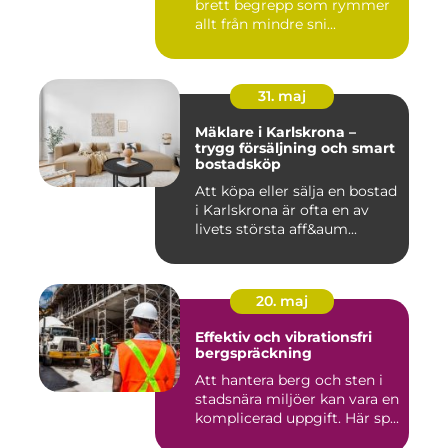
brett begrepp som rymmer
allt från mindre sni...
31. maj
Mäklare i Karlskrona –
trygg försäljning och smart
bostadsköp
Att köpa eller sälja en bostad
i Karlskrona är ofta en av
livets största aff&aum...
20. maj
Effektiv och vibrationsfri
bergspräckning
Att hantera berg och sten i
stadsnära miljöer kan vara en
komplicerad uppgift. Här sp...