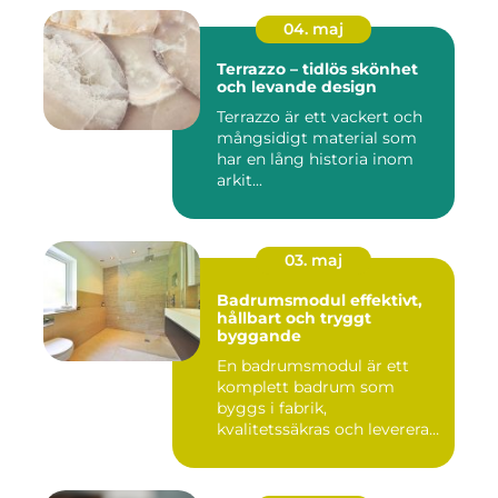
04. maj
Terrazzo – tidlös skönhet
och levande design
Terrazzo är ett vackert och
mångsidigt material som
har en lång historia inom
arkit...
03. maj
Badrumsmodul effektivt,
hållbart och tryggt
byggande
En badrumsmodul är ett
komplett badrum som
byggs i fabrik,
kvalitetssäkras och levereras
färdigt til...