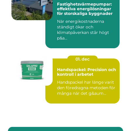
Fastighetsvärmepumpar:
effektiva energilösningar
för storskaliga byggnader
När energikostnaderna
ständigt ökar och
klimatpåverkan står högt
p&a...
01. dec
Handspackel: Precision och
kontroll i arbetet
Handspackel har länge varit
den föredragna metoden för
många när det g&aum...