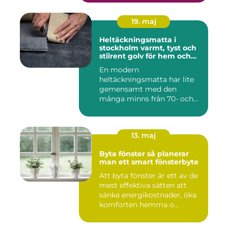
19. maj
Heltäckningsmatta i
stockholm varmt, tyst och
stilrent golv för hem och
kontor
En modern
heltäckningsmatta har lite
gemensamt med den
många minns från 70- och
80-talet. Dagens mat...
13. maj
Byta fönster så planerar
man ett smart fönsterbyte
Att byta fönster är ett av de
mest effektiva sätten att
sänka energikostnader, öka
komforten hemma o...