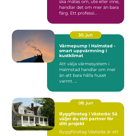
ska målas om, ute eller inne,
handlar det om mer än bara
färg. Ett professi...
30. jun
Värmepump i Halmstad -
smart uppvärmning i
kustklimat
Att välja värmesystem i
Halmstad handlar om mer
än att bara hålla huset
varmt. ...
08. jun
Byggföretag i Västerås: Så
väljer du rätt partner för
ditt projekt
Byggföretag Västerås är ett