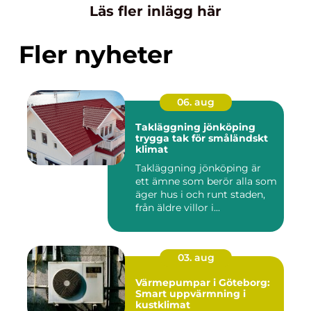
Läs fler inlägg här
Fler nyheter
06. aug
Takläggning jönköping
trygga tak för småländskt
klimat
Takläggning jönköping är
ett ämne som berör alla som
äger hus i och runt staden,
från äldre villor i...
03. aug
Värmepumpar i Göteborg:
Smart uppvärmning i
kustklimat