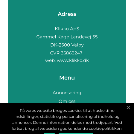
Adress
web:
www.klikko.dk
Menu
Annonsering
Om oss
Cookies
På vores website bruges cookies til at huske dine
indstillinger, statistik og personalisering af indhold og
Kontakta oss
annoncer. Denne information deles med tredjepart. Ved
Sitemap
fortsat brug af websiden godkender du cookiepolitikken.