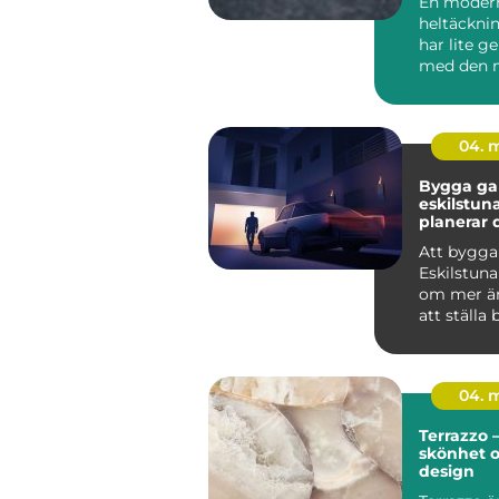
En moder
heltäckni
har lite 
med den 
minns frå
80-talet.
mat...
04. 
Bygga gar
eskilstuna 
planerar 
från start
Att bygga
Eskilstuna
om mer än
att ställa 
genomtän
ger...
04. 
Terrazzo –
skönhet 
design