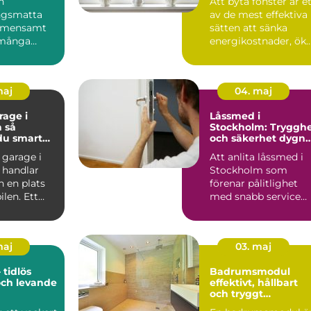
n
Att byta fönster är e
ngsmatta
av de mest effektiva
gemensamt
sätten att sänka
många
energikostnader, ök
n 70- och
komforten hemma
 Dagens
o...
maj
04. maj
age i
Låssmed i
så
Stockholm: Tryggh
du smart
och säkerhet dygne
runt
 garage i
Att anlita låssmed i
 handlar
Stockholm som
 en plats
förenar pålitlighet
bilen. Ett
med snabb service
kt garage
kan gö...
maj
03. maj
 tidlös
Badrumsmodul
och levande
effektivt, hållbart
och tryggt
byggande