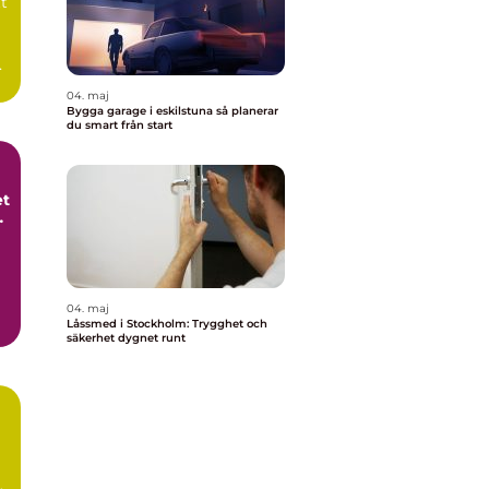
tt
a
04. maj
Bygga garage i eskilstuna så planerar
du smart från start
et
t
04. maj
Låssmed i Stockholm: Trygghet och
säkerhet dygnet runt