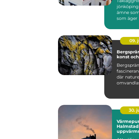
Takläggni
jönköping 
ämne som 
som äger 
runt stade
villor i...
09. j
Bergsprä
konst oc
Bergsprän
fascineran
där natur
omvandlas 
30. 
Värmepu
Halmstad 
uppvärmn
kustklima