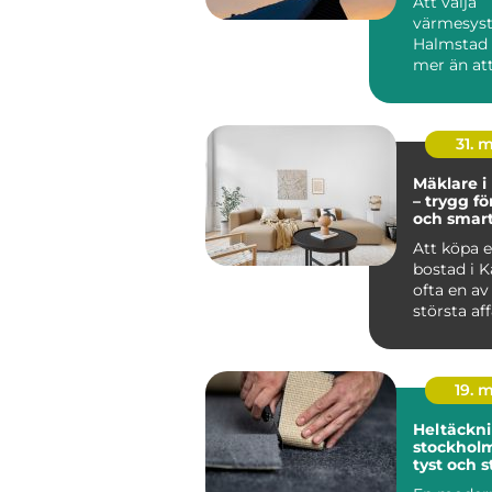
Att välja
värmesyst
Halmstad
mer än att
huset varmt
31. 
Mäklare i
– trygg fö
och smar
bostadsk
Att köpa el
bostad i K
ofta en av 
största af
19. 
Heltäckni
stockholm varm
tyst och s
för hem o