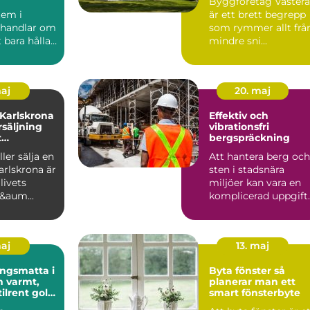
Byggföretag Västerå
em i
är ett brett begrepp
 handlar om
som rymmer allt frå
 bara hålla
mindre sni...
. ...
maj
20. maj
 Karlskrona
Effektiv och
rsäljning
vibrationsfri
t
bergspräckning
öp
ler sälja en
Att hantera berg och
arlskrona är
sten i stadsnära
livets
miljöer kan vara en
f&aum...
komplicerad uppgift.
Här sp...
maj
13. maj
ngsmatta i
Byta fönster så
t,
planerar man ett
tilrent golv
smart fönsterbyte
ch kontor