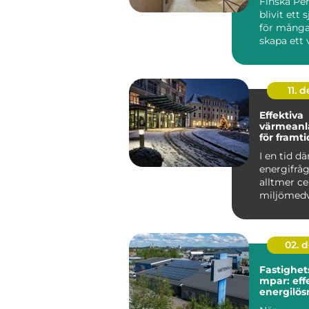
Finska Pen
blivit ett s
för många
skapa ett 
ombonat 
genomtän.
11. d
Effektiva
värmeanl
för framt
fastighet
I en tid dä
energifråg
alltmer ce
miljömed
ökar, &a...
02. 
Fastighe
mpar: eff
energilös
storskali