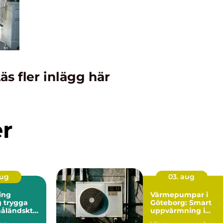
äs fler inlägg här
er
aug
03. aug
ing
Värmepumpar i
ga
Göteborg: Smart
måländskt
uppvärmning i
kustklimat