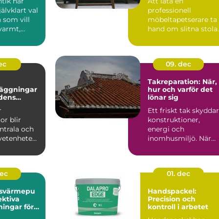
tik har
Att låta en
jälvklart val
professionell
 som vill
möbeltapetserare ta
varmt,
hand om slitna stolar
och
fåtöljer eller soffor
..
kan förva...
ec
09. dec
Takreparation: När,
äggningar
hur och varför det
idens
lönar sig
er
r
Ett friskt tak skyddar
or blir
konstruktioner,
ntrala och
energi och
vetenheten
inomhusmiljö. När
väder, ålde...
dec
01. dec
tsvärmepu
Handspackel:
ektiva
Precision och
ningar för
kontroll i arbetet
ga