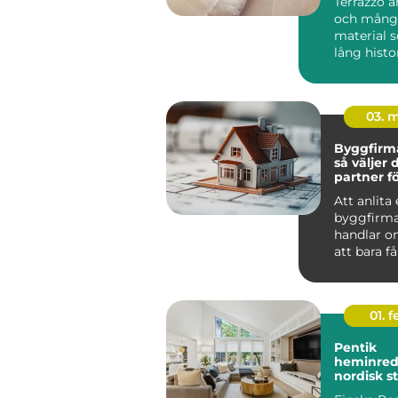
Terrazzo ä
och mångs
material 
lång histo
arkit...
03. 
Byggfirma
så väljer 
partner fö
hållbart p
Att anlita
byggfirma
handlar o
att bara få
utfört. De
om tr...
01. 
Pentik
heminred
nordisk s
ett perso