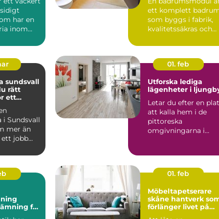
r ett vackert
En badrumsmodul ä
idigt
ett komplett badru
som har en
som byggs i fabrik,
ria inom
kvalitetssäkras och
levereras färdigt til...
mar
01. feb
 sundsvall
Utforska lediga
du rätt
lägenheter i ljungb
r ett
Letar du efter en pla
rojekt
 en
att kalla hem i de
 i Sundsvall
pittoreska
m mer än
omgivningarna i
 ett jobb
Ljungby? Denna
t handlar
charmiga kommun...
feb
01. feb
Möbeltapetserare
ning
skåne hantverk som
tämning för
förlänger livet på
nligt hem
dina möbler