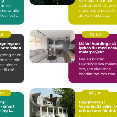
ng
Värmepumpar har
är ett
snabbt blivit ett av d
berör alla
mest populära sätte
hus i och
att värma bostä...
n, från äldre
ul
02. jul
ngning: en
Måleri huddinge så
h vetenskap
lyckas du med näst
målarprojekt
gning är en
När en bostad i
de disciplin
Huddinge ska målas
ens hinder
om, ute eller inne,
till mö...
handlar det om mer
än bara färg. Ett
professi...
jun
08. jun
mp i
Byggföretag i
- smart
Västerås: Så väljer 
ing i
rätt partner för ditt
t
projekt