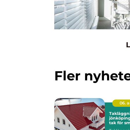
L
Fler nyhet
06. 
Takläggn
jönköping tryg
tak för s
klimat