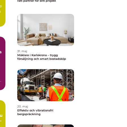
rätt partner för ditt projekt
e
n
a
31. maj
Mäklare i Karlskrona – trygg
försäljning och smart bostadsköp
20. maj
Effektiv och vibrationsfri
bergspräckning
du