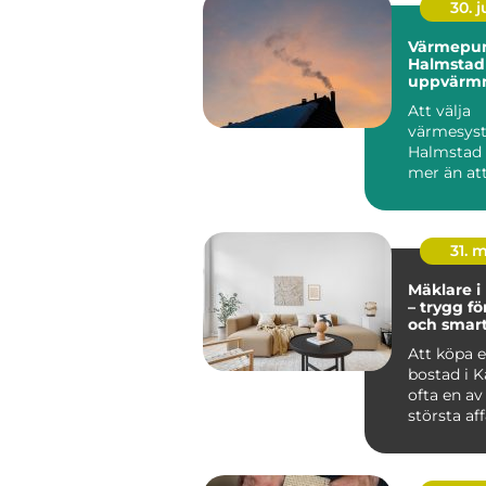
30. 
Värmepu
Halmstad 
uppvärmn
kustklima
Att välja
värmesyst
Halmstad
mer än att
huset varmt
31. 
Mäklare i
– trygg fö
och smar
bostadsk
Att köpa el
bostad i K
ofta en av 
största af