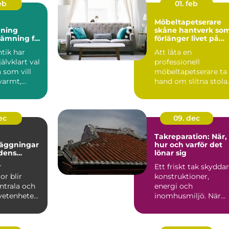
feb
01. feb
Möbeltapetserare
ning
skåne hantverk som
tämning för
förlänger livet på
nligt hem
dina möbler
tik har
Att låta en
jälvklart val
professionell
 som vill
möbeltapetserare ta
varmt,
hand om slitna stolar
och
fåtöljer eller soffor
..
kan förva...
ec
09. dec
Takreparation: När,
äggningar
hur och varför det
idens
lönar sig
er
r
Ett friskt tak skyddar
or blir
konstruktioner,
ntrala och
energi och
vetenheten
inomhusmiljö. När
väder, ålde...