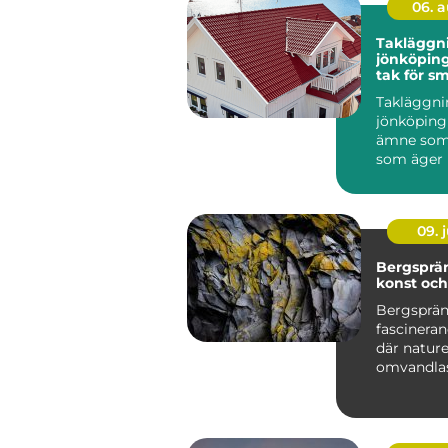
06. 
Takläggn
jönköping tryg
tak för s
klimat
Takläggni
jönköping 
ämne som 
som äger 
runt stade
villor i...
09. j
Bergsprä
konst oc
Bergsprän
fascineran
där natur
omvandlas 