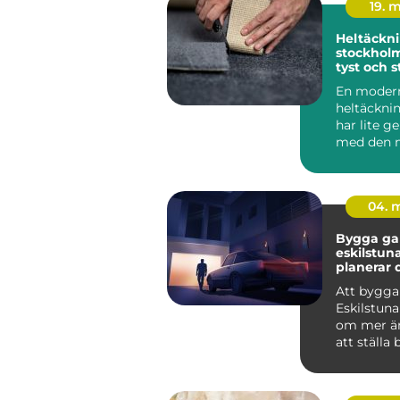
19. 
Heltäckni
stockholm varm
tyst och s
för hem o
En moder
heltäckni
har lite 
med den 
minns frå
80-talet.
mat...
04. 
Bygga gar
eskilstuna 
planerar 
från start
Att bygga
Eskilstuna
om mer än
att ställa 
genomtän
ger...