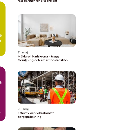
rätt partner för ditt projekt
e
n
31. maj
Mäklare i Karlskrona – trygg
försäljning och smart bostadsköp
a
20. maj
Effektiv och vibrationsfri
bergspräckning