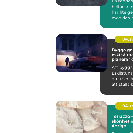
En moder
heltäckni
har lite 
med den 
minns frå
80-talet.
mat...
04. 
Bygga gar
eskilstuna 
planerar 
från start
Att bygga
Eskilstuna
om mer än
att ställa 
genomtän
ger...
04. 
Terrazzo –
skönhet 
design