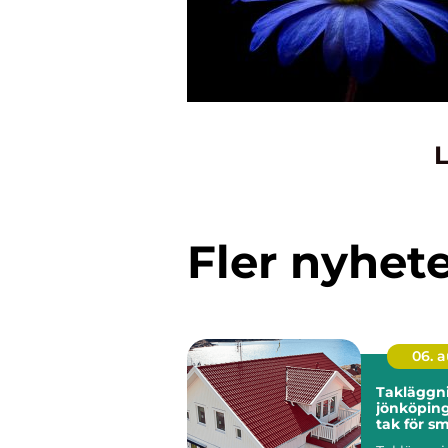
L
Fler nyhet
06. 
Takläggn
jönköping tryg
tak för s
klimat