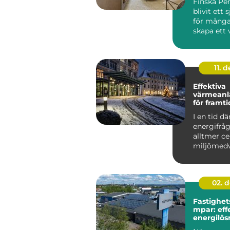
Finska Pen
blivit ett s
för många
skapa ett 
ombonat 
genomtän.
11. d
Effektiva
värmeanl
för framt
fastighet
I en tid dä
energifråg
alltmer ce
miljömed
ökar, &a...
02. 
Fastighe
mpar: eff
energilös
storskali