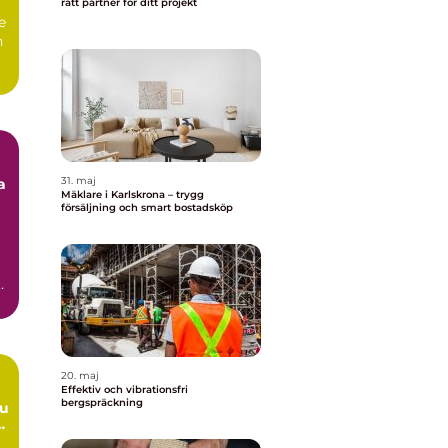
rätt partner för ditt projekt
e
n
31. maj
a
Mäklare i Karlskrona – trygg
försäljning och smart bostadsköp
20. maj
Effektiv och vibrationsfri
bergspräckning
du