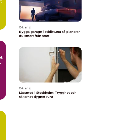
tt
a
04. maj
Bygga garage i eskilstuna så planerar
du smart från start
et
t
04. maj
Låssmed i Stockholm: Trygghet och
säkerhet dygnet runt