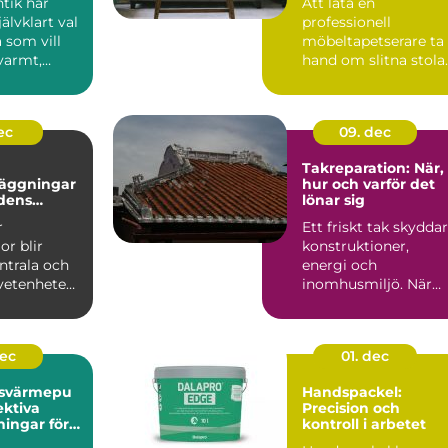
tik har
Att låta en
jälvklart val
professionell
 som vill
möbeltapetserare ta
varmt,
hand om slitna stolar
och
fåtöljer eller soffor
..
kan förva...
ec
09. dec
Takreparation: När,
äggningar
hur och varför det
idens
lönar sig
er
r
Ett friskt tak skyddar
or blir
konstruktioner,
ntrala och
energi och
vetenheten
inomhusmiljö. När
väder, ålde...
dec
01. dec
tsvärmepu
Handspackel:
ektiva
Precision och
ningar för
kontroll i arbetet
ga