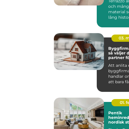
Terrazzo ä
och mångs
material 
lång histo
arkit...
03. 
Byggfirma
så väljer 
partner fö
hållbart p
Att anlita
byggfirma
handlar o
att bara få
utfört. De
om tr...
01. 
Pentik
heminred
nordisk s
ett perso