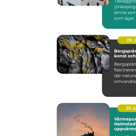
Takläggni
jönköping 
ämne som 
som äger 
runt stade
villor i...
09. j
Bergsprä
konst oc
Bergsprän
fascineran
där natur
omvandlas 
30. 
Värmepu
Halmstad 
uppvärmn
kustklima