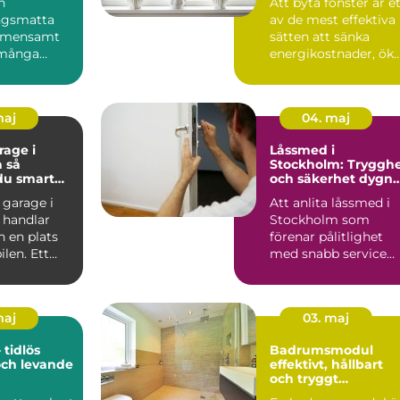
n
Att byta fönster är e
ngsmatta
av de mest effektiva
gemensamt
sätten att sänka
många
energikostnader, ök
n 70- och
komforten hemma
 Dagens
o...
maj
04. maj
age i
Låssmed i
så
Stockholm: Tryggh
du smart
och säkerhet dygne
runt
 garage i
Att anlita låssmed i
 handlar
Stockholm som
 en plats
förenar pålitlighet
bilen. Ett
med snabb service
kt garage
kan gö...
maj
03. maj
 tidlös
Badrumsmodul
och levande
effektivt, hållbart
och tryggt
byggande