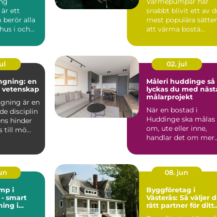
ng
Värmepumpar har
är ett
snabbt blivit ett av d
berör alla
mest populära sätte
hus i och
att värma bostä...
n, från äldre
ul
02. jul
ngning: en
Måleri huddinge så
h vetenskap
lyckas du med näst
målarprojekt
gning är en
När en bostad i
de disciplin
Huddinge ska målas
ens hinder
om, ute eller inne,
till mö...
handlar det om mer
än bara färg. Ett
professi...
jun
08. jun
mp i
Byggföretag i
- smart
Västerås: Så väljer 
ing i
rätt partner för ditt
t
projekt