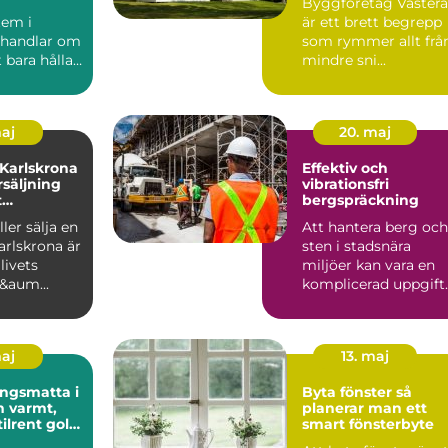
Byggföretag Västerå
em i
är ett brett begrepp
 handlar om
som rymmer allt frå
 bara hålla
mindre sni...
. ...
maj
20. maj
 Karlskrona
Effektiv och
rsäljning
vibrationsfri
t
bergspräckning
öp
ler sälja en
Att hantera berg och
arlskrona är
sten i stadsnära
livets
miljöer kan vara en
f&aum...
komplicerad uppgift.
Här sp...
maj
13. maj
ngsmatta i
Byta fönster så
t,
planerar man ett
tilrent golv
smart fönsterbyte
ch kontor