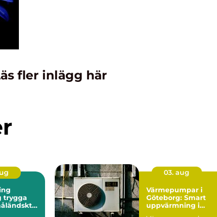
äs fler inlägg här
er
aug
03. aug
ing
Värmepumpar i
ga
Göteborg: Smart
måländskt
uppvärmning i
kustklimat