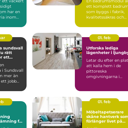
r ett vackert
En badrumsmodul ä
idigt
ett komplett badru
som har en
som byggs i fabrik,
ria inom
kvalitetssäkras och
levereras färdigt til...
mar
01. feb
 sundsvall
Utforska lediga
du rätt
lägenheter i ljungb
r ett
Letar du efter en pla
rojekt
 en
att kalla hem i de
 i Sundsvall
pittoreska
m mer än
omgivningarna i
 ett jobb
Ljungby? Denna
t handlar
charmiga kommun...
feb
01. feb
Möbeltapetserare
ning
skåne hantverk som
tämning för
förlänger livet på
nligt hem
dina möbler