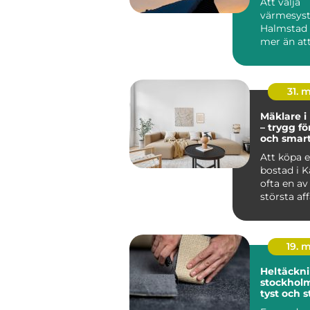
Att välja
värmesyst
Halmstad
mer än att
huset varmt
31. 
Mäklare i
– trygg fö
och smar
bostadsk
Att köpa el
bostad i K
ofta en av 
största af
19. 
Heltäckni
stockholm varm
tyst och s
för hem o