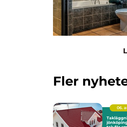
L
Fler nyhet
06. 
Takläggn
jönköping tryg
tak för s