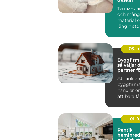
Terrazzo ä
och mångs
material 
lång histo
arkit...
03. 
Byggfirma
så väljer 
partner fö
hållbart p
Att anlita
byggfirma
handlar o
att bara få
utfört. De
om tr...
01. 
Pentik
heminred
nordisk s