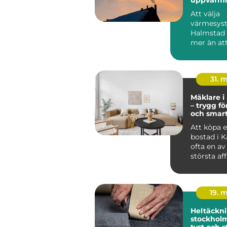
kustklima
Att välja
värmesyst
Halmstad
mer än att
huset varmt
31. 
Mäklare i
– trygg fö
och smar
bostadsk
Att köpa el
bostad i K
ofta en av 
största af
19. 
Heltäckni
stockholm varm
tyst och s