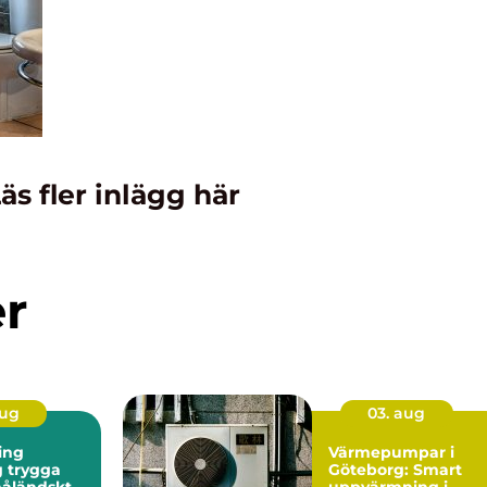
äs fler inlägg här
er
aug
03. aug
ing
Värmepumpar i
ga
Göteborg: Smart
måländskt
uppvärmning i