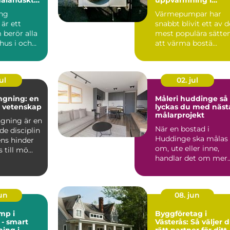
kustklimat
ng
Värmepumpar har
är ett
snabbt blivit ett av d
berör alla
mest populära sätte
hus i och
att värma bostä...
n, från äldre
ul
02. jul
ngning: en
Måleri huddinge så
h vetenskap
lyckas du med näst
målarprojekt
gning är en
När en bostad i
de disciplin
Huddinge ska målas
ens hinder
om, ute eller inne,
till mö...
handlar det om mer
än bara färg. Ett
professi...
jun
08. jun
mp i
Byggföretag i
- smart
Västerås: Så väljer 
ing i
rätt partner för ditt