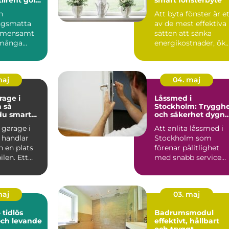
ch kontor
n
Att byta fönster är e
ngsmatta
av de mest effektiva
gemensamt
sätten att sänka
många
energikostnader, ök
n 70- och
komforten hemma
 Dagens
o...
maj
04. maj
age i
Låssmed i
så
Stockholm: Tryggh
du smart
och säkerhet dygne
runt
 garage i
Att anlita låssmed i
 handlar
Stockholm som
 en plats
förenar pålitlighet
bilen. Ett
med snabb service
kt garage
kan gö...
maj
03. maj
 tidlös
Badrumsmodul
och levande
effektivt, hållbart
och tryggt