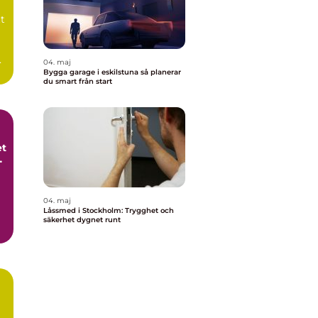
tt
a
04. maj
Bygga garage i eskilstuna så planerar
du smart från start
et
t
04. maj
Låssmed i Stockholm: Trygghet och
säkerhet dygnet runt