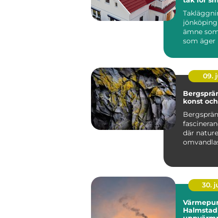
klimat
Takläggni
jönköping 
ämne som 
som äger 
runt stade
villor i...
09. j
Bergsprä
konst oc
Bergsprän
fascineran
där natur
omvandlas 
30. 
Värmepu
Halmstad 
uppvärmn