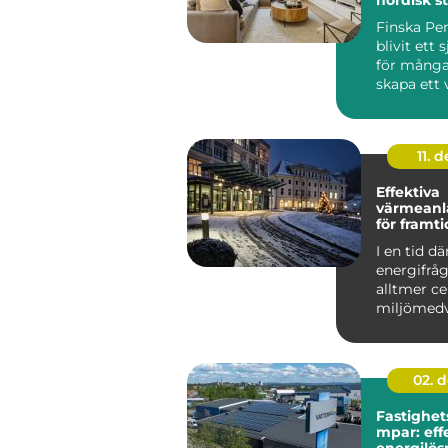
ett perso
Finska Pen
blivit ett s
för många
skapa ett 
ombonat 
genomtän.
11. d
Effektiva
värmeanl
för framt
fastighet
I en tid dä
energifråg
alltmer ce
miljömed
ökar, &a...
02. 
Fastighe
mpar: eff
energilös