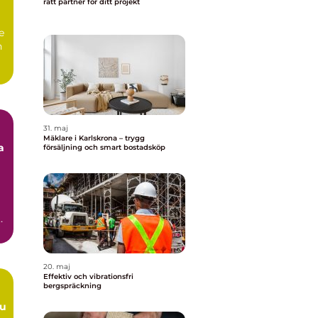
rätt partner för ditt projekt
e
n
31. maj
Mäklare i Karlskrona – trygg
a
försäljning och smart bostadsköp
20. maj
Effektiv och vibrationsfri
bergspräckning
du