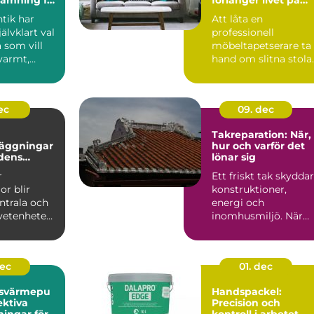
nligt hem
dina möbler
tik har
Att låta en
jälvklart val
professionell
 som vill
möbeltapetserare ta
varmt,
hand om slitna stolar
och
fåtöljer eller soffor
..
kan förva...
ec
09. dec
Takreparation: När,
äggningar
hur och varför det
idens
lönar sig
er
r
Ett friskt tak skyddar
or blir
konstruktioner,
ntrala och
energi och
vetenheten
inomhusmiljö. När
väder, ålde...
dec
01. dec
tsvärmepu
Handspackel:
ektiva
Precision och
ningar för
kontroll i arbetet