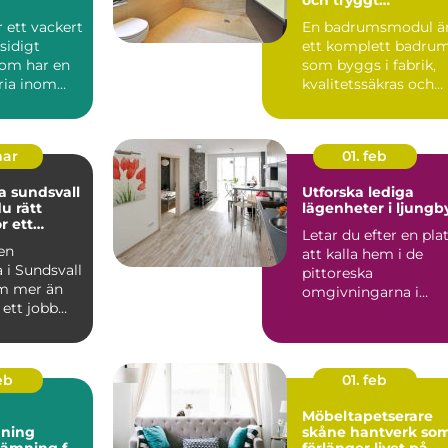
byggande
r ett vackert
En badrumsmodul ä
idigt
ett komplett badru
som har en
som byggs i fabrik,
ria inom
kvalitetssäkras och
levereras färdigt til...
mar
01. feb
 sundsvall
Utforska lediga
du rätt
lägenheter i ljungb
r ett
Letar du efter en pla
rojekt
 en
att kalla hem i de
 i Sundsvall
pittoreska
m mer än
omgivningarna i
 ett jobb
Ljungby? Denna
t handlar
charmiga kommun...
feb
01. feb
Möbeltapetserare
ning
skåne hantverk som
tämning för
förlänger livet på