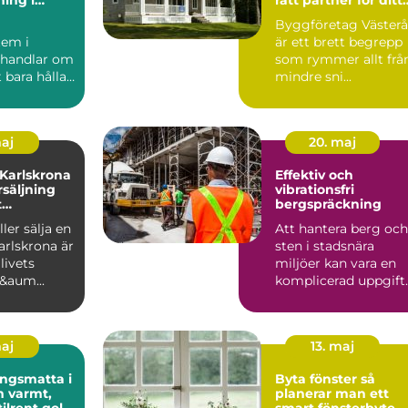
t
projekt
Byggföretag Västerå
em i
är ett brett begrepp
 handlar om
som rymmer allt frå
 bara hålla
mindre sni...
. ...
maj
20. maj
 Karlskrona
Effektiv och
rsäljning
vibrationsfri
t
bergspräckning
öp
ler sälja en
Att hantera berg och
arlskrona är
sten i stadsnära
livets
miljöer kan vara en
f&aum...
komplicerad uppgift.
Här sp...
maj
13. maj
ngsmatta i
Byta fönster så
t,
planerar man ett
tilrent golv
smart fönsterbyte