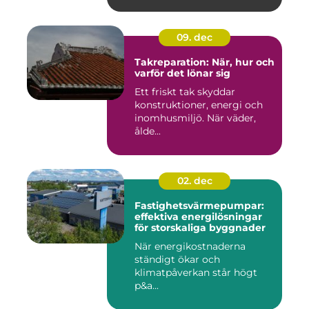
09. dec
Takreparation: När, hur och
varför det lönar sig
Ett friskt tak skyddar
konstruktioner, energi och
inomhusmiljö. När väder,
ålde...
02. dec
Fastighetsvärmepumpar:
effektiva energilösningar
för storskaliga byggnader
När energikostnaderna
ständigt ökar och
klimatpåverkan står högt
p&a...