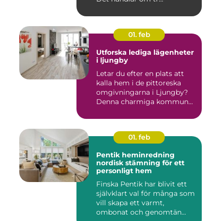
01. feb
Utforska lediga lägenheter
i ljungby
Letar du efter en plats att
kalla hem i de pittoreska
omgivningarna i Ljungby?
Denna charmiga kommun...
01. feb
Pentik heminredning
nordisk stämning för ett
personligt hem
Finska Pentik har blivit ett
självklart val för många som
vill skapa ett varmt,
ombonat och genomtän...