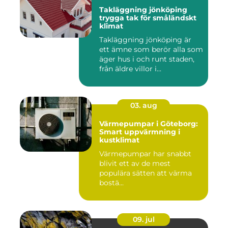
Takläggning jönköping
trygga tak för småländskt
klimat
Takläggning jönköping är
ett ämne som berör alla som
äger hus i och runt staden,
från äldre villor i...
03. aug
Värmepumpar i Göteborg:
Smart uppvärmning i
kustklimat
Värmepumpar har snabbt
blivit ett av de mest
populära sätten att värma
bostä...
09. jul