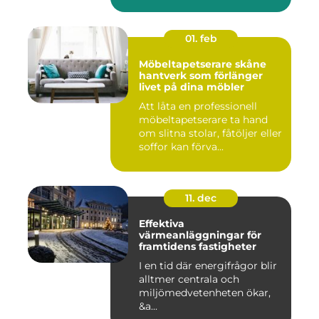
01. feb
Möbeltapetserare skåne
hantverk som förlänger
livet på dina möbler
Att låta en professionell
möbeltapetserare ta hand
om slitna stolar, fåtöljer eller
soffor kan förva...
11. dec
Effektiva
värmeanläggningar för
framtidens fastigheter
I en tid där energifrågor blir
alltmer centrala och
miljömedvetenheten ökar,
&a...