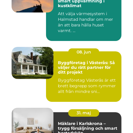
smart uppvärmning i
kustklimat
Att välja värmesystem i
Halmstad handlar om mer
än att bara hålla huset
varmt. ...
08. jun
Byggföretag i Västerås: Så
väljer du rätt partner för
ditt projekt
Byggföretag Västerås är ett
brett begrepp som rymmer
allt från mindre sni...
31. maj
Mäklare i Karlskrona –
trygg försäljning och smart