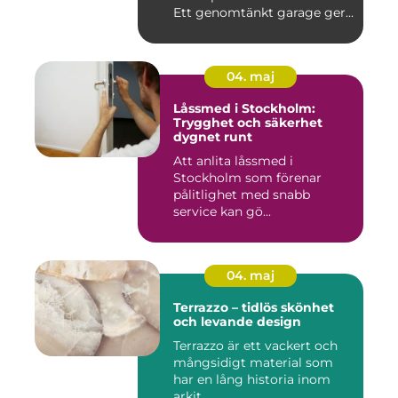
Ett genomtänkt garage ger...
04. maj
Låssmed i Stockholm:
Trygghet och säkerhet
dygnet runt
Att anlita låssmed i
Stockholm som förenar
pålitlighet med snabb
service kan gö...
04. maj
Terrazzo – tidlös skönhet
och levande design
Terrazzo är ett vackert och
mångsidigt material som
har en lång historia inom
arkit...