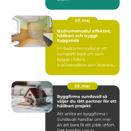
03. maj
Badrumsmodul effektivt,
hållbart och tryggt
byggande
En badrumsmodul är ett
komplett badrum som
byggs i fabrik,
kvalitetssäkras och levereras
färdigt til...
03. mar
Byggfirma sundsvall så
väljer du rätt partner för ett
hållbart projekt
Att anlita en byggfirma i
Sundsvall handlar om mer
än att bara få ett jobb utfört.
Det handlar om tr...