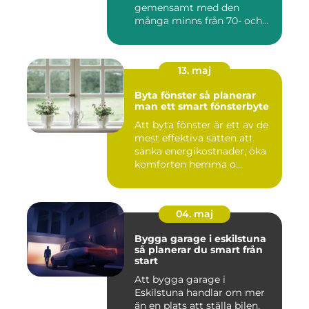
gemensamt med den
många minns från 70- och
80-talet. Dagens mat...
13. maj
Byta fönster så planerar
man ett smart fönsterbyte
Att byta fönster är ett av de
mest effektiva sätten att
sänka energikostnader, öka
komforten hemma o...
04. maj
Bygga garage i eskilstuna
så planerar du smart från
start
Att bygga garage i
Eskilstuna handlar om mer
än en plats att ställa bilen.