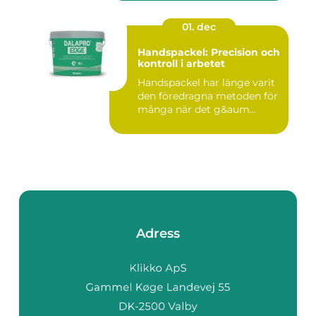
01. dec
Handspackel: Precision och
kontroll i arbetet
Handspackel har länge varit
den föredragna metoden för
många när det g&aum...
Adress