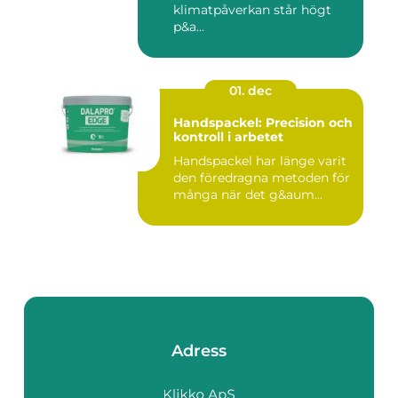
klimatpåverkan står högt
p&a...
01. dec
Handspackel: Precision och
kontroll i arbetet
Handspackel har länge varit
den föredragna metoden för
många när det g&aum...
Adress