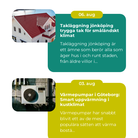
06. aug
Takläggning jönköping
trygga tak för småländskt
klimat
Takläggning jönköping är
ett ämne som berör alla som
äger hus i och runt staden,
från äldre villor i...
03. aug
Värmepumpar i Göteborg:
Smart uppvärmning i
kustklimat
Värmepumpar har snabbt
blivit ett av de mest
populära sätten att värma
bostä...