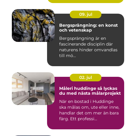
09. jul
Bergsprängning: en konst
och vetenskap
Bergsprängning är en
fascinerande disciplin där
naturens hinder omvandlas
till mö...
02. jul
Måleri huddinge så lyckas
du med nästa målarprojekt
När en bostad i Huddinge
ska målas om, ute eller inne,
handlar det om mer än bara
färg. Ett professi...