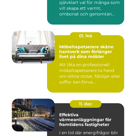
självklart val för många som
vill skapa ett varmt,
ombonat och genomtän...
01. feb
Möbeltapetserare skåne
hantverk som förlänger
livet på dina möbler
Att låta en professionell
möbeltapetserare ta hand
om slitna stolar, fåtöljer eller
soffor kan förva...
11. dec
Effektiva
värmeanläggningar för
framtidens fastigheter
I en tid där energifrågor blir