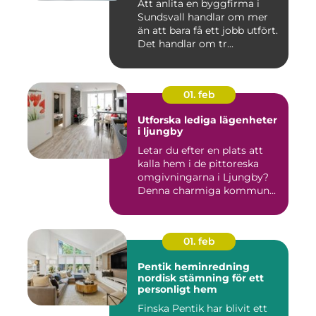
Att anlita en byggfirma i
Sundsvall handlar om mer
än att bara få ett jobb utfört.
Det handlar om tr...
01. feb
Utforska lediga lägenheter
i ljungby
Letar du efter en plats att
kalla hem i de pittoreska
omgivningarna i Ljungby?
Denna charmiga kommun...
01. feb
Pentik heminredning
nordisk stämning för ett
personligt hem
Finska Pentik har blivit ett