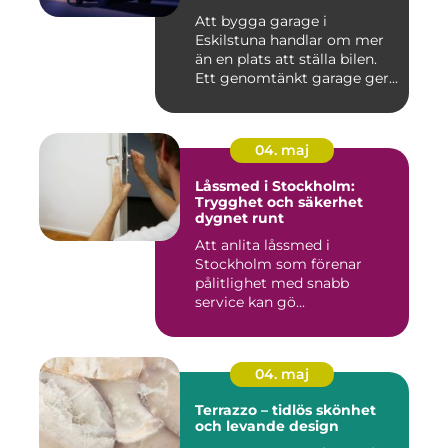
Att bygga garage i
Eskilstuna handlar om mer
än en plats att ställa bilen.
Ett genomtänkt garage ger...
04. maj
Låssmed i Stockholm:
Trygghet och säkerhet
dygnet runt
Att anlita låssmed i
Stockholm som förenar
pålitlighet med snabb
service kan gö...
04. maj
Terrazzo – tidlös skönhet
och levande design