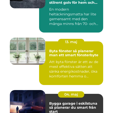
stilrent golv för hem och
kontor
En modern
heltäckningsmatta har lite
gemensamt med den
många minns från 70- och
80-talet. Dagens mat...
13. maj
Byta fönster så planerar
man ett smart fönsterbyte
Att byta fönster är ett av de
mest effektiva sätten att
sänka energikostnader, öka
komforten hemma o...
04. maj
Bygga garage i eskilstuna
så planerar du smart från
start