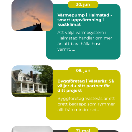
30. jun
Värmepump i Halmstad -
smart uppvärmning i
kustklimat
Att välja värmesystem i
Halmstad handlar om mer
än att bara hålla huset
varmt. ...
08. jun
Byggföretag i Västerås: Så
väljer du rätt partner för
ditt projekt
Byggföretag Västerås är ett
brett begrepp som rymmer
allt från mindre sni...
31. maj