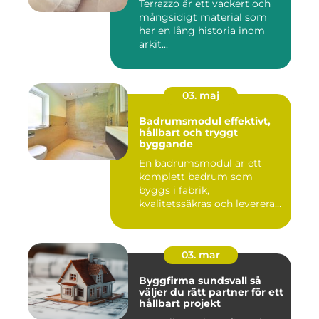
Terrazzo är ett vackert och
mångsidigt material som
har en lång historia inom
arkit...
03. maj
Badrumsmodul effektivt,
hållbart och tryggt
byggande
En badrumsmodul är ett
komplett badrum som
byggs i fabrik,
kvalitetssäkras och levereras
färdigt til...
03. mar
Byggfirma sundsvall så
väljer du rätt partner för ett
hållbart projekt