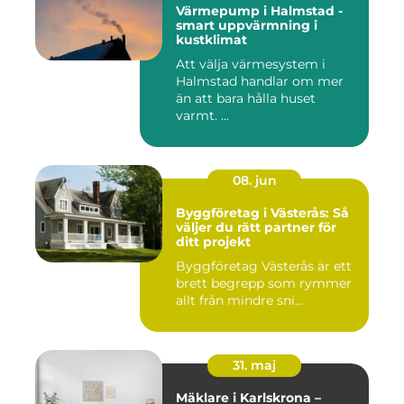
Värmepump i Halmstad -
smart uppvärmning i
kustklimat
Att välja värmesystem i
Halmstad handlar om mer
än att bara hålla huset
varmt. ...
08. jun
Byggföretag i Västerås: Så
väljer du rätt partner för
ditt projekt
Byggföretag Västerås är ett
brett begrepp som rymmer
allt från mindre sni...
31. maj
Mäklare i Karlskrona –