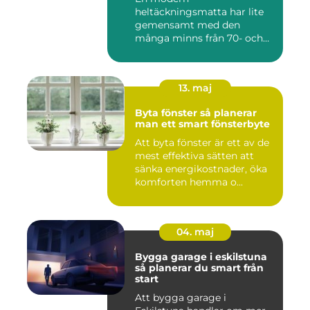
heltäckningsmatta har lite
gemensamt med den
många minns från 70- och
80-talet. Dagens mat...
13. maj
Byta fönster så planerar
man ett smart fönsterbyte
Att byta fönster är ett av de
mest effektiva sätten att
sänka energikostnader, öka
komforten hemma o...
04. maj
Bygga garage i eskilstuna
så planerar du smart från
start
Att bygga garage i