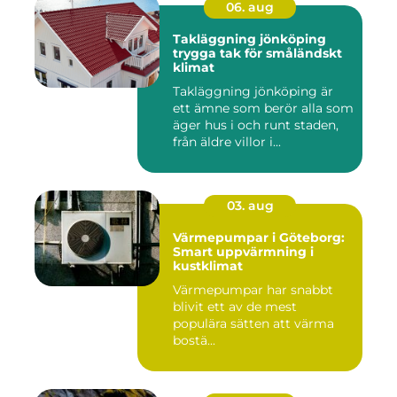
06. aug
Takläggning jönköping
trygga tak för småländskt
klimat
Takläggning jönköping är
ett ämne som berör alla som
äger hus i och runt staden,
från äldre villor i...
03. aug
Värmepumpar i Göteborg:
Smart uppvärmning i
kustklimat
Värmepumpar har snabbt
blivit ett av de mest
populära sätten att värma
bostä...