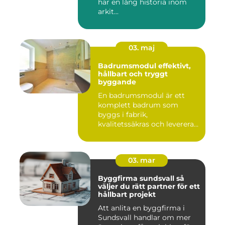
har en lång historia inom
arkit...
03. maj
Badrumsmodul effektivt,
hållbart och tryggt
byggande
En badrumsmodul är ett
komplett badrum som
byggs i fabrik,
kvalitetssäkras och levereras
färdigt til...
03. mar
Byggfirma sundsvall så
väljer du rätt partner för ett
hållbart projekt
Att anlita en byggfirma i
Sundsvall handlar om mer