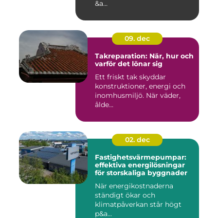
&a...
09. dec
Takreparation: När, hur och
varför det lönar sig
Ett friskt tak skyddar
konstruktioner, energi och
inomhusmiljö. När väder,
ålde...
02. dec
Fastighetsvärmepumpar:
effektiva energilösningar
för storskaliga byggnader
När energikostnaderna
ständigt ökar och
klimatpåverkan står högt
p&a...