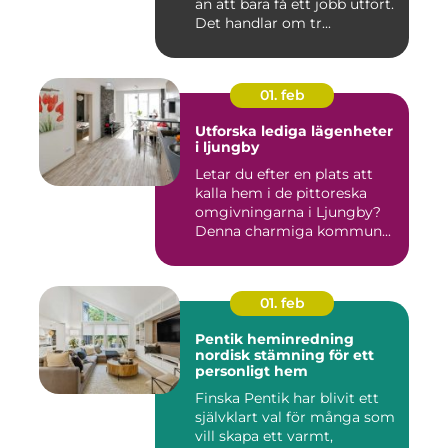
än att bara få ett jobb utfört.
Det handlar om tr...
01. feb
Utforska lediga lägenheter
i ljungby
Letar du efter en plats att
kalla hem i de pittoreska
omgivningarna i Ljungby?
Denna charmiga kommun...
01. feb
Pentik heminredning
nordisk stämning för ett
personligt hem
Finska Pentik har blivit ett
självklart val för många som
vill skapa ett varmt,