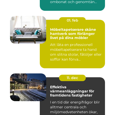
ombonat och genomtän...
01. feb
Möbeltapetserare skåne
hantverk som förlänger
livet på dina möbler
Att låta en professionell
möbeltapetserare ta hand
om slitna stolar, fåtöljer eller
soffor kan förva...
11. dec
Effektiva
värmeanläggningar för
framtidens fastigheter
I en tid där energifrågor blir
alltmer centrala och
miljömedvetenheten ökar,