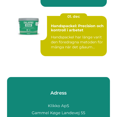
01. dec
Handspackel: Precision och
kontroll i arbetet
Handspackel har länge varit
den föredragna metoden för
många när det g&aum...
Adress