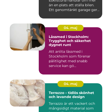
Eskilstuna handlar om mer
än en plats att ställa bilen.
Ett genomtänkt garage ger...
04. maj
Låssmed i Stockholm:
Trygghet och säkerhet
dygnet runt
Att anlita låssmed i
Stockholm som förenar
pålitlighet med snabb
service kan gö...
04. maj
Terrazzo – tidlös skönhet
och levande design
Terrazzo är ett vackert och
mångsidigt material som