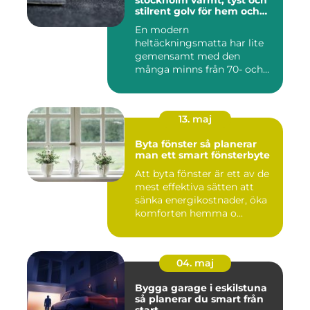
stockholm varmt, tyst och
stilrent golv för hem och
kontor
En modern
heltäckningsmatta har lite
gemensamt med den
många minns från 70- och
80-talet. Dagens mat...
13. maj
Byta fönster så planerar
man ett smart fönsterbyte
Att byta fönster är ett av de
mest effektiva sätten att
sänka energikostnader, öka
komforten hemma o...
04. maj
Bygga garage i eskilstuna
så planerar du smart från