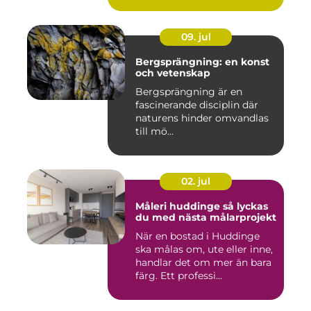
09. jul
Bergsprängning: en konst
och vetenskap
Bergsprängning är en
fascinerande disciplin där
naturens hinder omvandlas
till mö...
02. jul
Måleri huddinge så lyckas
du med nästa målarprojekt
När en bostad i Huddinge
ska målas om, ute eller inne,
handlar det om mer än bara
färg. Ett professi...