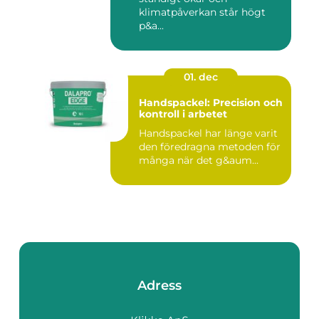
klimatpåverkan står högt
p&a...
01. dec
Handspackel: Precision och
kontroll i arbetet
Handspackel har länge varit
den föredragna metoden för
många när det g&aum...
Adress