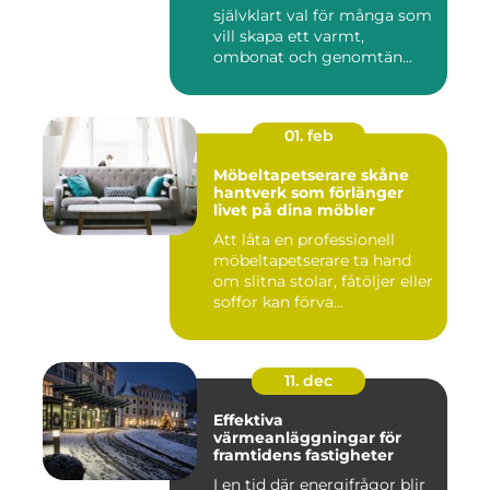
självklart val för många som
vill skapa ett varmt,
ombonat och genomtän...
01. feb
Möbeltapetserare skåne
hantverk som förlänger
livet på dina möbler
Att låta en professionell
möbeltapetserare ta hand
om slitna stolar, fåtöljer eller
soffor kan förva...
11. dec
Effektiva
värmeanläggningar för
framtidens fastigheter
I en tid där energifrågor blir