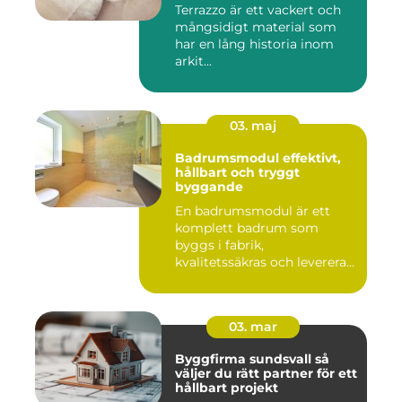
Terrazzo är ett vackert och
mångsidigt material som
har en lång historia inom
arkit...
03. maj
Badrumsmodul effektivt,
hållbart och tryggt
byggande
En badrumsmodul är ett
komplett badrum som
byggs i fabrik,
kvalitetssäkras och levereras
färdigt til...
03. mar
Byggfirma sundsvall så
väljer du rätt partner för ett
hållbart projekt