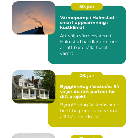
30. jun
Värmepump i Halmstad -
smart uppvärmning i
kustklimat
Att välja värmesystem i
Halmstad handlar om mer
än att bara hålla huset
varmt. ...
08. jun
Byggföretag i Västerås: Så
väljer du rätt partner för
ditt projekt
Byggföretag Västerås är ett
brett begrepp som rymmer
allt från mindre sni...