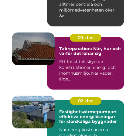
alltmer centrala och
miljömedvetenheten ökar,
&a...
09. dec
Takreparation: När, hur och
varför det lönar sig
Ett friskt tak skyddar
konstruktioner, energi och
inomhusmiljö. När väder,
ålde...
02. dec
Fastighetsvärmepumpar:
effektiva energilösningar
för storskaliga byggnader
När energikostnaderna
ständigt ökar och