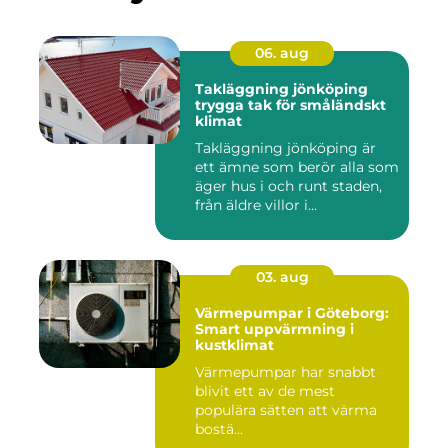
06. aug
Takläggning jönköping
trygga tak för småländskt
klimat
Takläggning jönköping är
ett ämne som berör alla som
äger hus i och runt staden,
från äldre villor i...
03. aug
Värmepumpar i Göteborg:
Smart uppvärmning i
kustklimat
Värmepumpar har snabbt
blivit ett av de mest
populära sätten att värma
bostä...