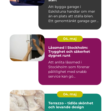
start
Att bygga garage i
Eskilstuna handlar om mer
än en plats att ställa bilen.
Ett genomtänkt garage ger...
04. maj
Låssmed i Stockholm:
Trygghet och säkerhet
dygnet runt
Att anlita låssmed i
Stockholm som förenar
pålitlighet med snabb
service kan gö...
04. maj
Terrazzo – tidlös skönhet
och levande design