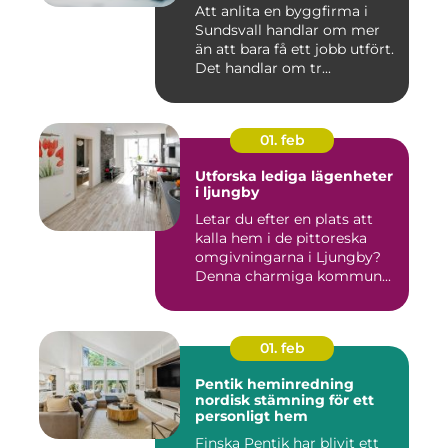
Att anlita en byggfirma i
Sundsvall handlar om mer
än att bara få ett jobb utfört.
Det handlar om tr...
01. feb
Utforska lediga lägenheter
i ljungby
Letar du efter en plats att
kalla hem i de pittoreska
omgivningarna i Ljungby?
Denna charmiga kommun...
01. feb
Pentik heminredning
nordisk stämning för ett
personligt hem
Finska Pentik har blivit ett